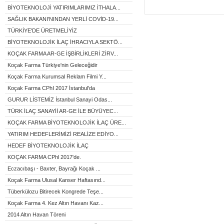
BİYOTEKNOLOJİ YATIRIMLARIMIZ İTHALA...
SAĞLIK BAKANI'NINDAN YERLİ COVİD-19...
TÜRKİYE'DE ÜRETMELİYİZ
BİYOTEKNOLOJİK İLAÇ İHRACIYLA SEKTÖ...
KOÇAK FARMA AR-GE İŞBİRLİKLERİ ZİRV...
Koçak Farma Türkiye'nin Geleceğidir
Koçak Farma Kurumsal Reklam Filmi Y...
Koçak Farma CPhI 2017 İstanbul'da
GURUR LİSTEMİZ İstanbul Sanayi Odas...
TÜRK İLAÇ SANAYİİ AR-GE İLE BÜYÜYEC...
KOÇAK FARMA BİYOTEKNOLOJİK İLAÇ ÜRE...
YATIRIM HEDEFLERİMİZİ REALİZE EDİYO...
HEDEF BİYOTEKNOLOJİK İLAÇ
KOÇAK FARMA CPhl 2017'de.
Eczacıbaşı - Baxter, Bayrağı Koçak ...
Koçak Farma Ulusal Kanser Haftasınd...
Tüberkülozu Bitirecek Kongrede Teşe...
Koçak Farma 4. Kez Altın Havanı Kaz...
2014 Altın Havan Töreni