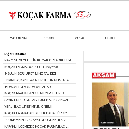
Hakkımızda
Üretim
Ar-Ge
Ürünler
Diğer Haberler
NAZMİYE SEYFETTİN KOÇAK ORTAOKULU A...
KOÇAK FARMA 2022 "İSO Türkiye'nin i...
İNSÜLİN SERİ ÜRETİMİNE TALİBİZ!
TBMM BAŞKANI SAYIN PROF. DR MUSTAFA...
İHRACATTA FARK YARATANLAR
KOÇAK FARMA'DAN 1.5 MİLYAR TL'LİK D...
SAYIN ENDER KOÇAK TÜSEB AZİZ SANCAR...
YERLİ İLAÇ ÜRETİMİNİN ÖNEMİ
KOÇAK FARMA’DAN BİR İLK DAHA TÜRKİY...
TÜRKİYE’NİN İLAÇ SEKTÖRÜNDEKİ İLK V...
KAPAKLI İLÇEMİZDE KOÇAK FARMA İLAÇ ...