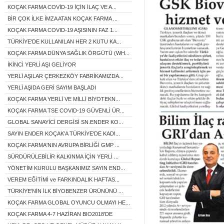
KOÇAK FARMA COVİD-19 İÇİN İLAÇ VE A...
BİR ÇOK İLKE İMZA ATAN KOÇAK FARMA ...
KOÇAK FARMA COVID-19 AŞISININ FAZ 1...
TÜRKİYE'DE KULLANILAN HER 2 KUTU KA...
KOÇAK FARMA DÜNYA SAĞLIK ÖRGÜTÜ (WH...
İKİNCİ YERLİ AŞI GELİYOR
YERLİ AŞILAR ÇERKEZKÖY FABRİKAMIZDA...
YERLİ AŞIDA GERİ SAYIM BAŞLADI
KOÇAK FARMA YERLİ VE MİLLİ BİYOTEKN...
KOÇAK FARMA TSE COVID-19 GÜVENLİ ÜR...
GLOBAL SANAYİCİ DERGİSİ SN.ENDER KO...
SAYIN ENDER KOÇAK'A TÜRKİYE'DE KADI...
KOÇAK FARMA'NIN AVRUPA BİRLİĞİ GMP ...
SÜRDÜRÜLEBİLİR KALKINMA İÇİN YERLİ ...
YÖNETİM KURULU BAŞKANIMIZ SAYIN END...
VEREM EĞİTİMİ ve FARKINDALIK HAFTAS...
TÜRKİYE'NİN İLK BİYOBENZER ÜRÜNÜNÜ ...
KOÇAK FARMA GLOBAL OYUNCU OLMAYI HE...
KOÇAK FARMA 4-7 HAZİRAN BIO2018'DE