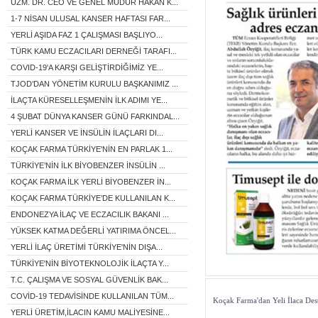
UZM. DR. CEO VE GENEL MÜDÜR HAKAN K...
1-7 NİSAN ULUSAL KANSER HAFTASI FAR...
YERLİ AŞIDA FAZ 1 ÇALIŞMASI BAŞLIYO...
TÜRK KAMU ECZACILARI DERNEĞİ TARAFI...
COVID-19'A KARŞI GELİŞTİRDİĞİMİZ YE...
TJOD’DAN YÖNETİM KURULU BAŞKANIMIZ ...
İLAÇTA KÜRESELLEŞMENİN İLK ADIMI YE...
4 ŞUBAT DÜNYA KANSER GÜNÜ FARKINDAL...
YERLİ KANSER VE İNSÜLİN İLAÇLARI DI...
KOÇAK FARMA TÜRKİYE'NİN EN PARLAK 1...
TÜRKİYE’NİN İLK BİYOBENZER İNSÜLİN ...
KOÇAK FARMA İLK YERLİ BİYOBENZER İN...
KOÇAK FARMA TÜRKİYE’DE KULLANILAN K...
ENDONEZYA İLAÇ VE ECZACILIK BAKANI ...
YÜKSEK KATMA DEĞERLİ YATIRIMA ÖNCEL...
YERLİ İLAÇ ÜRETİMİ TÜRKİYE'NİN DIŞA...
TÜRKİYE'NİN BİYOTEKNOLOJİK İLAÇTA Y...
T.C. ÇALIŞMA VE SOSYAL GÜVENLİK BAK...
COVİD-19 TEDAVİSİNDE KULLANILAN TÜM...
Koçak Farma'dan Yeli İlaca Des
YERLİ ÜRETİM,İLACIN KAMU MALİYESİNE...