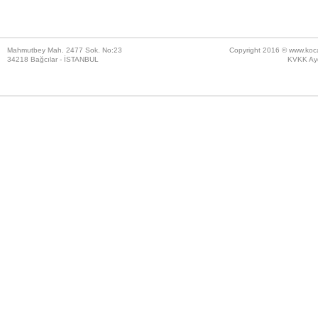
Mahmutbey Mah. 2477 Sok. No:23
Copyright 2016 ©
www.koc
34218 Bağcılar - İSTANBUL
KVKK Ayd