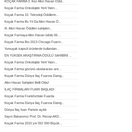
KOÇAK FARMA 3. Kez Altın Havan Ödül...
Koçak Farma Onkolojide Yerli Yatırı...
Koçak Farma 10. Teknoloji Ödüllerin...
Koçak Farma Bu Yıl Da Altın Havan Ö...
III. Altın Havan Ödülleri sahipleri...
Koçak Farmaya Altın Havan ödülü 06....
Koçak Farma Bıo 2013 Chıcago Fuarın...
Yumuşak kapsül ürünlerde kullanılan...
EN YÜKSEK ARAŞTIRMA ÖDÜLÜ SAHİBİNİ ...
Koçak Farma Onkolojide Yerli Yatırı...
Koçak Farma gözünü uluslararası are...
Koçak Farma Dünya İlaç Fuarına Damg...
Altın Havan Sahipleri Belli Oldu!
İLAÇ FİRMALARI FUARI BAŞLADI
Koçak Farma Frankfurttaki Fuarda
Koçak Farma Dünya İlaç Fuarına Damg...
Dünya İlaç fuarı Pariste açıldı
Sayın Bakanımız Prof. Dr. Recep AKD...
Koçak Farma 2010 yılı İSO 500 Büyük...