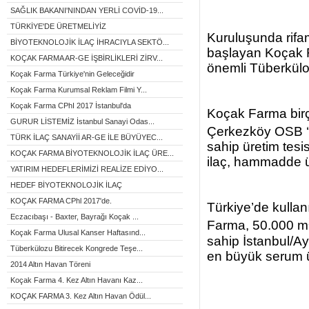
SAĞLIK BAKANI'NINDAN YERLİ COVİD-19...
TÜRKİYE'DE ÜRETMELİYİZ
Kuruluşunda rifa
BİYOTEKNOLOJİK İLAÇ İHRACIYLA SEKTÖ...
başlayan Koçak F
KOÇAK FARMA AR-GE İŞBİRLİKLERİ ZİRV...
önemli Tüberküloz i
Koçak Farma Türkiye'nin Geleceğidir
Koçak Farma Kurumsal Reklam Filmi Y...
Koçak Farma CPhI 2017 İstanbul'da
Koçak Farma birç
GURUR LİSTEMİZ İstanbul Sanayi Odas...
Çerkezköy OSB ‘
TÜRK İLAÇ SANAYİİ AR-GE İLE BÜYÜYEC...
sahip üretim tesis
KOÇAK FARMA BİYOTEKNOLOJİK İLAÇ ÜRE...
ilaç, hammadde ü
YATIRIM HEDEFLERİMİZİ REALİZE EDİYO...
HEDEF BİYOTEKNOLOJİK İLAÇ
KOÇAK FARMA CPhl 2017'de.
Türkiye’de kullanı
Eczacıbaşı - Baxter, Bayrağı Koçak ...
Farma, 50.000 m
Koçak Farma Ulusal Kanser Haftasınd...
sahip İstanbul/Ay
Tüberkülozu Bitirecek Kongrede Teşe...
en büyük serum ü
2014 Altın Havan Töreni
Koçak Farma 4. Kez Altın Havanı Kaz...
KOÇAK FARMA 3. Kez Altın Havan Ödül...