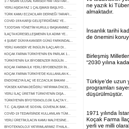
1-7 NİSAN ULUSAL KANSER HAFTASI FAR...
ne yazık ki Tübe
YERLİ AŞIDA FAZ 1 ÇALIŞMASI BAŞLIYO...
almaktadır.
TÜRK KAMU ECZACILARI DERNEĞİ TARAFI...
COVID-19'A KARŞI GELİŞTİRDİĞİMİZ YE...
TJOD’DAN YÖNETİM KURULU BAŞKANIMIZ ...
İnsanlık tarihi k
İLAÇTA KÜRESELLEŞMENİN İLK ADIMI YE...
de önemini koruy
4 ŞUBAT DÜNYA KANSER GÜNÜ FARKINDAL...
YERLİ KANSER VE İNSÜLİN İLAÇLARI DI...
KOÇAK FARMA TÜRKİYE'NİN EN PARLAK 1...
Birleşmiş Milletle
TÜRKİYE’NİN İLK BİYOBENZER İNSÜLİN ...
“2030 yılına kada
KOÇAK FARMA İLK YERLİ BİYOBENZER İN...
KOÇAK FARMA TÜRKİYE’DE KULLANILAN K...
Türkiye’de uzun y
ENDONEZYA İLAÇ VE ECZACILIK BAKANI ...
programları saye
YÜKSEK KATMA DEĞERLİ YATIRIMA ÖNCEL...
düşürülmüştür.
YERLİ İLAÇ ÜRETİMİ TÜRKİYE'NİN DIŞA...
TÜRKİYE'NİN BİYOTEKNOLOJİK İLAÇTA Y...
T.C. ÇALIŞMA VE SOSYAL GÜVENLİK BAK...
1971 yılında İst
COVİD-19 TEDAVİSİNDE KULLANILAN TÜM...
Koçak Farma İlaç
YERLİ ÜRETİM,İLACIN KAMU MALİYESİNE...
yerli ve milli olar
BİYOTEKNOLOJİ YATIRIMLARIMIZ İTHALA...