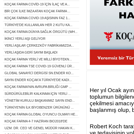
KOÇAK FARMA COVİD-19 İÇİN İLAÇ VE A...
BİR ÇOK İLKE İMZA ATAN KOÇAK FARMA ...
KOÇAK FARMA COVID-19 AŞISININ FAZ 1...
TÜRKİYE'DE KULLANILAN HER 2 KUTU KA...
KOÇAK FARMA DÜNYA SAĞLIK ÖRGÜTÜ (WH...
İKİNCİ YERLİ AŞI GELİYOR
YERLİ AŞILAR ÇERKEZKÖY FABRİKAMIZDA...
YERLİ AŞIDA GERİ SAYIM BAŞLADI
KOÇAK FARMA YERLİ VE MİLLİ BİYOTEKN...
KOÇAK FARMA TSE COVID-19 GÜVENLİ ÜR...
GLOBAL SANAYİCİ DERGİSİ SN.ENDER KO...
SAYIN ENDER KOÇAK'A TÜRKİYE'DE KADI...
KOÇAK FARMA'NIN AVRUPA BİRLİĞİ GMP ...
Her yıl Ocak ayın
SÜRDÜRÜLEBİLİR KALKINMA İÇİN YERLİ ...
toplumun bilgilen
YÖNETİM KURULU BAŞKANIMIZ SAYIN END...
çekilmesi amacıyl
TÜRKİYE'NİN İLK BİYOBENZER ÜRÜNÜNÜ ...
başlanmış olup, b
KOÇAK FARMA GLOBAL OYUNCU OLMAYI HE...
KOÇAK FARMA 4-7 HAZİRAN BIO2018'DE
Robert Koch taraf
UZM. DR. CEO VE GENEL MÜDÜR HAKAN K...
ve tedavisinin y