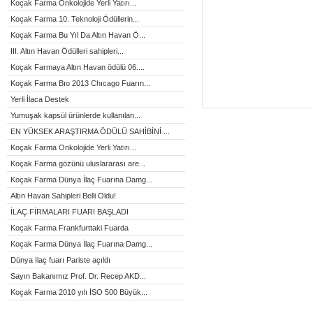
Koçak Farma Onkolojide Yerli Yatırı...
Koçak Farma 10. Teknoloji Ödüllerin...
Koçak Farma Bu Yıl Da Altın Havan Ö...
III. Altın Havan Ödülleri sahipleri...
Koçak Farmaya Altın Havan ödülü 06....
Koçak Farma Bıo 2013 Chıcago Fuarın...
Yerli İlaca Destek
Yumuşak kapsül ürünlerde kullanılan...
EN YÜKSEK ARAŞTIRMA ÖDÜLÜ SAHİBİNİ ...
Koçak Farma Onkolojide Yerli Yatırı...
Koçak Farma gözünü uluslararası are...
Koçak Farma Dünya İlaç Fuarına Damg...
Altın Havan Sahipleri Belli Oldu!
İLAÇ FİRMALARI FUARI BAŞLADI
Koçak Farma Frankfurttaki Fuarda
Koçak Farma Dünya İlaç Fuarına Damg...
Dünya İlaç fuarı Pariste açıldı
Sayın Bakanımız Prof. Dr. Recep AKD...
Koçak Farma 2010 yılı İSO 500 Büyük...