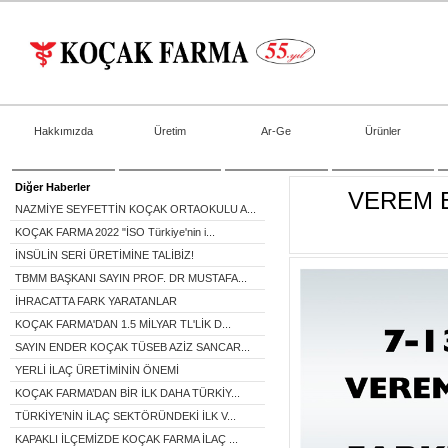
Hakkımızda
Üretim
Ar-Ge
Ürünler
Diğer Haberler
VEREM E
NAZMİYE SEYFETTİN KOÇAK ORTAOKULU A...
KOÇAK FARMA 2022 "İSO Türkiye'nin i...
İNSÜLİN SERİ ÜRETİMİNE TALİBİZ!
TBMM BAŞKANI SAYIN PROF. DR MUSTAFA...
İHRACATTA FARK YARATANLAR
KOÇAK FARMA'DAN 1.5 MİLYAR TL'LİK D...
SAYIN ENDER KOÇAK TÜSEB AZİZ SANCAR...
YERLİ İLAÇ ÜRETİMİNİN ÖNEMİ
KOÇAK FARMA’DAN BİR İLK DAHA TÜRKİY...
TÜRKİYE’NİN İLAÇ SEKTÖRÜNDEKİ İLK V...
KAPAKLI İLÇEMİZDE KOÇAK FARMA İLAÇ ...