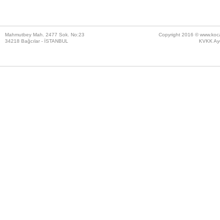
Mahmutbey Mah. 2477 Sok. No:23
Copyright 2016 ©
www.koc
34218 Bağcılar - İSTANBUL
KVKK Ayd