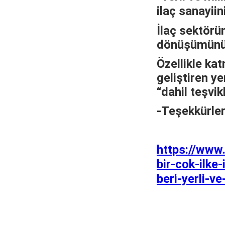
ilaç sanayii
İlaç sektörün
dönüşümünü h
Özellikle ka
geliştiren ye
“dahil teşvik
-Teşekkürler
https://www
bir-cok-ilk
beri-yerli-v