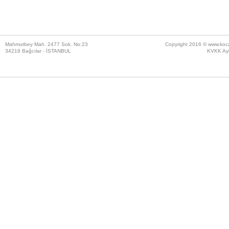
Mahmutbey Mah. 2477 Sok. No:23
Copyright 2016 ©
www.koc
34218 Bağcılar - İSTANBUL
KVKK Ayd