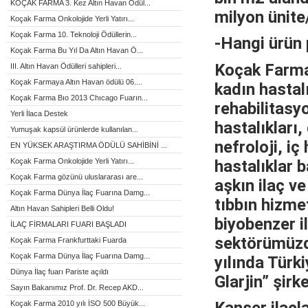
KOÇAK FARMA 3. Kez Altın Havan Ödül...
milyon ünite/
Koçak Farma Onkolojide Yerli Yatırı...
Koçak Farma 10. Teknoloji Ödüllerin...
-Hangi ürün 
Koçak Farma Bu Yıl Da Altın Havan Ö...
Koçak Farma,
III. Altın Havan Ödülleri sahipleri...
Koçak Farmaya Altın Havan ödülü 06....
kadın hastalı
Koçak Farma Bıo 2013 Chıcago Fuarın...
rehabilitasy
Yerli İlaca Destek
hastalıkları,
Yumuşak kapsül ürünlerde kullanılan...
nefroloji, iç
EN YÜKSEK ARAŞTIRMA ÖDÜLÜ SAHİBİNİ ...
Koçak Farma Onkolojide Yerli Yatırı...
hastalıklar 
Koçak Farma gözünü uluslararası are...
aşkın ilaç v
Koçak Farma Dünya İlaç Fuarına Damg...
tıbbın hizme
Altın Havan Sahipleri Belli Oldu!
biyobenzer 
İLAÇ FİRMALARI FUARI BAŞLADI
sektörümüzde
Koçak Farma Frankfurttaki Fuarda
Koçak Farma Dünya İlaç Fuarına Damg...
yılında Türki
Dünya İlaç fuarı Pariste açıldı
Glarjin” şirk
Sayın Bakanımız Prof. Dr. Recep AKD...
Koçak Farma 2010 yılı İSO 500 Büyük...