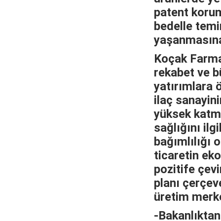
patent korum
bedelle temi
yaşanmasına
Koçak Farma 
rekabet ve b
yatırımlara 
ilaç sanayi
yüksek katma
sağlığını ilg
bağımlılığı 
ticaretin ek
pozitife çev
planı çerçev
üretim merke
-Bakanlıktan