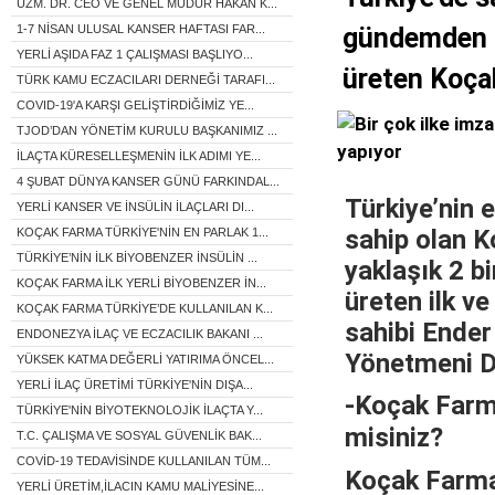
UZM. DR. CEO VE GENEL MÜDÜR HAKAN K...
1-7 NİSAN ULUSAL KANSER HAFTASI FAR...
gündemden d
YERLİ AŞIDA FAZ 1 ÇALIŞMASI BAŞLIYO...
üreten Koçak
TÜRK KAMU ECZACILARI DERNEĞİ TARAFI...
COVID-19'A KARŞI GELİŞTİRDİĞİMİZ YE...
TJOD’DAN YÖNETİM KURULU BAŞKANIMIZ ...
İLAÇTA KÜRESELLEŞMENİN İLK ADIMI YE...
4 ŞUBAT DÜNYA KANSER GÜNÜ FARKINDAL...
Türkiye’nin e
YERLİ KANSER VE İNSÜLİN İLAÇLARI DI...
sahip olan K
KOÇAK FARMA TÜRKİYE'NİN EN PARLAK 1...
TÜRKİYE’NİN İLK BİYOBENZER İNSÜLİN ...
yaklaşık 2 bi
KOÇAK FARMA İLK YERLİ BİYOBENZER İN...
üreten ilk ve
KOÇAK FARMA TÜRKİYE’DE KULLANILAN K...
sahibi
Ender
ENDONEZYA İLAÇ VE ECZACILIK BAKANI ...
Yönetmeni Dr
YÜKSEK KATMA DEĞERLİ YATIRIMA ÖNCEL...
YERLİ İLAÇ ÜRETİMİ TÜRKİYE'NİN DIŞA...
-Koçak Farma
TÜRKİYE'NİN BİYOTEKNOLOJİK İLAÇTA Y...
misiniz?
T.C. ÇALIŞMA VE SOSYAL GÜVENLİK BAK...
COVİD-19 TEDAVİSİNDE KULLANILAN TÜM...
Koçak Farma 
YERLİ ÜRETİM,İLACIN KAMU MALİYESİNE...