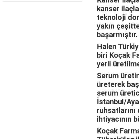
Kanser ilaçl
kanser ilaçla
teknoloji do
yakın çeşitte
başarmıştır.
Halen Türkiye
biri Koçak F
yerli üretilm
Serum üretim
üreterek başl
serum üretic
İstanbul/Aya
ruhsatlarını
ihtiyacının 
Koçak Farma