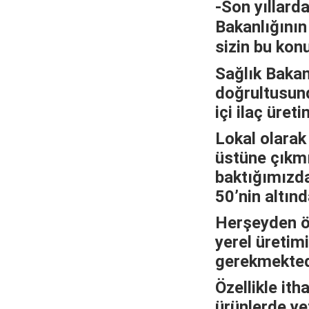
-Son yıllarda 
Bakanlığının
sizin bu kon
Sağlık Bakan
doğrultusund
içi ilaç üret
Lokal olarak 
üstüne çıkmı
baktığımızda
50’nin altınd
Herşeyden ö
yerel üretim
gerekmekted
Özellikle ith
ürünlerde ye