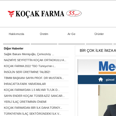
Hakkımızda
Üretim
Ar-Ge
Ürünler
Diğer Haberler
BİR ÇOK İLKE İMZA 
Sağlık Bakanı Memişoğlu, Çerkezköy ...
NAZMİYE SEYFETTİN KOÇAK ORTAOKULU A...
KOÇAK FARMA 2022 "İSO Türkiye'nin i...
İNSÜLİN SERİ ÜRETİMİNE TALİBİZ!
TBMM BAŞKANI SAYIN PROF. DR MUSTAFA...
İHRACATTA FARK YARATANLAR
KOÇAK FARMA'DAN 1.5 MİLYAR TL'LİK D...
SAYIN ENDER KOÇAK TÜSEB AZİZ SANCAR...
YERLİ İLAÇ ÜRETİMİNİN ÖNEMİ
KOÇAK FARMA’DAN BİR İLK DAHA TÜRKİY...
TÜRKİYE’NİN İLAÇ SEKTÖRÜNDEKİ İLK V...