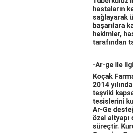
Tüberküloz il
hastaların ke
sağlayarak ü
başarılara k
hekimler, ha
tarafından t
-Ar-ge ile il
Koçak Farma
2014 yılında
teşviki kaps
tesislerini k
Ar-Ge desteği
özel altyapı 
süreçtir. Ku