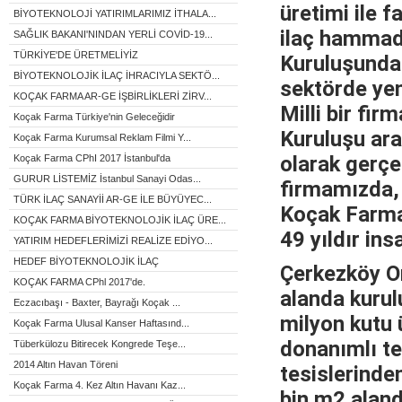
üretimi ile f
BİYOTEKNOLOJİ YATIRIMLARIMIZ İTHALA...
ilaç hammadd
SAĞLIK BAKANI'NINDAN YERLİ COVİD-19...
TÜRKİYE'DE ÜRETMELİYİZ
Kuruluşundan
BİYOTEKNOLOJİK İLAÇ İHRACIYLA SEKTÖ...
sektörde yen
KOÇAK FARMA AR-GE İŞBİRLİKLERİ ZİRV...
Milli bir fir
Koçak Farma Türkiye'nin Geleceğidir
Kuruluşu ara
Koçak Farma Kurumsal Reklam Filmi Y...
olarak gerçe
Koçak Farma CPhI 2017 İstanbul'da
GURUR LİSTEMİZ İstanbul Sanayi Odas...
firmamızda, 
TÜRK İLAÇ SANAYİİ AR-GE İLE BÜYÜYEC...
Koçak Farma 
KOÇAK FARMA BİYOTEKNOLOJİK İLAÇ ÜRE...
49 yıldır in
YATIRIM HEDEFLERİMİZİ REALİZE EDİYO...
HEDEF BİYOTEKNOLOJİK İLAÇ
Çerkezköy O
KOÇAK FARMA CPhl 2017'de.
alanda kurul
Eczacıbaşı - Baxter, Bayrağı Koçak ...
milyon kutu 
Koçak Farma Ulusal Kanser Haftasınd...
donanımlı te
Tüberkülozu Bitirecek Kongrede Teşe...
2014 Altın Havan Töreni
tesislerinde
Koçak Farma 4. Kez Altın Havanı Kaz...
bin m2 aland