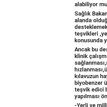
alabiliyor m
Sağlık Bakanl
alanda olduğ
desteklemek
teşvikleri ,
konusunda ya
Ancak bu dest
klinik çalış
sağlanması,
hızlanması,
kılavuzun ha
biyobenzer ü
teşvik edici
yapılması ö
-Yerli ve mi