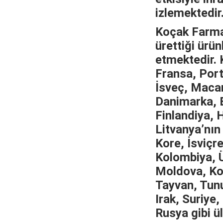
izlemektedir
Koçak Farma 
ürettiği ürün
etmektedir. 
Fransa, Port
İsveç, Macar
Danimarka, B
Finlandiya, 
Litvanya’nın
Kore, İsviçr
Kolombiya, Ü
Moldova, Ko
Tayvan, Tunu
Irak, Suriye,
Rusya gibi ül