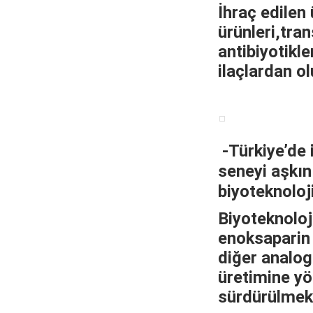
İhraç edilen 
ürünleri,tra
antibiyotikle
ilaçlardan o
-Türkiye’de i
seneyi aşkın
biyoteknoloj
Biyoteknoloj
enoksaparin 
diğer analog
üretimine yö
sürdürülmekt