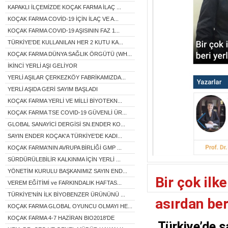
KAPAKLI İLÇEMİZDE KOÇAK FARMA İLAÇ ...
KOÇAK FARMA COVİD-19 İÇİN İLAÇ VE A...
KOÇAK FARMA COVID-19 AŞISININ FAZ 1...
TÜRKİYE'DE KULLANILAN HER 2 KUTU KA...
KOÇAK FARMA DÜNYA SAĞLIK ÖRGÜTÜ (WH...
İKİNCİ YERLİ AŞI GELİYOR
YERLİ AŞILAR ÇERKEZKÖY FABRİKAMIZDA...
YERLİ AŞIDA GERİ SAYIM BAŞLADI
KOÇAK FARMA YERLİ VE MİLLİ BİYOTEKN...
KOÇAK FARMA TSE COVID-19 GÜVENLİ ÜR...
GLOBAL SANAYİCİ DERGİSİ SN.ENDER KO...
SAYIN ENDER KOÇAK'A TÜRKİYE'DE KADI...
KOÇAK FARMA'NIN AVRUPA BİRLİĞİ GMP ...
SÜRDÜRÜLEBİLİR KALKINMA İÇİN YERLİ ...
YÖNETİM KURULU BAŞKANIMIZ SAYIN END...
Bir çok il
VEREM EĞİTİMİ ve FARKINDALIK HAFTAS...
TÜRKİYE'NİN İLK BİYOBENZER ÜRÜNÜNÜ ...
asırdan ber
KOÇAK FARMA GLOBAL OYUNCU OLMAYI HE...
KOÇAK FARMA 4-7 HAZİRAN BIO2018'DE
Türkiye’de sa