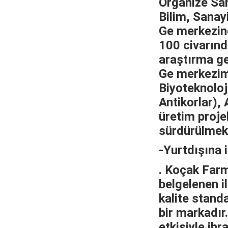
Organize San
Bilim, Sanay
Ge merkezin
100 civarında
araştırma g
Ge merkezim
Biyoteknoloj
Antikorlar), 
üretim projel
sürdürülmekt
-Yurtdışına 
. Koçak Farm
belgelenen il
kalite standa
bir markadır
etkisiyle ihr