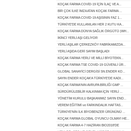
KOÇAK FARMA COVİD-19 İÇİN İLAÇ VE A...
BİR ÇOK İLKE İMZA ATAN KOÇAK FARMA ...
KOÇAK FARMA COVID-19 AŞISININ FAZ 1...
TÜRKİYE'DE KULLANILAN HER 2 KUTU KA...
KOÇAK FARMA DÜNYA SAĞLIK ÖRGÜTÜ (WH...
İKİNCİ YERLİ AŞI GELİYOR
YERLİ AŞILAR ÇERKEZKÖY FABRİKAMIZDA...
YERLİ AŞIDA GERİ SAYIM BAŞLADI
KOÇAK FARMA YERLİ VE MİLLİ BİYOTEKN...
KOÇAK FARMA TSE COVID-19 GÜVENLİ ÜR...
GLOBAL SANAYİCİ DERGİSİ SN.ENDER KO...
SAYIN ENDER KOÇAK'A TÜRKİYE'DE KADI...
KOÇAK FARMA'NIN AVRUPA BİRLİĞİ GMP ...
SÜRDÜRÜLEBİLİR KALKINMA İÇİN YERLİ ...
YÖNETİM KURULU BAŞKANIMIZ SAYIN END...
VEREM EĞİTİMİ ve FARKINDALIK HAFTAS...
TÜRKİYE'NİN İLK BİYOBENZER ÜRÜNÜNÜ ...
KOÇAK FARMA GLOBAL OYUNCU OLMAYI HE...
KOÇAK FARMA 4-7 HAZİRAN BIO2018'DE