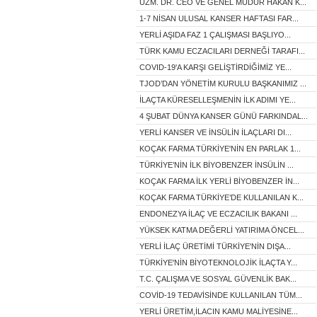
UZM. DR. CEO VE GENEL MÜDÜR HAKAN K...
1-7 NİSAN ULUSAL KANSER HAFTASI FAR...
YERLİ AŞIDA FAZ 1 ÇALIŞMASI BAŞLIYO...
TÜRK KAMU ECZACILARI DERNEĞİ TARAFI...
COVID-19'A KARŞI GELİŞTİRDİĞİMİZ YE...
TJOD’DAN YÖNETİM KURULU BAŞKANIMIZ ...
İLAÇTA KÜRESELLEŞMENİN İLK ADIMI YE...
4 ŞUBAT DÜNYA KANSER GÜNÜ FARKINDAL...
YERLİ KANSER VE İNSÜLİN İLAÇLARI DI...
KOÇAK FARMA TÜRKİYE'NİN EN PARLAK 1...
TÜRKİYE’NİN İLK BİYOBENZER İNSÜLİN ...
KOÇAK FARMA İLK YERLİ BİYOBENZER İN...
KOÇAK FARMA TÜRKİYE’DE KULLANILAN K...
ENDONEZYA İLAÇ VE ECZACILIK BAKANI ...
YÜKSEK KATMA DEĞERLİ YATIRIMA ÖNCEL...
YERLİ İLAÇ ÜRETİMİ TÜRKİYE'NİN DIŞA...
TÜRKİYE'NİN BİYOTEKNOLOJİK İLAÇTA Y...
T.C. ÇALIŞMA VE SOSYAL GÜVENLİK BAK...
COVİD-19 TEDAVİSİNDE KULLANILAN TÜM...
YERLİ ÜRETİM,İLACIN KAMU MALİYESİNE...