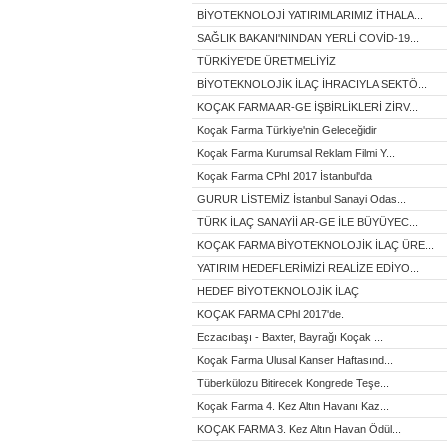
BİYOTEKNOLOJİ YATIRIMLARIMIZ İTHALA...
SAĞLIK BAKANI'NINDAN YERLİ COVİD-19...
TÜRKİYE'DE ÜRETMELİYİZ
BİYOTEKNOLOJİK İLAÇ İHRACIYLA SEKTÖ...
KOÇAK FARMA AR-GE İŞBİRLİKLERİ ZİRV...
Koçak Farma Türkiye'nin Geleceğidir
Koçak Farma Kurumsal Reklam Filmi Y...
Koçak Farma CPhI 2017 İstanbul'da
GURUR LİSTEMİZ İstanbul Sanayi Odas...
TÜRK İLAÇ SANAYİİ AR-GE İLE BÜYÜYEC...
KOÇAK FARMA BİYOTEKNOLOJİK İLAÇ ÜRE...
YATIRIM HEDEFLERİMİZİ REALİZE EDİYO...
HEDEF BİYOTEKNOLOJİK İLAÇ
KOÇAK FARMA CPhl 2017'de.
Eczacıbaşı - Baxter, Bayrağı Koçak ...
Koçak Farma Ulusal Kanser Haftasınd...
Tüberkülozu Bitirecek Kongrede Teşe...
Koçak Farma 4. Kez Altın Havanı Kaz...
KOÇAK FARMA 3. Kez Altın Havan Ödül...