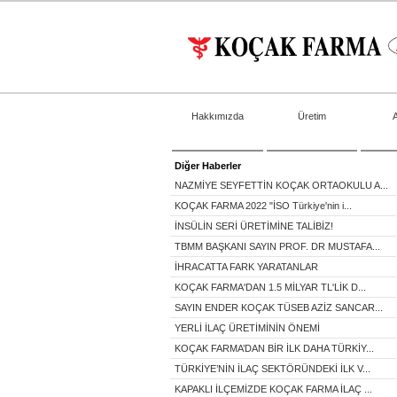
Hakkımızda
Üretim
Diğer Haberler
NAZMİYE SEYFETTİN KOÇAK ORTAOKULU A...
KOÇAK FARMA 2022 "İSO Türkiye'nin i...
İNSÜLİN SERİ ÜRETİMİNE TALİBİZ!
TBMM BAŞKANI SAYIN PROF. DR MUSTAFA...
İHRACATTA FARK YARATANLAR
KOÇAK FARMA'DAN 1.5 MİLYAR TL'LİK D...
SAYIN ENDER KOÇAK TÜSEB AZİZ SANCAR...
YERLİ İLAÇ ÜRETİMİNİN ÖNEMİ
KOÇAK FARMA’DAN BİR İLK DAHA TÜRKİY...
TÜRKİYE’NİN İLAÇ SEKTÖRÜNDEKİ İLK V...
KAPAKLI İLÇEMİZDE KOÇAK FARMA İLAÇ ...