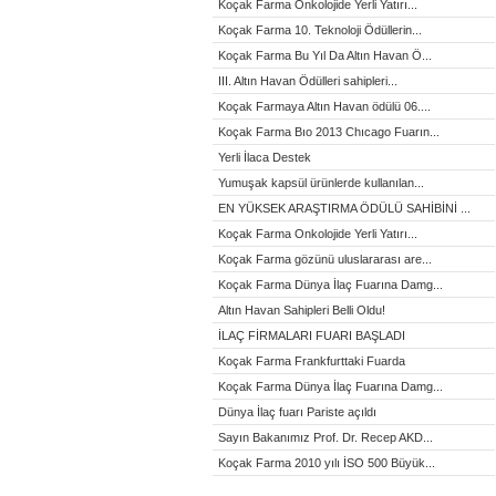
Koçak Farma Onkolojide Yerli Yatırı...
Koçak Farma 10. Teknoloji Ödüllerin...
Koçak Farma Bu Yıl Da Altın Havan Ö...
III. Altın Havan Ödülleri sahipleri...
Koçak Farmaya Altın Havan ödülü 06....
Koçak Farma Bıo 2013 Chıcago Fuarın...
Yerli İlaca Destek
Yumuşak kapsül ürünlerde kullanılan...
EN YÜKSEK ARAŞTIRMA ÖDÜLÜ SAHİBİNİ ...
Koçak Farma Onkolojide Yerli Yatırı...
Koçak Farma gözünü uluslararası are...
Koçak Farma Dünya İlaç Fuarına Damg...
Altın Havan Sahipleri Belli Oldu!
İLAÇ FİRMALARI FUARI BAŞLADI
Koçak Farma Frankfurttaki Fuarda
Koçak Farma Dünya İlaç Fuarına Damg...
Dünya İlaç fuarı Pariste açıldı
Sayın Bakanımız Prof. Dr. Recep AKD...
Koçak Farma 2010 yılı İSO 500 Büyük...