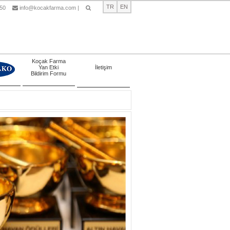
TR
EN
 50
info@kocakfarma.com
|
Ara
Koçak Farma
Yan Etki
İletişim
Bildirim Formu