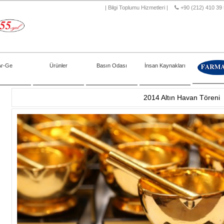
|
Bilgi Toplumu Hizmetleri
|
+90 (212) 410 39
Ar-Ge
Ürünler
Basın Odası
İnsan Kaynakları
2014 Altın Havan Töreni