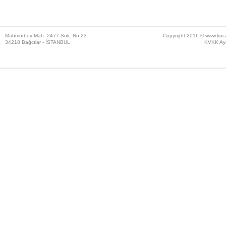
Mahmutbey Mah. 2477 Sok. No:23
Copyright 2016 ©
www.koc
34218 Bağcılar - İSTANBUL
KVKK Ayd