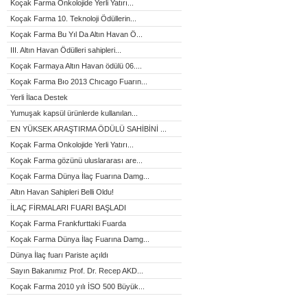
Koçak Farma Onkolojide Yerli Yatırı...
Koçak Farma 10. Teknoloji Ödüllerin...
Koçak Farma Bu Yıl Da Altın Havan Ö...
III. Altın Havan Ödülleri sahipleri...
Koçak Farmaya Altın Havan ödülü 06....
Koçak Farma Bıo 2013 Chıcago Fuarın...
Yerli İlaca Destek
Yumuşak kapsül ürünlerde kullanılan...
EN YÜKSEK ARAŞTIRMA ÖDÜLÜ SAHİBİNİ ...
Koçak Farma Onkolojide Yerli Yatırı...
Koçak Farma gözünü uluslararası are...
Koçak Farma Dünya İlaç Fuarına Damg...
Altın Havan Sahipleri Belli Oldu!
İLAÇ FİRMALARI FUARI BAŞLADI
Koçak Farma Frankfurttaki Fuarda
Koçak Farma Dünya İlaç Fuarına Damg...
Dünya İlaç fuarı Pariste açıldı
Sayın Bakanımız Prof. Dr. Recep AKD...
Koçak Farma 2010 yılı İSO 500 Büyük...