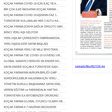
KOÇAK FARMA COVİD-19 İÇİN İLAÇ VE A...
BİR ÇOK İLKE İMZA ATAN KOÇAK FARMA ...
KOÇAK FARMA COVID-19 AŞISININ FAZ 1...
TÜRKİYE'DE KULLANILAN HER 2 KUTU KA...
KOÇAK FARMA DÜNYA SAĞLIK ÖRGÜTÜ (WH...
İKİNCİ YERLİ AŞI GELİYOR
YERLİ AŞILAR ÇERKEZKÖY FABRİKAMIZDA...
YERLİ AŞIDA GERİ SAYIM BAŞLADI
KOÇAK FARMA YERLİ VE MİLLİ BİYOTEKN...
KOÇAK FARMA TSE COVID-19 GÜVENLİ ÜR...
GLOBAL SANAYİCİ DERGİSİ SN.ENDER KO...
/uploads/files/BUYUK.jpg
SAYIN ENDER KOÇAK'A TÜRKİYE'DE KADI...
KOÇAK FARMA'NIN AVRUPA BİRLİĞİ GMP ...
SÜRDÜRÜLEBİLİR KALKINMA İÇİN YERLİ ...
YÖNETİM KURULU BAŞKANIMIZ SAYIN END...
VEREM EĞİTİMİ ve FARKINDALIK HAFTAS...
TÜRKİYE'NİN İLK BİYOBENZER ÜRÜNÜNÜ ...
KOÇAK FARMA GLOBAL OYUNCU OLMAYI HE...
KOÇAK FARMA 4-7 HAZİRAN BIO2018'DE