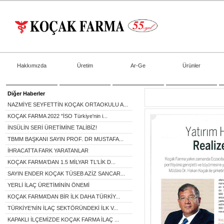
Hakkımızda
Üretim
Ar-Ge
Ürünler
Diğer Haberler
NAZMİYE SEYFETTİN KOÇAK ORTAOKULU A...
KOÇAK FARMA 2022 "İSO Türkiye'nin i...
İNSÜLİN SERİ ÜRETİMİNE TALİBİZ!
TBMM BAŞKANI SAYIN PROF. DR MUSTAFA...
İHRACATTA FARK YARATANLAR
KOÇAK FARMA'DAN 1.5 MİLYAR TL'LİK D...
SAYIN ENDER KOÇAK TÜSEB AZİZ SANCAR...
YERLİ İLAÇ ÜRETİMİNİN ÖNEMİ
KOÇAK FARMA’DAN BİR İLK DAHA TÜRKİY...
TÜRKİYE’NİN İLAÇ SEKTÖRÜNDEKİ İLK V...
KAPAKLI İLÇEMİZDE KOÇAK FARMA İLAÇ ...