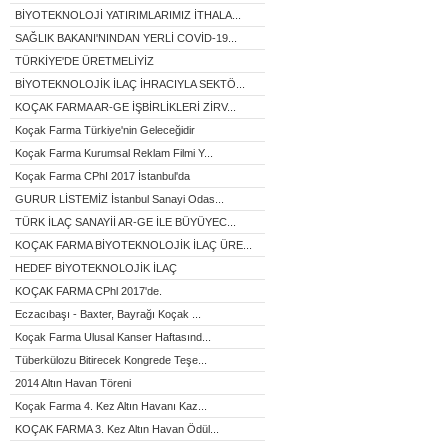
BİYOTEKNOLOJİ YATIRIMLARIMIZ İTHALA...
SAĞLIK BAKANI'NINDAN YERLİ COVİD-19...
TÜRKİYE'DE ÜRETMELİYİZ
BİYOTEKNOLOJİK İLAÇ İHRACIYLA SEKTÖ...
KOÇAK FARMA AR-GE İŞBİRLİKLERİ ZİRV...
Koçak Farma Türkiye'nin Geleceğidir
Koçak Farma Kurumsal Reklam Filmi Y...
Koçak Farma CPhI 2017 İstanbul'da
GURUR LİSTEMİZ İstanbul Sanayi Odas...
TÜRK İLAÇ SANAYİİ AR-GE İLE BÜYÜYEC...
KOÇAK FARMA BİYOTEKNOLOJİK İLAÇ ÜRE...
HEDEF BİYOTEKNOLOJİK İLAÇ
KOÇAK FARMA CPhl 2017'de.
Eczacıbaşı - Baxter, Bayrağı Koçak ...
Koçak Farma Ulusal Kanser Haftasınd...
Tüberkülozu Bitirecek Kongrede Teşe...
2014 Altın Havan Töreni
Koçak Farma 4. Kez Altın Havanı Kaz...
KOÇAK FARMA 3. Kez Altın Havan Ödül...