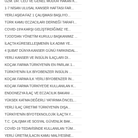
UZM. DR. CEO VE GENEL MÜDÜR HAKAN K...
1-7 NİSAN ULUSAL KANSER HAFTASI FAR...
YERLİ AŞIDA FAZ 1 ÇALIŞMASI BAŞLIYO...
TÜRK KAMU ECZACILARI DERNEĞİ TARAFI...
COVID-19'A KARŞI GELİŞTİRDİĞİMİZ YE...
TJOD’DAN YÖNETİM KURULU BAŞKANIMIZ ...
İLAÇTA KÜRESELLEŞMENİN İLK ADIMI YE...
4 ŞUBAT DÜNYA KANSER GÜNÜ FARKINDAL...
YERLİ KANSER VE İNSÜLİN İLAÇLARI DI...
KOÇAK FARMA TÜRKİYE'NİN EN PARLAK 1...
TÜRKİYE’NİN İLK BİYOBENZER İNSÜLİN ...
KOÇAK FARMA İLK YERLİ BİYOBENZER İN...
KOÇAK FARMA TÜRKİYE’DE KULLANILAN K...
ENDONEZYA İLAÇ VE ECZACILIK BAKANI ...
YÜKSEK KATMA DEĞERLİ YATIRIMA ÖNCEL...
YERLİ İLAÇ ÜRETİMİ TÜRKİYE'NİN DIŞA...
TÜRKİYE'NİN BİYOTEKNOLOJİK İLAÇTA Y...
T.C. ÇALIŞMA VE SOSYAL GÜVENLİK BAK...
COVİD-19 TEDAVİSİNDE KULLANILAN TÜM...
YERLİ ÜRETİM,İLACIN KAMU MALİYESİNE...