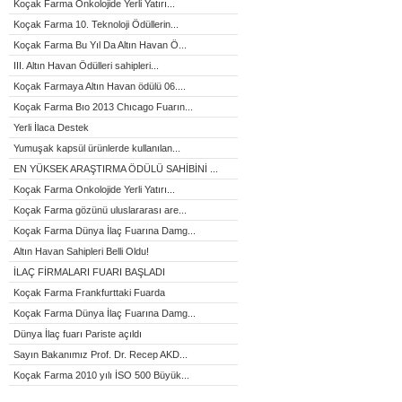
Koçak Farma Onkolojide Yerli Yatırı...
Koçak Farma 10. Teknoloji Ödüllerin...
Koçak Farma Bu Yıl Da Altın Havan Ö...
III. Altın Havan Ödülleri sahipleri...
Koçak Farmaya Altın Havan ödülü 06....
Koçak Farma Bıo 2013 Chıcago Fuarın...
Yerli İlaca Destek
Yumuşak kapsül ürünlerde kullanılan...
EN YÜKSEK ARAŞTIRMA ÖDÜLÜ SAHİBİNİ ...
Koçak Farma Onkolojide Yerli Yatırı...
Koçak Farma gözünü uluslararası are...
Koçak Farma Dünya İlaç Fuarına Damg...
Altın Havan Sahipleri Belli Oldu!
İLAÇ FİRMALARI FUARI BAŞLADI
Koçak Farma Frankfurttaki Fuarda
Koçak Farma Dünya İlaç Fuarına Damg...
Dünya İlaç fuarı Pariste açıldı
Sayın Bakanımız Prof. Dr. Recep AKD...
Koçak Farma 2010 yılı İSO 500 Büyük...