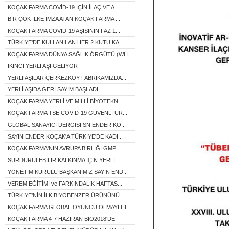
KOÇAK FARMA COVİD-19 İÇİN İLAÇ VE A...
BİR ÇOK İLKE İMZA ATAN KOÇAK FARMA ...
KOÇAK FARMA COVID-19 AŞISININ FAZ 1...
TÜRKİYE'DE KULLANILAN HER 2 KUTU KA...
KOÇAK FARMA DÜNYA SAĞLIK ÖRGÜTÜ (WH...
İKİNCİ YERLİ AŞI GELİYOR
YERLİ AŞILAR ÇERKEZKÖY FABRİKAMIZDA...
YERLİ AŞIDA GERİ SAYIM BAŞLADI
KOÇAK FARMA YERLİ VE MİLLİ BİYOTEKN...
KOÇAK FARMA TSE COVID-19 GÜVENLİ ÜR...
GLOBAL SANAYİCİ DERGİSİ SN.ENDER KO...
SAYIN ENDER KOÇAK'A TÜRKİYE'DE KADI...
KOÇAK FARMA'NIN AVRUPA BİRLİĞİ GMP ...
SÜRDÜRÜLEBİLİR KALKINMA İÇİN YERLİ ...
YÖNETİM KURULU BAŞKANIMIZ SAYIN END...
VEREM EĞİTİMİ ve FARKINDALIK HAFTAS...
TÜRKİYE'NİN İLK BİYOBENZER ÜRÜNÜNÜ ...
KOÇAK FARMA GLOBAL OYUNCU OLMAYI HE...
KOÇAK FARMA 4-7 HAZİRAN BIO2018'DE