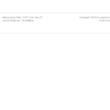
Mahmutbey Mah. 2477 Sok. No:23
Copyright 2016 ©
www.koc
34218 Bağcılar - İSTANBUL
KVKK Ayd