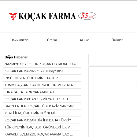
Hakkımızda
Üretim
Ar-Ge
Ürünler
Diğer Haberler
NAZMİYE SEYFETTİN KOÇAK ORTAOKULU A...
KOÇAK FARMA 2022 "İSO Türkiye'nin i...
İNSÜLİN SERİ ÜRETİMİNE TALİBİZ!
TBMM BAŞKANI SAYIN PROF. DR MUSTAFA...
İHRACATTA FARK YARATANLAR
KOÇAK FARMA'DAN 1.5 MİLYAR TL'LİK D...
SAYIN ENDER KOÇAK TÜSEB AZİZ SANCAR...
YERLİ İLAÇ ÜRETİMİNİN ÖNEMİ
KOÇAK FARMA’DAN BİR İLK DAHA TÜRKİY...
TÜRKİYE’NİN İLAÇ SEKTÖRÜNDEKİ İLK V...
KAPAKLI İLÇEMİZDE KOÇAK FARMA İLAÇ ...