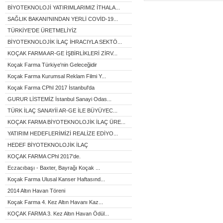
BİYOTEKNOLOJİ YATIRIMLARIMIZ İTHALA...
SAĞLIK BAKANI'NINDAN YERLİ COVİD-19...
TÜRKİYE'DE ÜRETMELİYİZ
BİYOTEKNOLOJİK İLAÇ İHRACIYLA SEKTÖ...
KOÇAK FARMA AR-GE İŞBİRLİKLERİ ZİRV...
Koçak Farma Türkiye'nin Geleceğidir
Koçak Farma Kurumsal Reklam Filmi Y...
Koçak Farma CPhI 2017 İstanbul'da
GURUR LİSTEMİZ İstanbul Sanayi Odas...
TÜRK İLAÇ SANAYİİ AR-GE İLE BÜYÜYEC...
KOÇAK FARMA BİYOTEKNOLOJİK İLAÇ ÜRE...
YATIRIM HEDEFLERİMİZİ REALİZE EDİYO...
HEDEF BİYOTEKNOLOJİK İLAÇ
KOÇAK FARMA CPhl 2017'de.
Eczacıbaşı - Baxter, Bayrağı Koçak ...
Koçak Farma Ulusal Kanser Haftasınd...
2014 Altın Havan Töreni
Koçak Farma 4. Kez Altın Havanı Kaz...
KOÇAK FARMA 3. Kez Altın Havan Ödül...