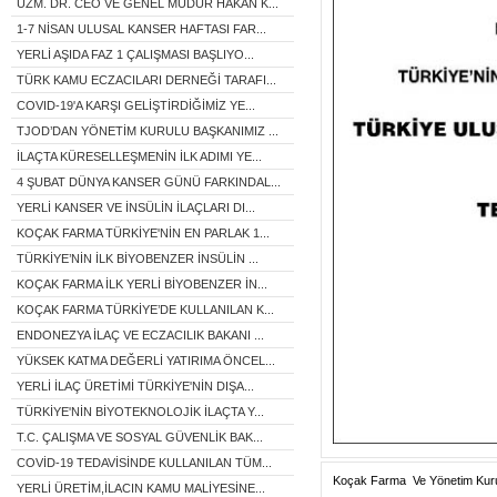
UZM. DR. CEO VE GENEL MÜDÜR HAKAN K...
1-7 NİSAN ULUSAL KANSER HAFTASI FAR...
YERLİ AŞIDA FAZ 1 ÇALIŞMASI BAŞLIYO...
TÜRK KAMU ECZACILARI DERNEĞİ TARAFI...
COVID-19'A KARŞI GELİŞTİRDİĞİMİZ YE...
TJOD’DAN YÖNETİM KURULU BAŞKANIMIZ ...
İLAÇTA KÜRESELLEŞMENİN İLK ADIMI YE...
4 ŞUBAT DÜNYA KANSER GÜNÜ FARKINDAL...
YERLİ KANSER VE İNSÜLİN İLAÇLARI DI...
KOÇAK FARMA TÜRKİYE'NİN EN PARLAK 1...
TÜRKİYE’NİN İLK BİYOBENZER İNSÜLİN ...
KOÇAK FARMA İLK YERLİ BİYOBENZER İN...
KOÇAK FARMA TÜRKİYE’DE KULLANILAN K...
ENDONEZYA İLAÇ VE ECZACILIK BAKANI ...
YÜKSEK KATMA DEĞERLİ YATIRIMA ÖNCEL...
YERLİ İLAÇ ÜRETİMİ TÜRKİYE'NİN DIŞA...
TÜRKİYE'NİN BİYOTEKNOLOJİK İLAÇTA Y...
T.C. ÇALIŞMA VE SOSYAL GÜVENLİK BAK...
COVİD-19 TEDAVİSİNDE KULLANILAN TÜM...
Koçak Farma Ve Yönetim Kurul
YERLİ ÜRETİM,İLACIN KAMU MALİYESİNE...