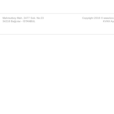
Mahmutbey Mah. 2477 Sok. No:23
Copyright 2016 ©
www.koc
34218 Bağcılar - İSTANBUL
KVKK Ayd