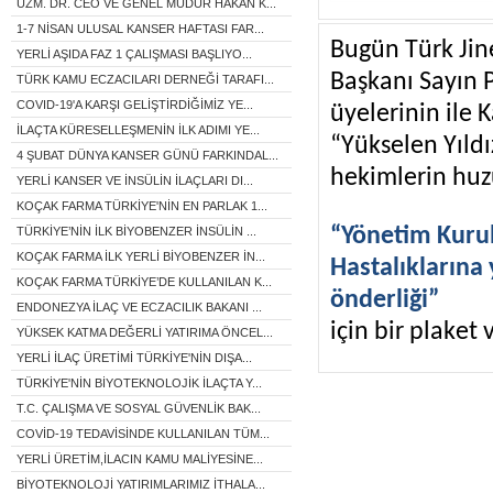
UZM. DR. CEO VE GENEL MÜDÜR HAKAN K...
1-7 NİSAN ULUSAL KANSER HAFTASI FAR...
Bugün Türk Jin
YERLİ AŞIDA FAZ 1 ÇALIŞMASI BAŞLIYO...
Başkanı Sayın 
TÜRK KAMU ECZACILARI DERNEĞİ TARAFI...
COVID-19'A KARŞI GELİŞTİRDİĞİMİZ YE...
üyelerinin ile
İLAÇTA KÜRESELLEŞMENİN İLK ADIMI YE...
“Yükselen Yıldı
4 ŞUBAT DÜNYA KANSER GÜNÜ FARKINDAL...
hekimlerin hu
YERLİ KANSER VE İNSÜLİN İLAÇLARI DI...
KOÇAK FARMA TÜRKİYE'NİN EN PARLAK 1...
“Yönetim Kuru
TÜRKİYE’NİN İLK BİYOBENZER İNSÜLİN ...
KOÇAK FARMA İLK YERLİ BİYOBENZER İN...
Hastalıklarına
KOÇAK FARMA TÜRKİYE’DE KULLANILAN K...
önderliği”
ENDONEZYA İLAÇ VE ECZACILIK BAKANI ...
için bir plaket v
YÜKSEK KATMA DEĞERLİ YATIRIMA ÖNCEL...
YERLİ İLAÇ ÜRETİMİ TÜRKİYE'NİN DIŞA...
TÜRKİYE'NİN BİYOTEKNOLOJİK İLAÇTA Y...
T.C. ÇALIŞMA VE SOSYAL GÜVENLİK BAK...
COVİD-19 TEDAVİSİNDE KULLANILAN TÜM...
YERLİ ÜRETİM,İLACIN KAMU MALİYESİNE...
BİYOTEKNOLOJİ YATIRIMLARIMIZ İTHALA...