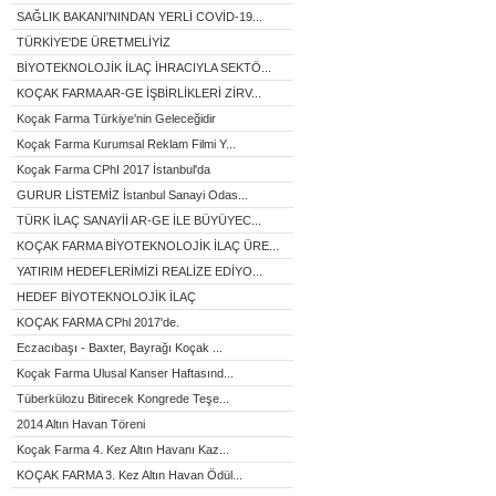
SAĞLIK BAKANI'NINDAN YERLİ COVİD-19...
TÜRKİYE'DE ÜRETMELİYİZ
BİYOTEKNOLOJİK İLAÇ İHRACIYLA SEKTÖ...
KOÇAK FARMA AR-GE İŞBİRLİKLERİ ZİRV...
Koçak Farma Türkiye'nin Geleceğidir
Koçak Farma Kurumsal Reklam Filmi Y...
Koçak Farma CPhI 2017 İstanbul'da
GURUR LİSTEMİZ İstanbul Sanayi Odas...
TÜRK İLAÇ SANAYİİ AR-GE İLE BÜYÜYEC...
KOÇAK FARMA BİYOTEKNOLOJİK İLAÇ ÜRE...
YATIRIM HEDEFLERİMİZİ REALİZE EDİYO...
HEDEF BİYOTEKNOLOJİK İLAÇ
KOÇAK FARMA CPhl 2017'de.
Eczacıbaşı - Baxter, Bayrağı Koçak ...
Koçak Farma Ulusal Kanser Haftasınd...
Tüberkülozu Bitirecek Kongrede Teşe...
2014 Altın Havan Töreni
Koçak Farma 4. Kez Altın Havanı Kaz...
KOÇAK FARMA 3. Kez Altın Havan Ödül...