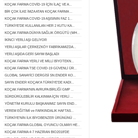
KOÇAK FARMA COVİD-19 İÇİN İLAÇ VE A...
BİR ÇOK İLKE İMZA ATAN KOÇAK FARMA ...
KOÇAK FARMA COVID-19 AŞISININ FAZ 1...
TÜRKİYE'DE KULLANILAN HER 2 KUTU KA...
KOÇAK FARMA DÜNYA SAĞLIK ÖRGÜTÜ (WH...
İKİNCİ YERLİ AŞI GELİYOR
YERLİ AŞILAR ÇERKEZKÖY FABRİKAMIZDA...
YERLİ AŞIDA GERİ SAYIM BAŞLADI
KOÇAK FARMA YERLİ VE MİLLİ BİYOTEKN...
KOÇAK FARMA TSE COVID-19 GÜVENLİ ÜR...
GLOBAL SANAYİCİ DERGİSİ SN.ENDER KO...
SAYIN ENDER KOÇAK'A TÜRKİYE'DE KADI...
KOÇAK FARMA'NIN AVRUPA BİRLİĞİ GMP ...
SÜRDÜRÜLEBİLİR KALKINMA İÇİN YERLİ ...
YÖNETİM KURULU BAŞKANIMIZ SAYIN END...
VEREM EĞİTİMİ ve FARKINDALIK HAFTAS...
TÜRKİYE'NİN İLK BİYOBENZER ÜRÜNÜNÜ ...
KOÇAK FARMA GLOBAL OYUNCU OLMAYI HE...
KOÇAK FARMA 4-7 HAZİRAN BIO2018'DE