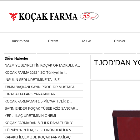
Hakkımızda
Üretim
Ar-Ge
Ürünler
Diğer Haberler
TJOD’DAN Y
NAZMİYE SEYFETTİN KOÇAK ORTAOKULU A...
KOÇAK FARMA 2022 "İSO Türkiye'nin i...
İNSÜLİN SERİ ÜRETİMİNE TALİBİZ!
TBMM BAŞKANI SAYIN PROF. DR MUSTAFA...
İHRACATTA FARK YARATANLAR
KOÇAK FARMA'DAN 1.5 MİLYAR TL'LİK D...
SAYIN ENDER KOÇAK TÜSEB AZİZ SANCAR...
YERLİ İLAÇ ÜRETİMİNİN ÖNEMİ
KOÇAK FARMA’DAN BİR İLK DAHA TÜRKİY...
TÜRKİYE’NİN İLAÇ SEKTÖRÜNDEKİ İLK V...
KAPAKLI İLÇEMİZDE KOÇAK FARMA İLAÇ ...