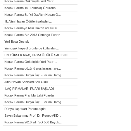
Koçak Farma Onkolojide Yerli Yatırı...
Koçak Farma 10. Teknoloji Ödüllerin...
Koçak Farma Bu Yıl Da Altın Havan Ö...
III. Altın Havan Ödülleri sahipleri...
Koçak Farmaya Altın Havan ödülü 06....
Koçak Farma Bıo 2013 Chıcago Fuarın...
Yerli İlaca Destek
Yumuşak kapsül ürünlerde kullanılan...
EN YÜKSEK ARAŞTIRMA ÖDÜLÜ SAHİBİNİ ...
Koçak Farma Onkolojide Yerli Yatırı...
Koçak Farma gözünü uluslararası are...
Koçak Farma Dünya İlaç Fuarına Damg...
Altın Havan Sahipleri Belli Oldu!
İLAÇ FİRMALARI FUARI BAŞLADI
Koçak Farma Frankfurttaki Fuarda
Koçak Farma Dünya İlaç Fuarına Damg...
Dünya İlaç fuarı Pariste açıldı
Sayın Bakanımız Prof. Dr. Recep AKD...
Koçak Farma 2010 yılı İSO 500 Büyük...