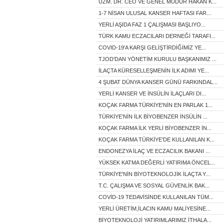
UZM. DR. CEO VE GENEL MÜDÜR HAKAN K...
1-7 NİSAN ULUSAL KANSER HAFTASI FAR...
YERLİ AŞIDA FAZ 1 ÇALIŞMASI BAŞLIYO...
TÜRK KAMU ECZACILARI DERNEĞİ TARAFI...
COVID-19'A KARŞI GELİŞTİRDİĞİMİZ YE...
TJOD’DAN YÖNETİM KURULU BAŞKANIMIZ ...
İLAÇTA KÜRESELLEŞMENİN İLK ADIMI YE...
4 ŞUBAT DÜNYA KANSER GÜNÜ FARKINDAL...
YERLİ KANSER VE İNSÜLİN İLAÇLARI DI...
KOÇAK FARMA TÜRKİYE'NİN EN PARLAK 1...
TÜRKİYE’NİN İLK BİYOBENZER İNSÜLİN ...
KOÇAK FARMA İLK YERLİ BİYOBENZER İN...
KOÇAK FARMA TÜRKİYE’DE KULLANILAN K...
ENDONEZYA İLAÇ VE ECZACILIK BAKANI ...
YÜKSEK KATMA DEĞERLİ YATIRIMA ÖNCEL...
TÜRKİYE'NİN BİYOTEKNOLOJİK İLAÇTA Y...
T.C. ÇALIŞMA VE SOSYAL GÜVENLİK BAK...
COVİD-19 TEDAVİSİNDE KULLANILAN TÜM...
YERLİ ÜRETİM,İLACIN KAMU MALİYESİNE...
BİYOTEKNOLOJİ YATIRIMLARIMIZ İTHALA...