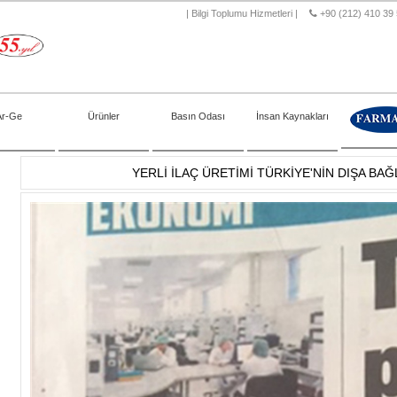
|
Bilgi Toplumu Hizmetleri
|
+90 (212) 410 39
Ar-Ge
Ürünler
Basın Odası
İnsan Kaynakları
YERLİ İLAÇ ÜRETİMİ TÜRKİYE'NİN DIŞA BAĞ