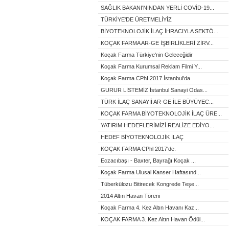
SAĞLIK BAKANI'NINDAN YERLİ COVİD-19...
TÜRKİYE'DE ÜRETMELİYİZ
BİYOTEKNOLOJİK İLAÇ İHRACIYLA SEKTÖ...
KOÇAK FARMA AR-GE İŞBİRLİKLERİ ZİRV...
Koçak Farma Türkiye'nin Geleceğidir
Koçak Farma Kurumsal Reklam Filmi Y...
Koçak Farma CPhI 2017 İstanbul'da
GURUR LİSTEMİZ İstanbul Sanayi Odas...
TÜRK İLAÇ SANAYİİ AR-GE İLE BÜYÜYEC...
KOÇAK FARMA BİYOTEKNOLOJİK İLAÇ ÜRE...
YATIRIM HEDEFLERİMİZİ REALİZE EDİYO...
HEDEF BİYOTEKNOLOJİK İLAÇ
KOÇAK FARMA CPhl 2017'de.
Eczacıbaşı - Baxter, Bayrağı Koçak ...
Koçak Farma Ulusal Kanser Haftasınd...
Tüberkülozu Bitirecek Kongrede Teşe...
2014 Altın Havan Töreni
Koçak Farma 4. Kez Altın Havanı Kaz...
KOÇAK FARMA 3. Kez Altın Havan Ödül...