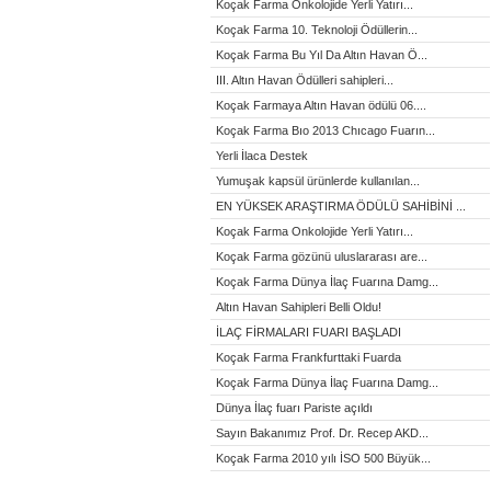
Koçak Farma Onkolojide Yerli Yatırı...
Koçak Farma 10. Teknoloji Ödüllerin...
Koçak Farma Bu Yıl Da Altın Havan Ö...
III. Altın Havan Ödülleri sahipleri...
Koçak Farmaya Altın Havan ödülü 06....
Koçak Farma Bıo 2013 Chıcago Fuarın...
Yerli İlaca Destek
Yumuşak kapsül ürünlerde kullanılan...
EN YÜKSEK ARAŞTIRMA ÖDÜLÜ SAHİBİNİ ...
Koçak Farma Onkolojide Yerli Yatırı...
Koçak Farma gözünü uluslararası are...
Koçak Farma Dünya İlaç Fuarına Damg...
Altın Havan Sahipleri Belli Oldu!
İLAÇ FİRMALARI FUARI BAŞLADI
Koçak Farma Frankfurttaki Fuarda
Koçak Farma Dünya İlaç Fuarına Damg...
Dünya İlaç fuarı Pariste açıldı
Sayın Bakanımız Prof. Dr. Recep AKD...
Koçak Farma 2010 yılı İSO 500 Büyük...