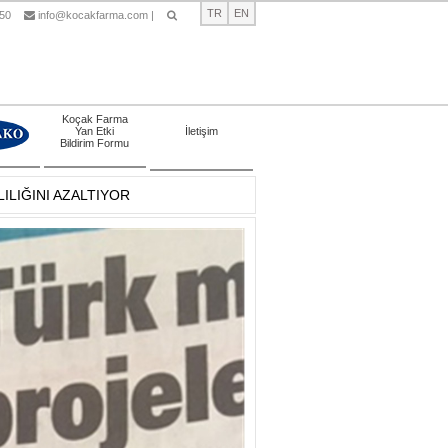
TR
EN
 50
info@kocakfarma.com
|
Ara
Koçak Farma
Yan Etki
İletişim
Bildirim Formu
LILIĞINI AZALTIYOR