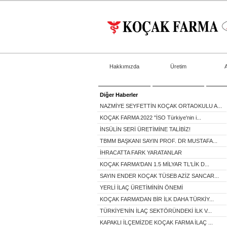
Hakkımızda
Üretim
Diğer Haberler
NAZMİYE SEYFETTİN KOÇAK ORTAOKULU A...
KOÇAK FARMA 2022 "İSO Türkiye'nin i...
İNSÜLİN SERİ ÜRETİMİNE TALİBİZ!
TBMM BAŞKANI SAYIN PROF. DR MUSTAFA...
İHRACATTA FARK YARATANLAR
KOÇAK FARMA'DAN 1.5 MİLYAR TL'LİK D...
SAYIN ENDER KOÇAK TÜSEB AZİZ SANCAR...
YERLİ İLAÇ ÜRETİMİNİN ÖNEMİ
KOÇAK FARMA’DAN BİR İLK DAHA TÜRKİY...
TÜRKİYE’NİN İLAÇ SEKTÖRÜNDEKİ İLK V...
KAPAKLI İLÇEMİZDE KOÇAK FARMA İLAÇ ...