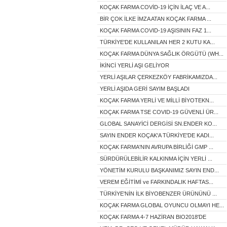
KOÇAK FARMA COVİD-19 İÇİN İLAÇ VE A...
BİR ÇOK İLKE İMZA ATAN KOÇAK FARMA ...
KOÇAK FARMA COVID-19 AŞISININ FAZ 1...
TÜRKİYE'DE KULLANILAN HER 2 KUTU KA...
KOÇAK FARMA DÜNYA SAĞLIK ÖRGÜTÜ (WH...
İKİNCİ YERLİ AŞI GELİYOR
YERLİ AŞILAR ÇERKEZKÖY FABRİKAMIZDA...
YERLİ AŞIDA GERİ SAYIM BAŞLADI
KOÇAK FARMA YERLİ VE MİLLİ BİYOTEKN...
KOÇAK FARMA TSE COVID-19 GÜVENLİ ÜR...
GLOBAL SANAYİCİ DERGİSİ SN.ENDER KO...
SAYIN ENDER KOÇAK'A TÜRKİYE'DE KADI...
KOÇAK FARMA'NIN AVRUPA BİRLİĞİ GMP ...
SÜRDÜRÜLEBİLİR KALKINMA İÇİN YERLİ ...
YÖNETİM KURULU BAŞKANIMIZ SAYIN END...
VEREM EĞİTİMİ ve FARKINDALIK HAFTAS...
TÜRKİYE'NİN İLK BİYOBENZER ÜRÜNÜNÜ ...
KOÇAK FARMA GLOBAL OYUNCU OLMAYI HE...
KOÇAK FARMA 4-7 HAZİRAN BIO2018'DE