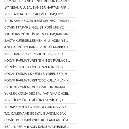
UZM. DR. CEO VE GENEL MÜDÜR HAKAN K...
1-7 NİSAN ULUSAL KANSER HAFTASI FAR...
YERLİ AŞIDA FAZ 1 ÇALIŞMASI BAŞLIYO...
TÜRK KAMU ECZACILARI DERNEĞİ TARAFI...
COVID-19'A KARŞI GELİŞTİRDİĞİMİZ YE...
TJOD’DAN YÖNETİM KURULU BAŞKANIMIZ ...
İLAÇTA KÜRESELLEŞMENİN İLK ADIMI YE...
4 ŞUBAT DÜNYA KANSER GÜNÜ FARKINDAL...
YERLİ KANSER VE İNSÜLİN İLAÇLARI DI...
KOÇAK FARMA TÜRKİYE'NİN EN PARLAK 1...
TÜRKİYE’NİN İLK BİYOBENZER İNSÜLİN ...
KOÇAK FARMA İLK YERLİ BİYOBENZER İN...
KOÇAK FARMA TÜRKİYE’DE KULLANILAN K...
ENDONEZYA İLAÇ VE ECZACILIK BAKANI ...
YÜKSEK KATMA DEĞERLİ YATIRIMA ÖNCEL...
YERLİ İLAÇ ÜRETİMİ TÜRKİYE'NİN DIŞA...
TÜRKİYE'NİN BİYOTEKNOLOJİK İLAÇTA Y...
T.C. ÇALIŞMA VE SOSYAL GÜVENLİK BAK...
COVİD-19 TEDAVİSİNDE KULLANILAN TÜM...
YERLİ ÜRETİM,İLACIN KAMU MALİYESİNE...