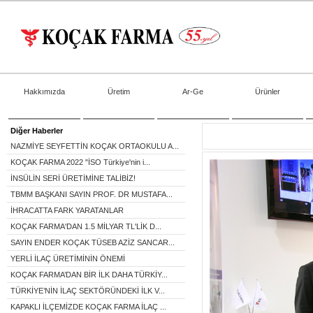
Hakkımızda
Üretim
Ar-Ge
Ürünler
Diğer Haberler
NAZMİYE SEYFETTİN KOÇAK ORTAOKULU A...
KOÇAK FARMA 2022 "İSO Türkiye'nin i...
İNSÜLİN SERİ ÜRETİMİNE TALİBİZ!
TBMM BAŞKANI SAYIN PROF. DR MUSTAFA...
İHRACATTA FARK YARATANLAR
KOÇAK FARMA'DAN 1.5 MİLYAR TL'LİK D...
SAYIN ENDER KOÇAK TÜSEB AZİZ SANCAR...
YERLİ İLAÇ ÜRETİMİNİN ÖNEMİ
KOÇAK FARMA’DAN BİR İLK DAHA TÜRKİY...
TÜRKİYE’NİN İLAÇ SEKTÖRÜNDEKİ İLK V...
KAPAKLI İLÇEMİZDE KOÇAK FARMA İLAÇ ...