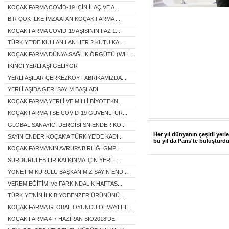
KOÇAK FARMA COVİD-19 İÇİN İLAÇ VE A...
BİR ÇOK İLKE İMZA ATAN KOÇAK FARMA ...
KOÇAK FARMA COVID-19 AŞISININ FAZ 1...
TÜRKİYE'DE KULLANILAN HER 2 KUTU KA...
KOÇAK FARMA DÜNYA SAĞLIK ÖRGÜTÜ (WH...
İKİNCİ YERLİ AŞI GELİYOR
YERLİ AŞILAR ÇERKEZKÖY FABRİKAMIZDA...
YERLİ AŞIDA GERİ SAYIM BAŞLADI
KOÇAK FARMA YERLİ VE MİLLİ BİYOTEKN...
KOÇAK FARMA TSE COVID-19 GÜVENLİ ÜR...
GLOBAL SANAYİCİ DERGİSİ SN.ENDER KO...
Her yıl dünyanın çeşitli yerl
SAYIN ENDER KOÇAK'A TÜRKİYE'DE KADI...
bu yıl da Paris'te buluşturd
KOÇAK FARMA'NIN AVRUPA BİRLİĞİ GMP ...
SÜRDÜRÜLEBİLİR KALKINMA İÇİN YERLİ ...
YÖNETİM KURULU BAŞKANIMIZ SAYIN END...
VEREM EĞİTİMİ ve FARKINDALIK HAFTAS...
TÜRKİYE'NİN İLK BİYOBENZER ÜRÜNÜNÜ ...
KOÇAK FARMA GLOBAL OYUNCU OLMAYI HE...
KOÇAK FARMA 4-7 HAZİRAN BIO2018'DE