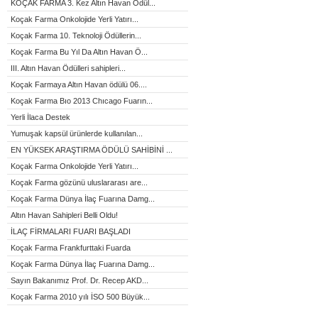
KOÇAK FARMA 3. Kez Altın Havan Ödül...
Koçak Farma Onkolojide Yerli Yatırı...
Koçak Farma 10. Teknoloji Ödüllerin...
Koçak Farma Bu Yıl Da Altın Havan Ö...
III. Altın Havan Ödülleri sahipleri...
Koçak Farmaya Altın Havan ödülü 06....
Koçak Farma Bıo 2013 Chıcago Fuarın...
Yerli İlaca Destek
Yumuşak kapsül ürünlerde kullanılan...
EN YÜKSEK ARAŞTIRMA ÖDÜLÜ SAHİBİNİ ...
Koçak Farma Onkolojide Yerli Yatırı...
Koçak Farma gözünü uluslararası are...
Koçak Farma Dünya İlaç Fuarına Damg...
Altın Havan Sahipleri Belli Oldu!
İLAÇ FİRMALARI FUARI BAŞLADI
Koçak Farma Frankfurttaki Fuarda
Koçak Farma Dünya İlaç Fuarına Damg...
Sayın Bakanımız Prof. Dr. Recep AKD...
Koçak Farma 2010 yılı İSO 500 Büyük...