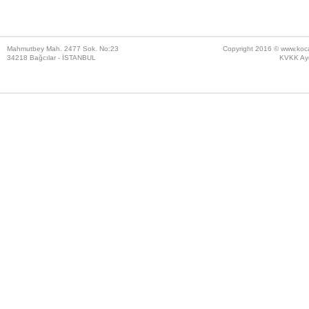
Mahmutbey Mah. 2477 Sok. No:23
Copyright 2016 ©
www.koc
34218 Bağcılar - İSTANBUL
KVKK Ayd