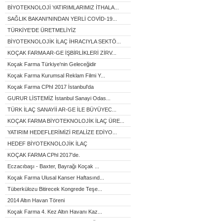
BİYOTEKNOLOJİ YATIRIMLARIMIZ İTHALA...
SAĞLIK BAKANI'NINDAN YERLİ COVİD-19...
TÜRKİYE'DE ÜRETMELİYİZ
BİYOTEKNOLOJİK İLAÇ İHRACIYLA SEKTÖ...
KOÇAK FARMA AR-GE İŞBİRLİKLERİ ZİRV...
Koçak Farma Türkiye'nin Geleceğidir
Koçak Farma Kurumsal Reklam Filmi Y...
Koçak Farma CPhI 2017 İstanbul'da
GURUR LİSTEMİZ İstanbul Sanayi Odas...
TÜRK İLAÇ SANAYİİ AR-GE İLE BÜYÜYEC...
KOÇAK FARMA BİYOTEKNOLOJİK İLAÇ ÜRE...
YATIRIM HEDEFLERİMİZİ REALİZE EDİYO...
HEDEF BİYOTEKNOLOJİK İLAÇ
KOÇAK FARMA CPhl 2017'de.
Eczacıbaşı - Baxter, Bayrağı Koçak ...
Koçak Farma Ulusal Kanser Haftasınd...
Tüberkülozu Bitirecek Kongrede Teşe...
2014 Altın Havan Töreni
Koçak Farma 4. Kez Altın Havanı Kaz...