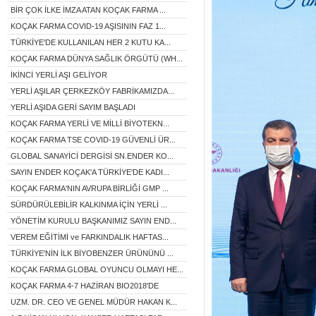
BİR ÇOK İLKE İMZA ATAN KOÇAK FARMA ...
KOÇAK FARMA COVID-19 AŞISININ FAZ 1...
TÜRKİYE'DE KULLANILAN HER 2 KUTU KA...
KOÇAK FARMA DÜNYA SAĞLIK ÖRGÜTÜ (WH...
İKİNCİ YERLİ AŞI GELİYOR
YERLİ AŞILAR ÇERKEZKÖY FABRİKAMIZDA...
YERLİ AŞIDA GERİ SAYIM BAŞLADI
KOÇAK FARMA YERLİ VE MİLLİ BİYOTEKN...
KOÇAK FARMA TSE COVID-19 GÜVENLİ ÜR...
GLOBAL SANAYİCİ DERGİSİ SN.ENDER KO...
SAYIN ENDER KOÇAK'A TÜRKİYE'DE KADI...
KOÇAK FARMA'NIN AVRUPA BİRLİĞİ GMP ...
SÜRDÜRÜLEBİLİR KALKINMA İÇİN YERLİ ...
YÖNETİM KURULU BAŞKANIMIZ SAYIN END...
VEREM EĞİTİMİ ve FARKINDALIK HAFTAS...
TÜRKİYE'NİN İLK BİYOBENZER ÜRÜNÜNÜ ...
KOÇAK FARMA GLOBAL OYUNCU OLMAYI HE...
KOÇAK FARMA 4-7 HAZİRAN BIO2018'DE
UZM. DR. CEO VE GENEL MÜDÜR HAKAN K...