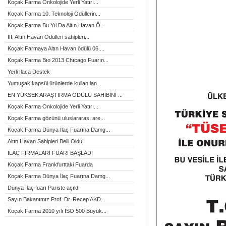
Koçak Farma Onkolojide Yerli Yatırı...
Koçak Farma 10. Teknoloji Ödüllerin...
Koçak Farma Bu Yıl Da Altın Havan Ö...
III. Altın Havan Ödülleri sahipleri...
Koçak Farmaya Altın Havan ödülü 06....
Koçak Farma Bıo 2013 Chıcago Fuarın...
Yerli İlaca Destek
Yumuşak kapsül ürünlerde kullanılan...
EN YÜKSEK ARAŞTIRMA ÖDÜLÜ SAHİBİNİ ...
Koçak Farma Onkolojide Yerli Yatırı...
Koçak Farma gözünü uluslararası are...
Koçak Farma Dünya İlaç Fuarına Damg...
Altın Havan Sahipleri Belli Oldu!
İLAÇ FİRMALARI FUARI BAŞLADI
Koçak Farma Frankfurttaki Fuarda
Koçak Farma Dünya İlaç Fuarına Damg...
Dünya İlaç fuarı Pariste açıldı
Sayın Bakanımız Prof. Dr. Recep AKD...
Koçak Farma 2010 yılı İSO 500 Büyük...