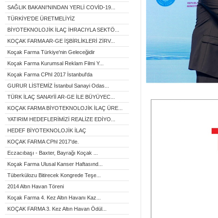
SAĞLIK BAKANI'NINDAN YERLİ COVİD-19...
TÜRKİYE'DE ÜRETMELİYİZ
BİYOTEKNOLOJİK İLAÇ İHRACIYLA SEKTÖ...
KOÇAK FARMA AR-GE İŞBİRLİKLERİ ZİRV...
Koçak Farma Türkiye'nin Geleceğidir
Koçak Farma Kurumsal Reklam Filmi Y...
Koçak Farma CPhI 2017 İstanbul'da
GURUR LİSTEMİZ İstanbul Sanayi Odas...
TÜRK İLAÇ SANAYİİ AR-GE İLE BÜYÜYEC...
KOÇAK FARMA BİYOTEKNOLOJİK İLAÇ ÜRE...
YATIRIM HEDEFLERİMİZİ REALİZE EDİYO...
HEDEF BİYOTEKNOLOJİK İLAÇ
KOÇAK FARMA CPhl 2017'de.
Eczacıbaşı - Baxter, Bayrağı Koçak ...
Koçak Farma Ulusal Kanser Haftasınd...
Tüberkülozu Bitirecek Kongrede Teşe...
2014 Altın Havan Töreni
Koçak Farma 4. Kez Altın Havanı Kaz...
KOÇAK FARMA 3. Kez Altın Havan Ödül...