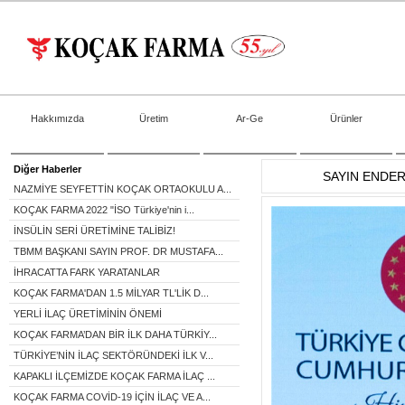
Hakkımızda
Üretim
Ar-Ge
Ürünler
Diğer Haberler
SAYIN ENDER
NAZMİYE SEYFETTİN KOÇAK ORTAOKULU A...
KOÇAK FARMA 2022 "İSO Türkiye'nin i...
İNSÜLİN SERİ ÜRETİMİNE TALİBİZ!
TBMM BAŞKANI SAYIN PROF. DR MUSTAFA...
İHRACATTA FARK YARATANLAR
KOÇAK FARMA'DAN 1.5 MİLYAR TL'LİK D...
YERLİ İLAÇ ÜRETİMİNİN ÖNEMİ
KOÇAK FARMA’DAN BİR İLK DAHA TÜRKİY...
TÜRKİYE’NİN İLAÇ SEKTÖRÜNDEKİ İLK V...
KAPAKLI İLÇEMİZDE KOÇAK FARMA İLAÇ ...
KOÇAK FARMA COVİD-19 İÇİN İLAÇ VE A...