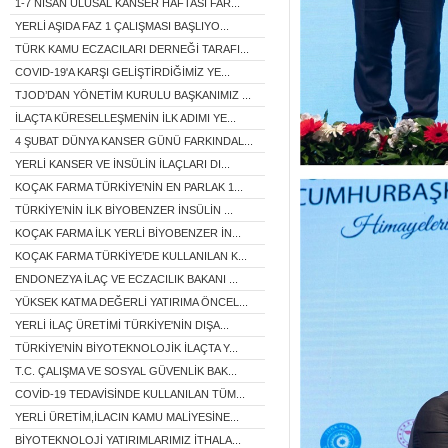
1-7 NİSAN ULUSAL KANSER HAFTASI FAR...
YERLİ AŞIDA FAZ 1 ÇALIŞMASI BAŞLIYO...
TÜRK KAMU ECZACILARI DERNEĞİ TARAFI...
COVID-19'A KARŞI GELİŞTİRDİĞİMİZ YE...
TJOD’DAN YÖNETİM KURULU BAŞKANIMIZ ...
İLAÇTA KÜRESELLEŞMENİN İLK ADIMI YE...
4 ŞUBAT DÜNYA KANSER GÜNÜ FARKINDAL...
YERLİ KANSER VE İNSÜLİN İLAÇLARI DI...
KOÇAK FARMA TÜRKİYE'NİN EN PARLAK 1...
TÜRKİYE’NİN İLK BİYOBENZER İNSÜLİN ...
KOÇAK FARMA İLK YERLİ BİYOBENZER İN...
KOÇAK FARMA TÜRKİYE’DE KULLANILAN K...
ENDONEZYA İLAÇ VE ECZACILIK BAKANI ...
YÜKSEK KATMA DEĞERLİ YATIRIMA ÖNCEL...
YERLİ İLAÇ ÜRETİMİ TÜRKİYE'NİN DIŞA...
TÜRKİYE'NİN BİYOTEKNOLOJİK İLAÇTA Y...
T.C. ÇALIŞMA VE SOSYAL GÜVENLİK BAK...
COVİD-19 TEDAVİSİNDE KULLANILAN TÜM...
YERLİ ÜRETİM,İLACIN KAMU MALİYESİNE...
BİYOTEKNOLOJİ YATIRIMLARIMIZ İTHALA...