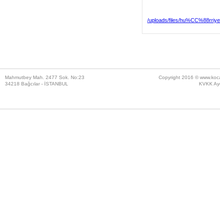
/uploads/files/hu%CC%88rriye
Mahmutbey Mah. 2477 Sok. No:23
Copyright 2016 ©
www.koc
34218 Bağcılar - İSTANBUL
KVKK Ayd