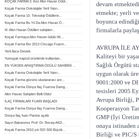
KOÇAK FARMA 3. Kez Altın Havan Ödül...
devam etmektedir
Koçak Farma Onkolojide Yerli Yatırı...
etmekte; yerli ve
Koçak Farma 10. Teknoloji Ödüllerin...
boyunca edindiği 
Koçak Farma Bu Yıl Da Altın Havan Ö...
firmalarla payla
III. Altın Havan Ödülleri sahipleri...
Koçak Farmaya Altın Havan ödülü 06....
Koçak Farma Bıo 2013 Chıcago Fuarın...
AVRUPA İLE A
Yerli İlaca Destek
Kaliteyi bir ya
Yumuşak kapsül ürünlerde kullanılan...
Sağlık Örgütü st
EN YÜKSEK ARAŞTIRMA ÖDÜLÜ SAHİBİNİ ...
uygun olarak üre
Koçak Farma Onkolojide Yerli Yatırı...
Koçak Farma gözünü uluslararası are...
9001:2000 ve DIN
Koçak Farma Dünya İlaç Fuarına Damg...
tesisleri 2005 Ey
Altın Havan Sahipleri Belli Oldu!
Avrupa Birliği,
İLAÇ FİRMALARI FUARI BAŞLADI
Kooperasyon Tasa
Koçak Farma Dünya İlaç Fuarına Damg...
Dünya İlaç fuarı Pariste açıldı
GMP (İyi Üretim 
Sayın Bakanımız Prof. Dr. Recep AKD...
onaya istinaden 
Koçak Farma 2010 yılı İSO 500 Büyük...
Birliği ve PIC/S