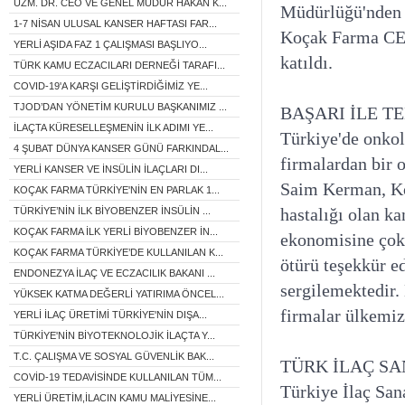
UZM. DR. CEO VE GENEL MÜDÜR HAKAN K...
Müdürlüğü'nden 
1-7 NİSAN ULUSAL KANSER HAFTASI FAR...
Koçak Farma CE
YERLİ AŞIDA FAZ 1 ÇALIŞMASI BAŞLIYO...
katıldı.
TÜRK KAMU ECZACILARI DERNEĞİ TARAFI...
COVID-19'A KARŞI GELİŞTİRDİĞİMİZ YE...
TJOD’DAN YÖNETİM KURULU BAŞKANIMIZ ...
BAŞARI İLE T
İLAÇTA KÜRESELLEŞMENİN İLK ADIMI YE...
Türkiye'de onkol
4 ŞUBAT DÜNYA KANSER GÜNÜ FARKINDAL...
firmalardan bir 
YERLİ KANSER VE İNSÜLİN İLAÇLARI DI...
Saim Kerman, Ko
KOÇAK FARMA TÜRKİYE'NİN EN PARLAK 1...
hastalığı olan k
TÜRKİYE’NİN İLK BİYOBENZER İNSÜLİN ...
KOÇAK FARMA İLK YERLİ BİYOBENZER İN...
ekonomisine çok 
KOÇAK FARMA TÜRKİYE’DE KULLANILAN K...
ötürü teşekkür e
ENDONEZYA İLAÇ VE ECZACILIK BAKANI ...
sergilemektedir.
YÜKSEK KATMA DEĞERLİ YATIRIMA ÖNCEL...
firmalar ülkemizi
YERLİ İLAÇ ÜRETİMİ TÜRKİYE'NİN DIŞA...
TÜRKİYE'NİN BİYOTEKNOLOJİK İLAÇTA Y...
T.C. ÇALIŞMA VE SOSYAL GÜVENLİK BAK...
TÜRK İLAÇ SA
COVİD-19 TEDAVİSİNDE KULLANILAN TÜM...
Türkiye İlaç San
YERLİ ÜRETİM,İLACIN KAMU MALİYESİNE...