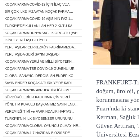
KOÇAK FARMA COVİD-19 İÇİN İLAÇ VE A...
BİR ÇOK İLKE İMZA ATAN KOÇAK FARMA ...
KOÇAK FARMA COVID-19 AŞISININ FAZ 1...
TÜRKİYE'DE KULLANILAN HER 2 KUTU KA...
KOÇAK FARMA DÜNYA SAĞLIK ÖRGÜTÜ (WH...
İKİNCİ YERLİ AŞI GELİYOR
YERLİ AŞILAR ÇERKEZKÖY FABRİKAMIZDA...
YERLİ AŞIDA GERİ SAYIM BAŞLADI
KOÇAK FARMA YERLİ VE MİLLİ BİYOTEKN...
KOÇAK FARMA TSE COVID-19 GÜVENLİ ÜR...
GLOBAL SANAYİCİ DERGİSİ SN.ENDER KO...
FRANKFURT-Tıbbın
SAYIN ENDER KOÇAK'A TÜRKİYE'DE KADI...
doğum, üroloji, g
KOÇAK FARMA'NIN AVRUPA BİRLİĞİ GMP ...
SÜRDÜRÜLEBİLİR KALKINMA İÇİN YERLİ ...
korunmasına yön
YÖNETİM KURULU BAŞKANIMIZ SAYIN END...
Fuarı'nda ki sta
VEREM EĞİTİMİ ve FARKINDALIK HAFTAS...
Kerman, Sağlık B
TÜRKİYE'NİN İLK BİYOBENZER ÜRÜNÜNÜ ...
Güven Arttıran, 
KOÇAK FARMA GLOBAL OYUNCU OLMAYI HE...
KOÇAK FARMA 4-7 HAZİRAN BIO2018'DE
Üniversitesi Ecz