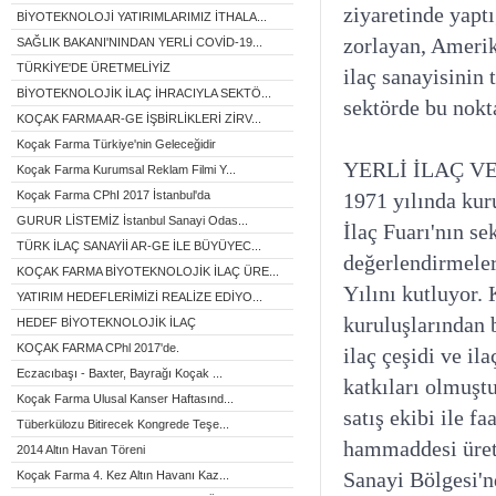
ziyaretinde yaptı
BİYOTEKNOLOJİ YATIRIMLARIMIZ İTHALA...
zorlayan, Amerik
SAĞLIK BAKANI'NINDAN YERLİ COVİD-19...
TÜRKİYE'DE ÜRETMELİYİZ
ilaç sanayisinin
BİYOTEKNOLOJİK İLAÇ İHRACIYLA SEKTÖ...
sektörde bu nokt
KOÇAK FARMA AR-GE İŞBİRLİKLERİ ZİRV...
Koçak Farma Türkiye'nin Geleceğidir
YERLİ İLAÇ 
Koçak Farma Kurumsal Reklam Filmi Y...
Koçak Farma CPhI 2017 İstanbul'da
1971 yılında ku
GURUR LİSTEMİZ İstanbul Sanayi Odas...
İlaç Fuarı'nın se
TÜRK İLAÇ SANAYİİ AR-GE İLE BÜYÜYEC...
değerlendirmeler
KOÇAK FARMA BİYOTEKNOLOJİK İLAÇ ÜRE...
Yılını kutluyor.
YATIRIM HEDEFLERİMİZİ REALİZE EDİYO...
kuruluşlarından 
HEDEF BİYOTEKNOLOJİK İLAÇ
KOÇAK FARMA CPhl 2017'de.
ilaç çeşidi ve i
Eczacıbaşı - Baxter, Bayrağı Koçak ...
katkıları olmuşt
Koçak Farma Ulusal Kanser Haftasınd...
satış ekibi ile f
Tüberkülozu Bitirecek Kongrede Teşe...
hammaddesi üreti
2014 Altın Havan Töreni
Sanayi Bölgesi'n
Koçak Farma 4. Kez Altın Havanı Kaz...