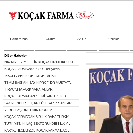
Hakkımızda
Üretim
Ar-Ge
Ürünler
Diğer Haberler
NAZMİYE SEYFETTİN KOÇAK ORTAOKULU A...
KOÇAK FARMA 2022 "İSO Türkiye'nin i...
İNSÜLİN SERİ ÜRETİMİNE TALİBİZ!
TBMM BAŞKANI SAYIN PROF. DR MUSTAFA...
İHRACATTA FARK YARATANLAR
KOÇAK FARMA'DAN 1.5 MİLYAR TL'LİK D...
SAYIN ENDER KOÇAK TÜSEB AZİZ SANCAR...
YERLİ İLAÇ ÜRETİMİNİN ÖNEMİ
KOÇAK FARMA’DAN BİR İLK DAHA TÜRKİY...
TÜRKİYE’NİN İLAÇ SEKTÖRÜNDEKİ İLK V...
KAPAKLI İLÇEMİZDE KOÇAK FARMA İLAÇ ...