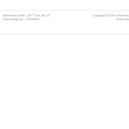
Mahmutbey Mah. 2477 Sok. No:23
Copyright 2016 ©
www.koc
34218 Bağcılar - İSTANBUL
KVKK Ayd