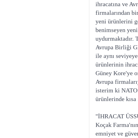
ihracatına ve Av
firmalarından bi
yeni ürünlerini g
benimseyen yenil
uydurmaktadır. T
Avrupa Birliği GM
ile aynı seviyeye
ürünlerinin ihra
Güney Kore'ye on
Avrupa firmaları
isterim ki NATO 
ürünlerinde kısa
"İHRACAT ÜSS
Koçak Farma'nın 
emniyet ve güven