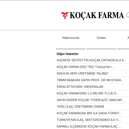
Hakkımızda
Üretim
Diğer Haberler
NAZMİYE SEYFETTİN KOÇAK ORTAOKULU A...
KOÇAK FARMA 2022 "İSO Türkiye'nin i...
İNSÜLİN SERİ ÜRETİMİNE TALİBİZ!
TBMM BAŞKANI SAYIN PROF. DR MUSTAFA...
İHRACATTA FARK YARATANLAR
KOÇAK FARMA'DAN 1.5 MİLYAR TL'LİK D...
SAYIN ENDER KOÇAK TÜSEB AZİZ SANCAR...
YERLİ İLAÇ ÜRETİMİNİN ÖNEMİ
KOÇAK FARMA’DAN BİR İLK DAHA TÜRKİY...
TÜRKİYE’NİN İLAÇ SEKTÖRÜNDEKİ İLK V...
KAPAKLI İLÇEMİZDE KOÇAK FARMA İLAÇ ...