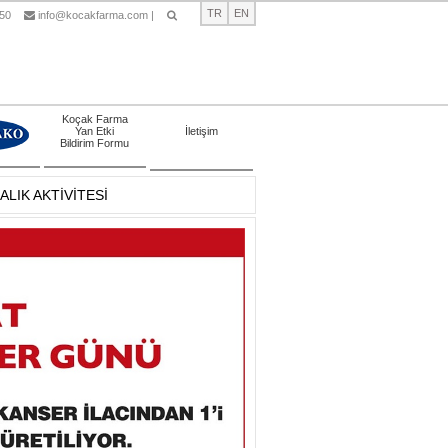
TR
EN
 50
info@kocakfarma.com
|
Ara
Koçak Farma
Yan Etki
İletişim
Bildirim Formu
LIK AKTİVİTESİ