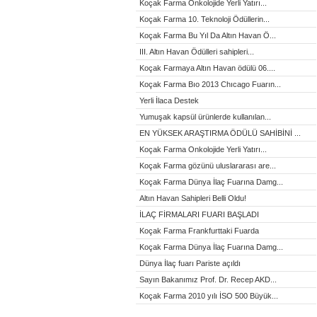
Koçak Farma Onkolojide Yerli Yatırı...
Koçak Farma 10. Teknoloji Ödüllerin...
Koçak Farma Bu Yıl Da Altın Havan Ö...
III. Altın Havan Ödülleri sahipleri...
Koçak Farmaya Altın Havan ödülü 06....
Koçak Farma Bıo 2013 Chıcago Fuarın...
Yerli İlaca Destek
Yumuşak kapsül ürünlerde kullanılan...
EN YÜKSEK ARAŞTIRMA ÖDÜLÜ SAHİBİNİ ...
Koçak Farma Onkolojide Yerli Yatırı...
Koçak Farma gözünü uluslararası are...
Koçak Farma Dünya İlaç Fuarına Damg...
Altın Havan Sahipleri Belli Oldu!
İLAÇ FİRMALARI FUARI BAŞLADI
Koçak Farma Frankfurttaki Fuarda
Koçak Farma Dünya İlaç Fuarına Damg...
Dünya İlaç fuarı Pariste açıldı
Sayın Bakanımız Prof. Dr. Recep AKD...
Koçak Farma 2010 yılı İSO 500 Büyük...