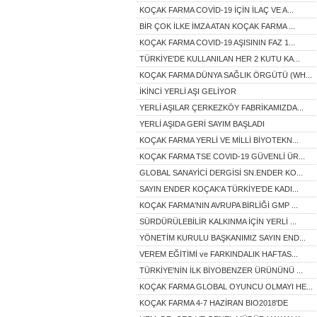
KOÇAK FARMA COVİD-19 İÇİN İLAÇ VE A...
BİR ÇOK İLKE İMZA ATAN KOÇAK FARMA ...
KOÇAK FARMA COVID-19 AŞISININ FAZ 1...
TÜRKİYE'DE KULLANILAN HER 2 KUTU KA...
KOÇAK FARMA DÜNYA SAĞLIK ÖRGÜTÜ (WH...
İKİNCİ YERLİ AŞI GELİYOR
YERLİ AŞILAR ÇERKEZKÖY FABRİKAMIZDA...
YERLİ AŞIDA GERİ SAYIM BAŞLADI
KOÇAK FARMA YERLİ VE MİLLİ BİYOTEKN...
KOÇAK FARMA TSE COVID-19 GÜVENLİ ÜR...
GLOBAL SANAYİCİ DERGİSİ SN.ENDER KO...
SAYIN ENDER KOÇAK'A TÜRKİYE'DE KADI...
KOÇAK FARMA'NIN AVRUPA BİRLİĞİ GMP ...
SÜRDÜRÜLEBİLİR KALKINMA İÇİN YERLİ ...
YÖNETİM KURULU BAŞKANIMIZ SAYIN END...
VEREM EĞİTİMİ ve FARKINDALIK HAFTAS...
TÜRKİYE'NİN İLK BİYOBENZER ÜRÜNÜNÜ ...
KOÇAK FARMA GLOBAL OYUNCU OLMAYI HE...
KOÇAK FARMA 4-7 HAZİRAN BIO2018'DE