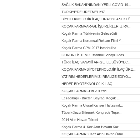
SAĞLIK BAKANI'NINDAN YERLİ COVİD-19...
TÜRKİYE'DE ÜRETMELİYİZ
BİYOTEKNOLOJİK İLAÇ İHRACIYLA SEKTÖ...
KOÇAK FARMA AR-GE İŞBİRLİKLERİ ZİRV...
Koçak Farma Türkiye'nin Geleceğidir
Koçak Farma Kurumsal Reklam Filmi Y...
Koçak Farma CPhI 2017 İstanbul'da
GURUR LİSTEMİZ İstanbul Sanayi Odas...
TÜRK İLAÇ SANAYİİ AR-GE İLE BÜYÜYEC...
KOÇAK FARMA BİYOTEKNOLOJİK İLAÇ ÜRE...
YATIRIM HEDEFLERİMİZİ REALİZE EDİYO...
HEDEF BİYOTEKNOLOJİK İLAÇ
KOÇAK FARMA CPhl 2017'de.
Eczacıbaşı - Baxter, Bayrağı Koçak ...
Koçak Farma Ulusal Kanser Haftasınd...
Tüberkülozu Bitirecek Kongrede Teşe...
2014 Altın Havan Töreni
Koçak Farma 4. Kez Altın Havanı Kaz...
KOÇAK FARMA 3. Kez Altın Havan Ödül...