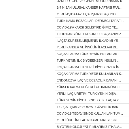
UZM. DR. CEO VE GENEL MÜDÜR HAKAN K...
1-7 NİSAN ULUSAL KANSER HAFTASI FAR...
YERLİ AŞIDA FAZ 1 ÇALIŞMASI BAŞLIYO...
TÜRK KAMU ECZACILARI DERNEĞİ TARAFI...
COVID-19'A KARŞI GELİŞTİRDİĞİMİZ YE...
TJOD’DAN YÖNETİM KURULU BAŞKANIMIZ ...
İLAÇTA KÜRESELLEŞMENİN İLK ADIMI YE...
YERLİ KANSER VE İNSÜLİN İLAÇLARI DI...
KOÇAK FARMA TÜRKİYE'NİN EN PARLAK 1...
TÜRKİYE’NİN İLK BİYOBENZER İNSÜLİN ...
KOÇAK FARMA İLK YERLİ BİYOBENZER İN...
KOÇAK FARMA TÜRKİYE’DE KULLANILAN K...
ENDONEZYA İLAÇ VE ECZACILIK BAKANI ...
YÜKSEK KATMA DEĞERLİ YATIRIMA ÖNCEL...
YERLİ İLAÇ ÜRETİMİ TÜRKİYE'NİN DIŞA...
TÜRKİYE'NİN BİYOTEKNOLOJİK İLAÇTA Y...
T.C. ÇALIŞMA VE SOSYAL GÜVENLİK BAK...
COVİD-19 TEDAVİSİNDE KULLANILAN TÜM...
YERLİ ÜRETİM,İLACIN KAMU MALİYESİNE...
BİYOTEKNOLOJİ YATIRIMLARIMIZ İTHALA...