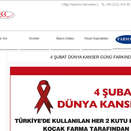
|
Bilgi Toplumu Hizmetleri
|
+90 (212) 410 39
Ar-Ge
Ürünler
Basın Odası
İnsan Kaynakları
4 ŞUBAT DÜNYA KANSER GÜNÜ FARKINDA