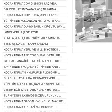
KOÇAK FARMA COVİD-19 İÇİN İLAÇ VE A...
BİR ÇOK İLKE İMZA ATAN KOÇAK FARMA ...
KOÇAK FARMA COVID-19 AŞISININ FAZ 1...
TÜRKİYE'DE KULLANILAN HER 2 KUTU KA...
KOÇAK FARMA DÜNYA SAĞLIK ÖRGÜTÜ (WH...
İKİNCİ YERLİ AŞI GELİYOR
YERLİ AŞILAR ÇERKEZKÖY FABRİKAMIZDA...
YERLİ AŞIDA GERİ SAYIM BAŞLADI
KOÇAK FARMA YERLİ VE MİLLİ BİYOTEKN...
KOÇAK FARMA TSE COVID-19 GÜVENLİ ÜR...
GLOBAL SANAYİCİ DERGİSİ SN.ENDER KO...
SAYIN ENDER KOÇAK'A TÜRKİYE'DE KADI...
KOÇAK FARMA'NIN AVRUPA BİRLİĞİ GMP ...
SÜRDÜRÜLEBİLİR KALKINMA İÇİN YERLİ ...
YÖNETİM KURULU BAŞKANIMIZ SAYIN END...
VEREM EĞİTİMİ ve FARKINDALIK HAFTAS...
TÜRKİYE'NİN İLK BİYOBENZER ÜRÜNÜNÜ ...
KOÇAK FARMA GLOBAL OYUNCU OLMAYI HE...
KOÇAK FARMA 4-7 HAZİRAN BIO2018'DE