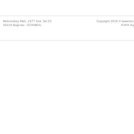
Mahmutbey Mah. 2477 Sok. No:23
Copyright 2016 ©
www.koc
34218 Bağcılar - İSTANBUL
KVKK Ayd