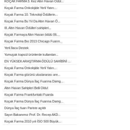
KOÇAK FARMA 3. Kez Altın Havan Ödül...
Koçak Farma Onkolojide Yerli Yatırı...
Koçak Farma 10. Teknoloji Ödüllerin...
Koçak Farma Bu Yıl Da Altın Havan Ö...
III. Altın Havan Ödülleri sahipleri...
Koçak Farmaya Altın Havan ödülü 06....
Koçak Farma Bıo 2013 Chıcago Fuarın...
Yerli İlaca Destek
Yumuşak kapsül ürünlerde kullanılan...
EN YÜKSEK ARAŞTIRMA ÖDÜLÜ SAHİBİNİ ...
Koçak Farma Onkolojide Yerli Yatırı...
Koçak Farma gözünü uluslararası are...
Koçak Farma Dünya İlaç Fuarına Damg...
Altın Havan Sahipleri Belli Oldu!
Koçak Farma Frankfurttaki Fuarda
Koçak Farma Dünya İlaç Fuarına Damg...
Dünya İlaç fuarı Pariste açıldı
Sayın Bakanımız Prof. Dr. Recep AKD...
Koçak Farma 2010 yılı İSO 500 Büyük...