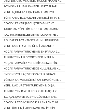
UZM. DR. CEO VE GENEL MÜDÜR HAKAN K...
1-7 NİSAN ULUSAL KANSER HAFTASI FAR...
YERLİ AŞIDA FAZ 1 ÇALIŞMASI BAŞLIYO...
TÜRK KAMU ECZACILARI DERNEĞİ TARAFI...
COVID-19'A KARŞI GELİŞTİRDİĞİMİZ YE...
TJOD’DAN YÖNETİM KURULU BAŞKANIMIZ ...
İLAÇTA KÜRESELLEŞMENİN İLK ADIMI YE...
4 ŞUBAT DÜNYA KANSER GÜNÜ FARKINDAL...
YERLİ KANSER VE İNSÜLİN İLAÇLARI DI...
KOÇAK FARMA TÜRKİYE'NİN EN PARLAK 1...
TÜRKİYE’NİN İLK BİYOBENZER İNSÜLİN ...
KOÇAK FARMA İLK YERLİ BİYOBENZER İN...
KOÇAK FARMA TÜRKİYE’DE KULLANILAN K...
ENDONEZYA İLAÇ VE ECZACILIK BAKANI ...
YÜKSEK KATMA DEĞERLİ YATIRIMA ÖNCEL...
YERLİ İLAÇ ÜRETİMİ TÜRKİYE'NİN DIŞA...
TÜRKİYE'NİN BİYOTEKNOLOJİK İLAÇTA Y...
T.C. ÇALIŞMA VE SOSYAL GÜVENLİK BAK...
COVİD-19 TEDAVİSİNDE KULLANILAN TÜM...
YERLİ ÜRETİM,İLACIN KAMU MALİYESİNE...