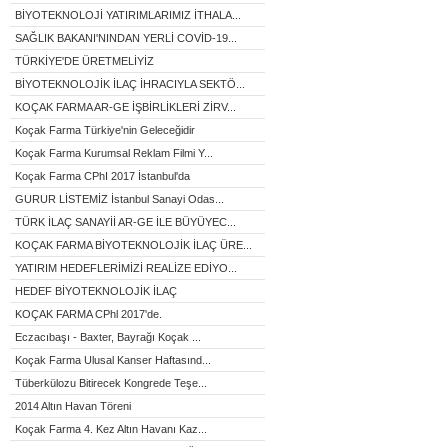
BİYOTEKNOLOJİ YATIRIMLARIMIZ İTHALA...
SAĞLIK BAKANI'NINDAN YERLİ COVİD-19...
TÜRKİYE'DE ÜRETMELİYİZ
BİYOTEKNOLOJİK İLAÇ İHRACIYLA SEKTÖ...
KOÇAK FARMA AR-GE İŞBİRLİKLERİ ZİRV...
Koçak Farma Türkiye'nin Geleceğidir
Koçak Farma Kurumsal Reklam Filmi Y...
Koçak Farma CPhI 2017 İstanbul'da
GURUR LİSTEMİZ İstanbul Sanayi Odas...
TÜRK İLAÇ SANAYİİ AR-GE İLE BÜYÜYEC...
KOÇAK FARMA BİYOTEKNOLOJİK İLAÇ ÜRE...
YATIRIM HEDEFLERİMİZİ REALİZE EDİYO...
HEDEF BİYOTEKNOLOJİK İLAÇ
KOÇAK FARMA CPhl 2017'de.
Eczacıbaşı - Baxter, Bayrağı Koçak ...
Koçak Farma Ulusal Kanser Haftasınd...
Tüberkülozu Bitirecek Kongrede Teşe...
2014 Altın Havan Töreni
Koçak Farma 4. Kez Altın Havanı Kaz...