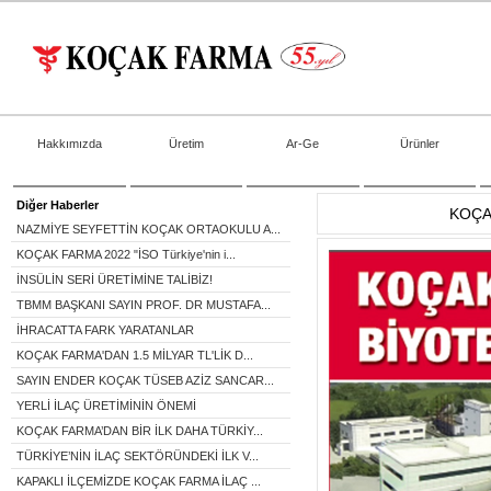
Hakkımızda
Üretim
Ar-Ge
Ürünler
Diğer Haberler
KOÇA
NAZMİYE SEYFETTİN KOÇAK ORTAOKULU A...
KOÇAK FARMA 2022 "İSO Türkiye'nin i...
İNSÜLİN SERİ ÜRETİMİNE TALİBİZ!
TBMM BAŞKANI SAYIN PROF. DR MUSTAFA...
İHRACATTA FARK YARATANLAR
KOÇAK FARMA'DAN 1.5 MİLYAR TL'LİK D...
SAYIN ENDER KOÇAK TÜSEB AZİZ SANCAR...
YERLİ İLAÇ ÜRETİMİNİN ÖNEMİ
KOÇAK FARMA’DAN BİR İLK DAHA TÜRKİY...
TÜRKİYE’NİN İLAÇ SEKTÖRÜNDEKİ İLK V...
KAPAKLI İLÇEMİZDE KOÇAK FARMA İLAÇ ...