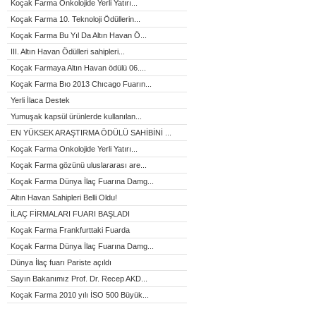
Koçak Farma Onkolojide Yerli Yatırı...
Koçak Farma 10. Teknoloji Ödüllerin...
Koçak Farma Bu Yıl Da Altın Havan Ö...
III. Altın Havan Ödülleri sahipleri...
Koçak Farmaya Altın Havan ödülü 06....
Koçak Farma Bıo 2013 Chıcago Fuarın...
Yerli İlaca Destek
Yumuşak kapsül ürünlerde kullanılan...
EN YÜKSEK ARAŞTIRMA ÖDÜLÜ SAHİBİNİ ...
Koçak Farma Onkolojide Yerli Yatırı...
Koçak Farma gözünü uluslararası are...
Koçak Farma Dünya İlaç Fuarına Damg...
Altın Havan Sahipleri Belli Oldu!
İLAÇ FİRMALARI FUARI BAŞLADI
Koçak Farma Frankfurttaki Fuarda
Koçak Farma Dünya İlaç Fuarına Damg...
Dünya İlaç fuarı Pariste açıldı
Sayın Bakanımız Prof. Dr. Recep AKD...
Koçak Farma 2010 yılı İSO 500 Büyük...