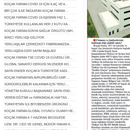
KOÇAK FARMA COVİD-19 İÇİN İLAÇ VE A...
BİR ÇOK İLKE İMZA ATAN KOÇAK FARMA ...
KOÇAK FARMA COVID-19 AŞISININ FAZ 1...
TÜRKİYE'DE KULLANILAN HER 2 KUTU KA...
KOÇAK FARMA DÜNYA SAĞLIK ÖRGÜTÜ (WH...
İKİNCİ YERLİ AŞI GELİYOR
YERLİ AŞILAR ÇERKEZKÖY FABRİKAMIZDA...
YERLİ AŞIDA GERİ SAYIM BAŞLADI
KOÇAK FARMA TSE COVID-19 GÜVENLİ ÜR...
GLOBAL SANAYİCİ DERGİSİ SN.ENDER KO...
SAYIN ENDER KOÇAK'A TÜRKİYE'DE KADI...
KOÇAK FARMA'NIN AVRUPA BİRLİĞİ GMP ...
SÜRDÜRÜLEBİLİR KALKINMA İÇİN YERLİ ...
YÖNETİM KURULU BAŞKANIMIZ SAYIN END...
VEREM EĞİTİMİ ve FARKINDALIK HAFTAS...
TÜRKİYE'NİN İLK BİYOBENZER ÜRÜNÜNÜ ...
KOÇAK FARMA GLOBAL OYUNCU OLMAYI HE...
KOÇAK FARMA 4-7 HAZİRAN BIO2018'DE
UZM. DR. CEO VE GENEL MÜDÜR HAKAN K...