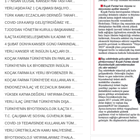
1-7 NİSAN ULUSAL KANSER HAFTASI FAR...
YERLİ AŞIDA FAZ 1 ÇALIŞMASI BAŞLIYO...
TÜRK KAMU ECZACILARI DERNEĞİ TARAFI...
COVID-19'A KARŞI GELİŞTİRDİĞİMİZ YE...
TJOD’DAN YÖNETİM KURULU BAŞKANIMIZ ...
İLAÇTA KÜRESELLEŞMENİN İLK ADIMI YE...
4 ŞUBAT DÜNYA KANSER GÜNÜ FARKINDAL...
YERLİ KANSER VE İNSÜLİN İLAÇLARI DI...
KOÇAK FARMA TÜRKİYE'NİN EN PARLAK 1...
TÜRKİYE’NİN İLK BİYOBENZER İNSÜLİN ...
KOÇAK FARMA İLK YERLİ BİYOBENZER İN...
KOÇAK FARMA TÜRKİYE’DE KULLANILAN K...
ENDONEZYA İLAÇ VE ECZACILIK BAKANI ...
YÜKSEK KATMA DEĞERLİ YATIRIMA ÖNCEL...
YERLİ İLAÇ ÜRETİMİ TÜRKİYE'NİN DIŞA...
TÜRKİYE'NİN BİYOTEKNOLOJİK İLAÇTA Y...
T.C. ÇALIŞMA VE SOSYAL GÜVENLİK BAK...
COVİD-19 TEDAVİSİNDE KULLANILAN TÜM...
YERLİ ÜRETİM,İLACIN KAMU MALİYESİNE...
BİYOTEKNOLOJİ YATIRIMLARIMIZ İTHALA...