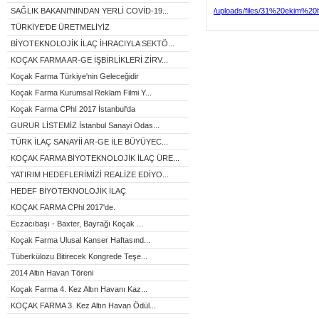
SAĞLIK BAKANI'NINDAN YERLİ COVİD-19...
/uploads/files/31%20ekim%20h
TÜRKİYE'DE ÜRETMELİYİZ
BİYOTEKNOLOJİK İLAÇ İHRACIYLA SEKTÖ...
KOÇAK FARMA AR-GE İŞBİRLİKLERİ ZİRV...
Koçak Farma Türkiye'nin Geleceğidir
Koçak Farma Kurumsal Reklam Filmi Y...
Koçak Farma CPhI 2017 İstanbul'da
GURUR LİSTEMİZ İstanbul Sanayi Odas...
TÜRK İLAÇ SANAYİİ AR-GE İLE BÜYÜYEC...
KOÇAK FARMA BİYOTEKNOLOJİK İLAÇ ÜRE...
YATIRIM HEDEFLERİMİZİ REALİZE EDİYO...
HEDEF BİYOTEKNOLOJİK İLAÇ
KOÇAK FARMA CPhl 2017'de.
Eczacıbaşı - Baxter, Bayrağı Koçak ...
Koçak Farma Ulusal Kanser Haftasınd...
Tüberkülozu Bitirecek Kongrede Teşe...
2014 Altın Havan Töreni
Koçak Farma 4. Kez Altın Havanı Kaz...
KOÇAK FARMA 3. Kez Altın Havan Ödül...