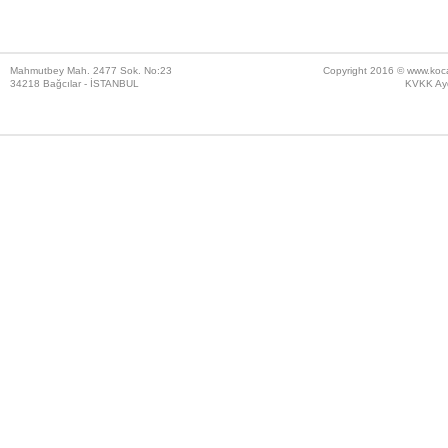
Mahmutbey Mah. 2477 Sok. No:23
Copyright 2016 ©
www.koc
34218 Bağcılar - İSTANBUL
KVKK Ayd