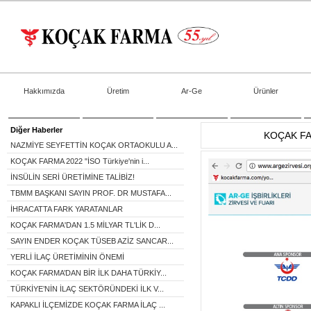
Hakkımızda
Üretim
Ar-Ge
Ürünler
Diğer Haberler
KOÇAK FA
NAZMİYE SEYFETTİN KOÇAK ORTAOKULU A...
KOÇAK FARMA 2022 "İSO Türkiye'nin i...
İNSÜLİN SERİ ÜRETİMİNE TALİBİZ!
TBMM BAŞKANI SAYIN PROF. DR MUSTAFA...
İHRACATTA FARK YARATANLAR
KOÇAK FARMA'DAN 1.5 MİLYAR TL'LİK D...
SAYIN ENDER KOÇAK TÜSEB AZİZ SANCAR...
YERLİ İLAÇ ÜRETİMİNİN ÖNEMİ
KOÇAK FARMA’DAN BİR İLK DAHA TÜRKİY...
TÜRKİYE’NİN İLAÇ SEKTÖRÜNDEKİ İLK V...
KAPAKLI İLÇEMİZDE KOÇAK FARMA İLAÇ ...