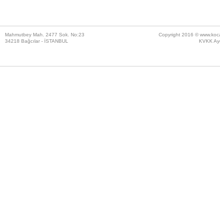
Mahmutbey Mah. 2477 Sok. No:23
Copyright 2016 ©
www.koc
34218 Bağcılar - İSTANBUL
KVKK Ayd