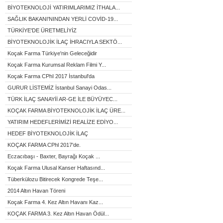
BİYOTEKNOLOJİ YATIRIMLARIMIZ İTHALA...
SAĞLIK BAKANI'NINDAN YERLİ COVİD-19...
TÜRKİYE'DE ÜRETMELİYİZ
BİYOTEKNOLOJİK İLAÇ İHRACIYLA SEKTÖ...
Koçak Farma Türkiye'nin Geleceğidir
Koçak Farma Kurumsal Reklam Filmi Y...
Koçak Farma CPhI 2017 İstanbul'da
GURUR LİSTEMİZ İstanbul Sanayi Odas...
TÜRK İLAÇ SANAYİİ AR-GE İLE BÜYÜYEC...
KOÇAK FARMA BİYOTEKNOLOJİK İLAÇ ÜRE...
YATIRIM HEDEFLERİMİZİ REALİZE EDİYO...
HEDEF BİYOTEKNOLOJİK İLAÇ
KOÇAK FARMA CPhl 2017'de.
Eczacıbaşı - Baxter, Bayrağı Koçak ...
Koçak Farma Ulusal Kanser Haftasınd...
Tüberkülozu Bitirecek Kongrede Teşe...
2014 Altın Havan Töreni
Koçak Farma 4. Kez Altın Havanı Kaz...
KOÇAK FARMA 3. Kez Altın Havan Ödül...