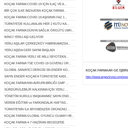
KOÇAK FARMA COVİD-19 İÇİN İLAÇ VE A...
BİR ÇOK İLKE İMZA ATAN KOÇAK FARMA ...
KOÇAK FARMA COVID-19 AŞISININ FAZ 1...
TÜRKİYE'DE KULLANILAN HER 2 KUTU KA...
KOÇAK FARMA DÜNYA SAĞLIK ÖRGÜTÜ (WH...
İKİNCİ YERLİ AŞI GELİYOR
YERLİ AŞILAR ÇERKEZKÖY FABRİKAMIZDA...
YERLİ AŞIDA GERİ SAYIM BAŞLADI
KOÇAK FARMA YERLİ VE MİLLİ BİYOTEKN...
KOÇAK FARMA TSE COVID-19 GÜVENLİ ÜR...
GLOBAL SANAYİCİ DERGİSİ SN.ENDER KO...
KOÇAK FARMA AR-GE İŞBİR
SAYIN ENDER KOÇAK'A TÜRKİYE'DE KADI...
http://www.argezirvesi.org/spo
KOÇAK FARMA'NIN AVRUPA BİRLİĞİ GMP ...
SÜRDÜRÜLEBİLİR KALKINMA İÇİN YERLİ ...
YÖNETİM KURULU BAŞKANIMIZ SAYIN END...
VEREM EĞİTİMİ ve FARKINDALIK HAFTAS...
TÜRKİYE'NİN İLK BİYOBENZER ÜRÜNÜNÜ ...
KOÇAK FARMA GLOBAL OYUNCU OLMAYI HE...
KOÇAK FARMA 4-7 HAZİRAN BIO2018'DE