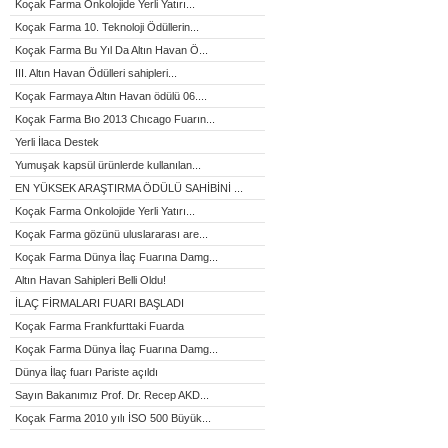
Koçak Farma Onkolojide Yerli Yatırı...
Koçak Farma 10. Teknoloji Ödüllerin...
Koçak Farma Bu Yıl Da Altın Havan Ö...
III. Altın Havan Ödülleri sahipleri...
Koçak Farmaya Altın Havan ödülü 06....
Koçak Farma Bıo 2013 Chıcago Fuarın...
Yerli İlaca Destek
Yumuşak kapsül ürünlerde kullanılan...
EN YÜKSEK ARAŞTIRMA ÖDÜLÜ SAHİBİNİ ...
Koçak Farma Onkolojide Yerli Yatırı...
Koçak Farma gözünü uluslararası are...
Koçak Farma Dünya İlaç Fuarına Damg...
Altın Havan Sahipleri Belli Oldu!
İLAÇ FİRMALARI FUARI BAŞLADI
Koçak Farma Frankfurttaki Fuarda
Koçak Farma Dünya İlaç Fuarına Damg...
Dünya İlaç fuarı Pariste açıldı
Sayın Bakanımız Prof. Dr. Recep AKD...
Koçak Farma 2010 yılı İSO 500 Büyük...