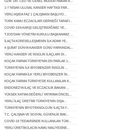
UZM. DR. CEO VE GENEL MÜDÜR HAKAN K...
1-7 NİSAN ULUSAL KANSER HAFTASI FAR...
YERLİ AŞIDA FAZ 1 ÇALIŞMASI BAŞLIYO...
TÜRK KAMU ECZACILARI DERNEĞİ TARAFI...
COVID-19'A KARŞI GELİŞTİRDİĞİMİZ YE...
TJOD’DAN YÖNETİM KURULU BAŞKANIMIZ ...
İLAÇTA KÜRESELLEŞMENİN İLK ADIMI YE...
4 ŞUBAT DÜNYA KANSER GÜNÜ FARKINDAL...
YERLİ KANSER VE İNSÜLİN İLAÇLARI DI...
KOÇAK FARMA TÜRKİYE'NİN EN PARLAK 1...
TÜRKİYE’NİN İLK BİYOBENZER İNSÜLİN ...
KOÇAK FARMA İLK YERLİ BİYOBENZER İN...
KOÇAK FARMA TÜRKİYE’DE KULLANILAN K...
ENDONEZYA İLAÇ VE ECZACILIK BAKANI ...
YÜKSEK KATMA DEĞERLİ YATIRIMA ÖNCEL...
YERLİ İLAÇ ÜRETİMİ TÜRKİYE'NİN DIŞA...
TÜRKİYE'NİN BİYOTEKNOLOJİK İLAÇTA Y...
T.C. ÇALIŞMA VE SOSYAL GÜVENLİK BAK...
COVİD-19 TEDAVİSİNDE KULLANILAN TÜM...
YERLİ ÜRETİM,İLACIN KAMU MALİYESİNE...