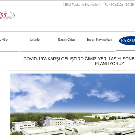
|
Bilgi Toplumu Hizmetleri
|
+90 (212) 410 39
Ar-Ge
Ürünler
Basın Odası
İnsan Kaynakları
COVID-19'A KARŞI GELİŞTİRDİĞİMİZ YERLİ AŞIYI SO
PLANLIYORUZ