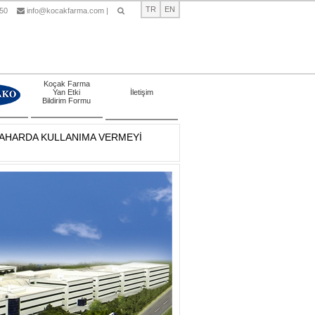
TR
EN
 50
info@kocakfarma.com
|
Ara
Koçak Farma
Yan Etki
İletişim
Bildirim Formu
NBAHARDA KULLANIMA VERMEYİ