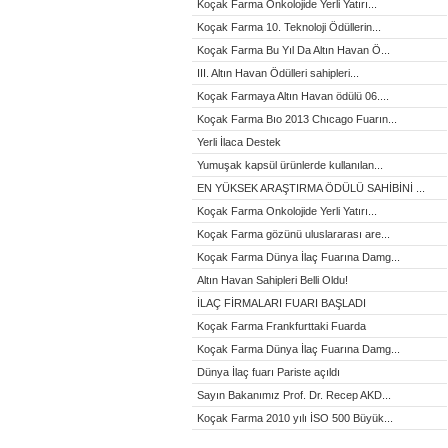
Koçak Farma Onkolojide Yerli Yatırı...
Koçak Farma 10. Teknoloji Ödüllerin...
Koçak Farma Bu Yıl Da Altın Havan Ö...
III. Altın Havan Ödülleri sahipleri...
Koçak Farmaya Altın Havan ödülü 06....
Koçak Farma Bıo 2013 Chıcago Fuarın...
Yerli İlaca Destek
Yumuşak kapsül ürünlerde kullanılan...
EN YÜKSEK ARAŞTIRMA ÖDÜLÜ SAHİBİNİ ...
Koçak Farma Onkolojide Yerli Yatırı...
Koçak Farma gözünü uluslararası are...
Koçak Farma Dünya İlaç Fuarına Damg...
Altın Havan Sahipleri Belli Oldu!
İLAÇ FİRMALARI FUARI BAŞLADI
Koçak Farma Frankfurttaki Fuarda
Koçak Farma Dünya İlaç Fuarına Damg...
Dünya İlaç fuarı Pariste açıldı
Sayın Bakanımız Prof. Dr. Recep AKD...
Koçak Farma 2010 yılı İSO 500 Büyük...