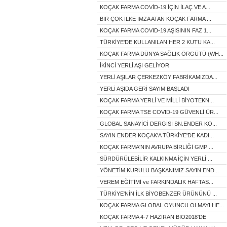
KOÇAK FARMA COVİD-19 İÇİN İLAÇ VE A...
BİR ÇOK İLKE İMZA ATAN KOÇAK FARMA ...
KOÇAK FARMA COVID-19 AŞISININ FAZ 1...
TÜRKİYE'DE KULLANILAN HER 2 KUTU KA...
KOÇAK FARMA DÜNYA SAĞLIK ÖRGÜTÜ (WH...
İKİNCİ YERLİ AŞI GELİYOR
YERLİ AŞILAR ÇERKEZKÖY FABRİKAMIZDA...
YERLİ AŞIDA GERİ SAYIM BAŞLADI
KOÇAK FARMA YERLİ VE MİLLİ BİYOTEKN...
KOÇAK FARMA TSE COVID-19 GÜVENLİ ÜR...
GLOBAL SANAYİCİ DERGİSİ SN.ENDER KO...
SAYIN ENDER KOÇAK'A TÜRKİYE'DE KADI...
KOÇAK FARMA'NIN AVRUPA BİRLİĞİ GMP ...
SÜRDÜRÜLEBİLİR KALKINMA İÇİN YERLİ ...
YÖNETİM KURULU BAŞKANIMIZ SAYIN END...
VEREM EĞİTİMİ ve FARKINDALIK HAFTAS...
TÜRKİYE'NİN İLK BİYOBENZER ÜRÜNÜNÜ ...
KOÇAK FARMA GLOBAL OYUNCU OLMAYI HE...
KOÇAK FARMA 4-7 HAZİRAN BIO2018'DE