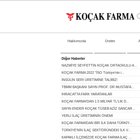
Hakkımızda
Üretim
Diğer Haberler
NAZMİYE SEYFETTİN KOÇAK ORTAOKULU A...
KOÇAK FARMA 2022 "İSO Türkiye'nin i...
İNSÜLİN SERİ ÜRETİMİNE TALİBİZ!
TBMM BAŞKANI SAYIN PROF. DR MUSTAFA...
İHRACATTA FARK YARATANLAR
KOÇAK FARMA'DAN 1.5 MİLYAR TL'LİK D...
SAYIN ENDER KOÇAK TÜSEB AZİZ SANCAR...
YERLİ İLAÇ ÜRETİMİNİN ÖNEMİ
KOÇAK FARMA’DAN BİR İLK DAHA TÜRKİY...
TÜRKİYE’NİN İLAÇ SEKTÖRÜNDEKİ İLK V...
KAPAKLI İLÇEMİZDE KOÇAK FARMA İLAÇ ...