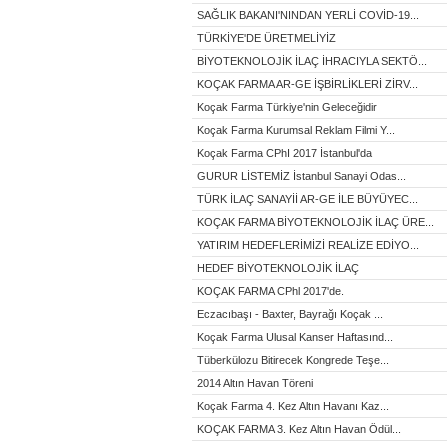
SAĞLIK BAKANI'NINDAN YERLİ COVİD-19...
TÜRKİYE'DE ÜRETMELİYİZ
BİYOTEKNOLOJİK İLAÇ İHRACIYLA SEKTÖ...
KOÇAK FARMA AR-GE İŞBİRLİKLERİ ZİRV...
Koçak Farma Türkiye'nin Geleceğidir
Koçak Farma Kurumsal Reklam Filmi Y...
Koçak Farma CPhI 2017 İstanbul'da
GURUR LİSTEMİZ İstanbul Sanayi Odas...
TÜRK İLAÇ SANAYİİ AR-GE İLE BÜYÜYEC...
KOÇAK FARMA BİYOTEKNOLOJİK İLAÇ ÜRE...
YATIRIM HEDEFLERİMİZİ REALİZE EDİYO...
HEDEF BİYOTEKNOLOJİK İLAÇ
KOÇAK FARMA CPhl 2017'de.
Eczacıbaşı - Baxter, Bayrağı Koçak ...
Koçak Farma Ulusal Kanser Haftasınd...
Tüberkülozu Bitirecek Kongrede Teşe...
2014 Altın Havan Töreni
Koçak Farma 4. Kez Altın Havanı Kaz...
KOÇAK FARMA 3. Kez Altın Havan Ödül...