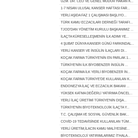
UZM. DR. CEO VE GENEL MÜDÜR HAKAN K...
1-7 NİSAN ULUSAL KANSER HAFTASI FAR...
YERLİ AŞIDA FAZ 1 ÇALIŞMASI BAŞLIYO...
TÜRK KAMU ECZACILARI DERNEĞİ TARAFI...
TJOD’DAN YÖNETİM KURULU BAŞKANIMIZ ...
İLAÇTA KÜRESELLEŞMENİN İLK ADIMI YE...
4 ŞUBAT DÜNYA KANSER GÜNÜ FARKINDAL...
YERLİ KANSER VE İNSÜLİN İLAÇLARI DI...
KOÇAK FARMA TÜRKİYE'NİN EN PARLAK 1...
TÜRKİYE’NİN İLK BİYOBENZER İNSÜLİN ...
KOÇAK FARMA İLK YERLİ BİYOBENZER İN...
KOÇAK FARMA TÜRKİYE’DE KULLANILAN K...
ENDONEZYA İLAÇ VE ECZACILIK BAKANI ...
YÜKSEK KATMA DEĞERLİ YATIRIMA ÖNCEL...
YERLİ İLAÇ ÜRETİMİ TÜRKİYE'NİN DIŞA...
TÜRKİYE'NİN BİYOTEKNOLOJİK İLAÇTA Y...
T.C. ÇALIŞMA VE SOSYAL GÜVENLİK BAK...
COVİD-19 TEDAVİSİNDE KULLANILAN TÜM...
YERLİ ÜRETİM,İLACIN KAMU MALİYESİNE...
BİYOTEKNOLOJİ YATIRIMLARIMIZ İTHALA...