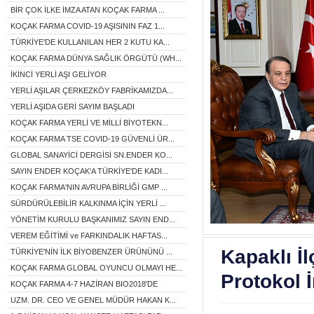
BİR ÇOK İLKE İMZA ATAN KOÇAK FARMA ...
KOÇAK FARMA COVID-19 AŞISININ FAZ 1...
TÜRKİYE'DE KULLANILAN HER 2 KUTU KA...
KOÇAK FARMA DÜNYA SAĞLIK ÖRGÜTÜ (WH...
İKİNCİ YERLİ AŞI GELİYOR
YERLİ AŞILAR ÇERKEZKÖY FABRİKAMIZDA...
YERLİ AŞIDA GERİ SAYIM BAŞLADI
KOÇAK FARMA YERLİ VE MİLLİ BİYOTEKN...
KOÇAK FARMA TSE COVID-19 GÜVENLİ ÜR...
GLOBAL SANAYİCİ DERGİSİ SN.ENDER KO...
SAYIN ENDER KOÇAK'A TÜRKİYE'DE KADI...
KOÇAK FARMA'NIN AVRUPA BİRLİĞİ GMP ...
SÜRDÜRÜLEBİLİR KALKINMA İÇİN YERLİ ...
YÖNETİM KURULU BAŞKANIMIZ SAYIN END...
VEREM EĞİTİMİ ve FARKINDALIK HAFTAS...
Kapaklı İl
TÜRKİYE'NİN İLK BİYOBENZER ÜRÜNÜNÜ ...
KOÇAK FARMA GLOBAL OYUNCU OLMAYI HE...
Protokol 
KOÇAK FARMA 4-7 HAZİRAN BIO2018'DE
UZM. DR. CEO VE GENEL MÜDÜR HAKAN K...