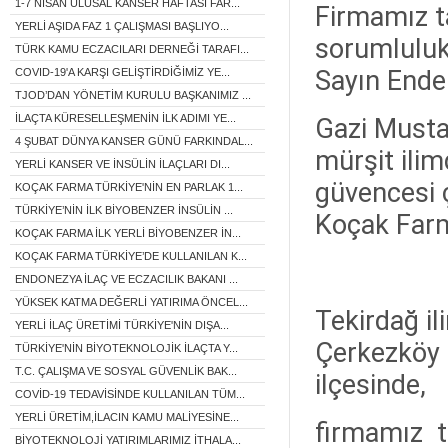
1-7 NİSAN ULUSAL KANSER HAFTASI FAR...
Firmamız t
YERLİ AŞIDA FAZ 1 ÇALIŞMASI BAŞLIYO...
sorumluluk
TÜRK KAMU ECZACILARI DERNEĞİ TARAFI...
Sayın Ender
COVID-19'A KARŞI GELİŞTİRDİĞİMİZ YE...
TJOD’DAN YÖNETİM KURULU BAŞKANIMIZ ...
İLAÇTA KÜRESELLEŞMENİN İLK ADIMI YE...
Gazi Musta
4 ŞUBAT DÜNYA KANSER GÜNÜ FARKINDAL...
mürşit ili
YERLİ KANSER VE İNSÜLİN İLAÇLARI DI...
güvencesi 
KOÇAK FARMA TÜRKİYE'NİN EN PARLAK 1...
TÜRKİYE’NİN İLK BİYOBENZER İNSÜLİN ...
Koçak Farm
KOÇAK FARMA İLK YERLİ BİYOBENZER İN...
KOÇAK FARMA TÜRKİYE’DE KULLANILAN K...
ENDONEZYA İLAÇ VE ECZACILIK BAKANI ...
YÜKSEK KATMA DEĞERLİ YATIRIMA ÖNCEL...
Tekirdağ il
YERLİ İLAÇ ÜRETİMİ TÜRKİYE'NİN DIŞA...
Çerkezköy ü
TÜRKİYE'NİN BİYOTEKNOLOJİK İLAÇTA Y...
T.C. ÇALIŞMA VE SOSYAL GÜVENLİK BAK...
ilçesinde,
COVİD-19 TEDAVİSİNDE KULLANILAN TÜM...
YERLİ ÜRETİM,İLACIN KAMU MALİYESİNE...
firmamız ta
BİYOTEKNOLOJİ YATIRIMLARIMIZ İTHALA...