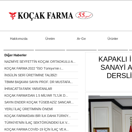
Hakkımızda
Üretim
Ar-Ge
Ürünler
Diğer Haberler
KAPAKLI 
NAZMİYE SEYFETTİN KOÇAK ORTAOKULU A...
SANAYİ 
KOÇAK FARMA 2022 "İSO Türkiye'nin i...
DERSLİ
İNSÜLİN SERİ ÜRETİMİNE TALİBİZ!
TBMM BAŞKANI SAYIN PROF. DR MUSTAFA...
İHRACATTA FARK YARATANLAR
KOÇAK FARMA'DAN 1.5 MİLYAR TL'LİK D...
SAYIN ENDER KOÇAK TÜSEB AZİZ SANCAR...
YERLİ İLAÇ ÜRETİMİNİN ÖNEMİ
KOÇAK FARMA’DAN BİR İLK DAHA TÜRKİY...
TÜRKİYE’NİN İLAÇ SEKTÖRÜNDEKİ İLK V...
KOÇAK FARMA COVİD-19 İÇİN İLAÇ VE A...