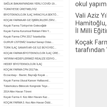
okul yapımı
SAĞLIK BAKANI'NINDAN YERLİ COVİD-19...
TÜRKİYE'DE ÜRETMELİYİZ
Vali Aziz 
BİYOTEKNOLOJİK İLAÇ İHRACIYLA SEKTÖ...
KOÇAK FARMA AR-GE İŞBİRLİKLERİ ZİRV...
Hamitoğlu,
Koçak Farma Türkiye'nin Geleceğidir
İl Milli Eğ
Koçak Farma Kurumsal Reklam Filmi Y...
Koçak Farma CPhI 2017 İstanbul'da
Koçak Farm
GURUR LİSTEMİZ İstanbul Sanayi Odas...
TÜRK İLAÇ SANAYİİ AR-GE İLE BÜYÜYEC...
tarafından
KOÇAK FARMA BİYOTEKNOLOJİK İLAÇ ÜRE...
YATIRIM HEDEFLERİMİZİ REALİZE EDİYO...
HEDEF BİYOTEKNOLOJİK İLAÇ
KOÇAK FARMA CPhl 2017'de.
Eczacıbaşı - Baxter, Bayrağı Koçak ...
Koçak Farma Ulusal Kanser Haftasınd...
Tüberkülozu Bitirecek Kongrede Teşe...
2014 Altın Havan Töreni
Koçak Farma 4. Kez Altın Havanı Kaz...
KOÇAK FARMA 3. Kez Altın Havan Ödül...