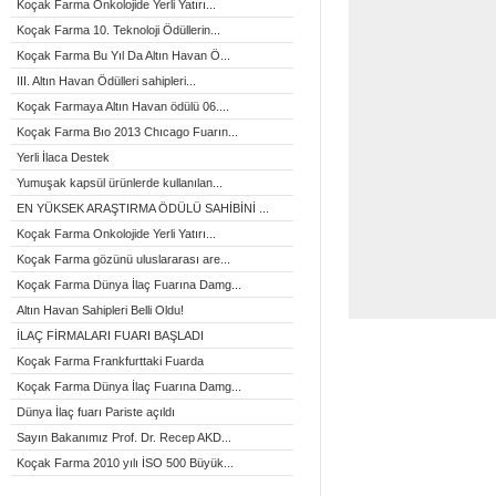
Koçak Farma Onkolojide Yerli Yatırı...
Koçak Farma 10. Teknoloji Ödüllerin...
Koçak Farma Bu Yıl Da Altın Havan Ö...
III. Altın Havan Ödülleri sahipleri...
Koçak Farmaya Altın Havan ödülü 06....
Koçak Farma Bıo 2013 Chıcago Fuarın...
Yerli İlaca Destek
Yumuşak kapsül ürünlerde kullanılan...
EN YÜKSEK ARAŞTIRMA ÖDÜLÜ SAHİBİNİ ...
Koçak Farma Onkolojide Yerli Yatırı...
Koçak Farma gözünü uluslararası are...
Koçak Farma Dünya İlaç Fuarına Damg...
Altın Havan Sahipleri Belli Oldu!
İLAÇ FİRMALARI FUARI BAŞLADI
Koçak Farma Frankfurttaki Fuarda
Koçak Farma Dünya İlaç Fuarına Damg...
Dünya İlaç fuarı Pariste açıldı
Sayın Bakanımız Prof. Dr. Recep AKD...
Koçak Farma 2010 yılı İSO 500 Büyük...