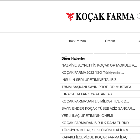
Hakkımızda
Üretim
Diğer Haberler
NAZMİYE SEYFETTİN KOÇAK ORTAOKULU A...
KOÇAK FARMA 2022 "İSO Türkiye'nin i...
İNSÜLİN SERİ ÜRETİMİNE TALİBİZ!
TBMM BAŞKANI SAYIN PROF. DR MUSTAFA...
İHRACATTA FARK YARATANLAR
KOÇAK FARMA'DAN 1.5 MİLYAR TL'LİK D...
SAYIN ENDER KOÇAK TÜSEB AZİZ SANCAR...
YERLİ İLAÇ ÜRETİMİNİN ÖNEMİ
KOÇAK FARMA’DAN BİR İLK DAHA TÜRKİY...
TÜRKİYE’NİN İLAÇ SEKTÖRÜNDEKİ İLK V...
KAPAKLI İLÇEMİZDE KOÇAK FARMA İLAÇ ...