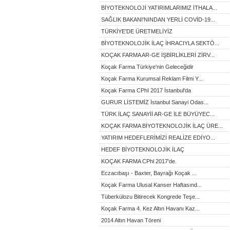
BİYOTEKNOLOJİ YATIRIMLARIMIZ İTHALA...
SAĞLIK BAKANI'NINDAN YERLİ COVİD-19...
TÜRKİYE'DE ÜRETMELİYİZ
BİYOTEKNOLOJİK İLAÇ İHRACIYLA SEKTÖ...
KOÇAK FARMA AR-GE İŞBİRLİKLERİ ZİRV...
Koçak Farma Türkiye'nin Geleceğidir
Koçak Farma Kurumsal Reklam Filmi Y...
Koçak Farma CPhI 2017 İstanbul'da
GURUR LİSTEMİZ İstanbul Sanayi Odas...
TÜRK İLAÇ SANAYİİ AR-GE İLE BÜYÜYEC...
KOÇAK FARMA BİYOTEKNOLOJİK İLAÇ ÜRE...
YATIRIM HEDEFLERİMİZİ REALİZE EDİYO...
HEDEF BİYOTEKNOLOJİK İLAÇ
KOÇAK FARMA CPhl 2017'de.
Eczacıbaşı - Baxter, Bayrağı Koçak ...
Koçak Farma Ulusal Kanser Haftasınd...
Tüberkülozu Bitirecek Kongrede Teşe...
Koçak Farma 4. Kez Altın Havanı Kaz...
2014 Altın Havan Töreni