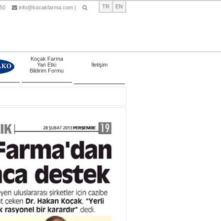
TR
EN
 50
info@kocakfarma.com
|
Ara
Koçak Farma
Yan Etki
İletişim
Bildirim Formu