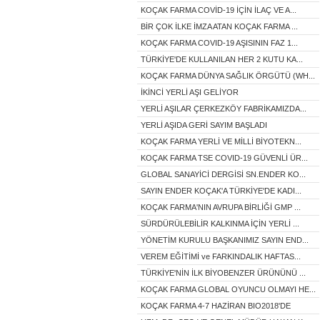
KOÇAK FARMA COVİD-19 İÇİN İLAÇ VE A...
BİR ÇOK İLKE İMZA ATAN KOÇAK FARMA ...
KOÇAK FARMA COVID-19 AŞISININ FAZ 1...
TÜRKİYE'DE KULLANILAN HER 2 KUTU KA...
KOÇAK FARMA DÜNYA SAĞLIK ÖRGÜTÜ (WH...
İKİNCİ YERLİ AŞI GELİYOR
YERLİ AŞILAR ÇERKEZKÖY FABRİKAMIZDA...
YERLİ AŞIDA GERİ SAYIM BAŞLADI
KOÇAK FARMA YERLİ VE MİLLİ BİYOTEKN...
KOÇAK FARMA TSE COVID-19 GÜVENLİ ÜR...
GLOBAL SANAYİCİ DERGİSİ SN.ENDER KO...
SAYIN ENDER KOÇAK'A TÜRKİYE'DE KADI...
KOÇAK FARMA'NIN AVRUPA BİRLİĞİ GMP ...
SÜRDÜRÜLEBİLİR KALKINMA İÇİN YERLİ ...
YÖNETİM KURULU BAŞKANIMIZ SAYIN END...
VEREM EĞİTİMİ ve FARKINDALIK HAFTAS...
TÜRKİYE'NİN İLK BİYOBENZER ÜRÜNÜNÜ ...
KOÇAK FARMA GLOBAL OYUNCU OLMAYI HE...
KOÇAK FARMA 4-7 HAZİRAN BIO2018'DE