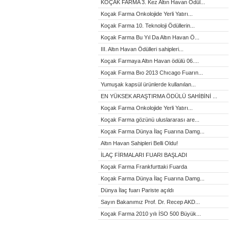
KOÇAK FARMA 3. Kez Altın Havan Ödül...
Koçak Farma Onkolojide Yerli Yatırı...
Koçak Farma 10. Teknoloji Ödüllerin...
Koçak Farma Bu Yıl Da Altın Havan Ö...
III. Altın Havan Ödülleri sahipleri...
Koçak Farmaya Altın Havan ödülü 06....
Koçak Farma Bıo 2013 Chıcago Fuarın...
Yumuşak kapsül ürünlerde kullanılan...
EN YÜKSEK ARAŞTIRMA ÖDÜLÜ SAHİBİNİ ...
Koçak Farma Onkolojide Yerli Yatırı...
Koçak Farma gözünü uluslararası are...
Koçak Farma Dünya İlaç Fuarına Damg...
Altın Havan Sahipleri Belli Oldu!
İLAÇ FİRMALARI FUARI BAŞLADI
Koçak Farma Frankfurttaki Fuarda
Koçak Farma Dünya İlaç Fuarına Damg...
Dünya İlaç fuarı Pariste açıldı
Sayın Bakanımız Prof. Dr. Recep AKD...
Koçak Farma 2010 yılı İSO 500 Büyük...