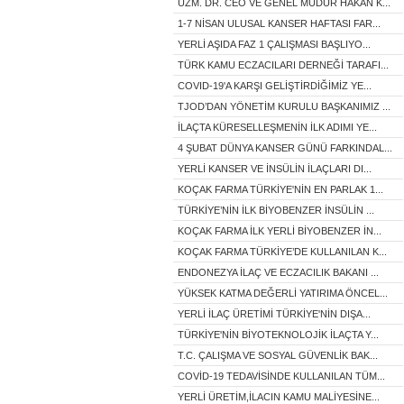
UZM. DR. CEO VE GENEL MÜDÜR HAKAN K...
1-7 NİSAN ULUSAL KANSER HAFTASI FAR...
YERLİ AŞIDA FAZ 1 ÇALIŞMASI BAŞLIYO...
TÜRK KAMU ECZACILARI DERNEĞİ TARAFI...
COVID-19'A KARŞI GELİŞTİRDİĞİMİZ YE...
TJOD’DAN YÖNETİM KURULU BAŞKANIMIZ ...
İLAÇTA KÜRESELLEŞMENİN İLK ADIMI YE...
4 ŞUBAT DÜNYA KANSER GÜNÜ FARKINDAL...
YERLİ KANSER VE İNSÜLİN İLAÇLARI DI...
KOÇAK FARMA TÜRKİYE'NİN EN PARLAK 1...
TÜRKİYE’NİN İLK BİYOBENZER İNSÜLİN ...
KOÇAK FARMA İLK YERLİ BİYOBENZER İN...
KOÇAK FARMA TÜRKİYE’DE KULLANILAN K...
ENDONEZYA İLAÇ VE ECZACILIK BAKANI ...
YÜKSEK KATMA DEĞERLİ YATIRIMA ÖNCEL...
YERLİ İLAÇ ÜRETİMİ TÜRKİYE'NİN DIŞA...
TÜRKİYE'NİN BİYOTEKNOLOJİK İLAÇTA Y...
T.C. ÇALIŞMA VE SOSYAL GÜVENLİK BAK...
COVİD-19 TEDAVİSİNDE KULLANILAN TÜM...
YERLİ ÜRETİM,İLACIN KAMU MALİYESİNE...