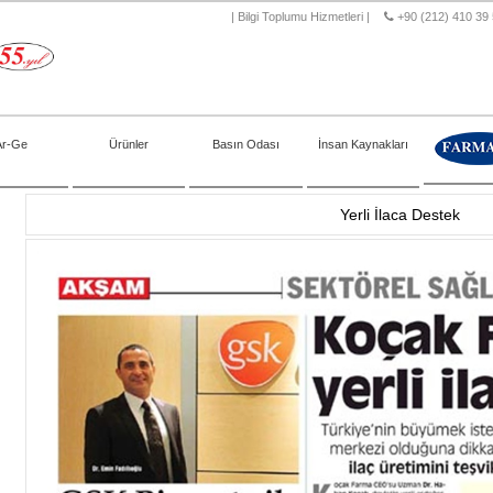
|
Bilgi Toplumu Hizmetleri
|
+90 (212) 410 39
Ar-Ge
Ürünler
Basın Odası
İnsan Kaynakları
Yerli İlaca Destek