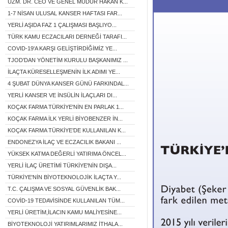
UZM. DR. CEO VE GENEL MÜDÜR HAKAN K...
1-7 NİSAN ULUSAL KANSER HAFTASI FAR...
YERLİ AŞIDA FAZ 1 ÇALIŞMASI BAŞLIYO...
TÜRK KAMU ECZACILARI DERNEĞİ TARAFI...
COVID-19'A KARŞI GELİŞTİRDİĞİMİZ YE...
TJOD’DAN YÖNETİM KURULU BAŞKANIMIZ ...
İLAÇTA KÜRESELLEŞMENİN İLK ADIMI YE...
4 ŞUBAT DÜNYA KANSER GÜNÜ FARKINDAL...
YERLİ KANSER VE İNSÜLİN İLAÇLARI DI...
KOÇAK FARMA TÜRKİYE'NİN EN PARLAK 1...
KOÇAK FARMA İLK YERLİ BİYOBENZER İN...
KOÇAK FARMA TÜRKİYE’DE KULLANILAN K...
ENDONEZYA İLAÇ VE ECZACILIK BAKANI ...
YÜKSEK KATMA DEĞERLİ YATIRIMA ÖNCEL...
YERLİ İLAÇ ÜRETİMİ TÜRKİYE'NİN DIŞA...
TÜRKİYE'NİN BİYOTEKNOLOJİK İLAÇTA Y...
T.C. ÇALIŞMA VE SOSYAL GÜVENLİK BAK...
COVİD-19 TEDAVİSİNDE KULLANILAN TÜM...
YERLİ ÜRETİM,İLACIN KAMU MALİYESİNE...
BİYOTEKNOLOJİ YATIRIMLARIMIZ İTHALA...