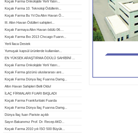
Koçak Farma Onkolojide Yerli Yatırı...
Koçak Farma 10. Teknoloji Ödüllerin...
Koçak Farma Bu Yıl Da Altın Havan Ö...
III. Altın Havan Ödülleri sahipleri...
Koçak Farmaya Altın Havan ödülü 06....
Koçak Farma Bıo 2013 Chıcago Fuarın...
Yerli İlaca Destek
Yumuşak kapsül ürünlerde kullanılan...
EN YÜKSEK ARAŞTIRMA ÖDÜLÜ SAHİBİNİ ...
Koçak Farma Onkolojide Yerli Yatırı...
Koçak Farma gözünü uluslararası are...
Koçak Farma Dünya İlaç Fuarına Damg...
Altın Havan Sahipleri Belli Oldu!
İLAÇ FİRMALARI FUARI BAŞLADI
Koçak Farma Frankfurttaki Fuarda
Koçak Farma Dünya İlaç Fuarına Damg...
Dünya İlaç fuarı Pariste açıldı
Sayın Bakanımız Prof. Dr. Recep AKD...
Koçak Farma 2010 yılı İSO 500 Büyük...