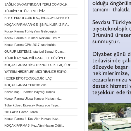
SAĞLIK BAKANI'NINDAN YERLİ COVİD-19...
TÜRKİYE'DE ÜRETMELİYİZ
BİYOTEKNOLOJİK İLAÇ İHRACIYLA SEKTÖ...
KOÇAK FARMA AR-GE İŞBİRLİKLERİ ZİRV...
Koçak Farma Türkiye'nin Geleceğidir
Koçak Farma Kurumsal Reklam Filmi Y...
Koçak Farma CPhI 2017 İstanbul'da
GURUR LİSTEMİZ İstanbul Sanayi Odas...
TÜRK İLAÇ SANAYİİ AR-GE İLE BÜYÜYEC...
KOÇAK FARMA BİYOTEKNOLOJİK İLAÇ ÜRE...
YATIRIM HEDEFLERİMİZİ REALİZE EDİYO...
HEDEF BİYOTEKNOLOJİK İLAÇ
KOÇAK FARMA CPhl 2017'de.
Eczacıbaşı - Baxter, Bayrağı Koçak ...
Koçak Farma Ulusal Kanser Haftasınd...
Tüberkülozu Bitirecek Kongrede Teşe...
2014 Altın Havan Töreni
Koçak Farma 4. Kez Altın Havanı Kaz...
KOÇAK FARMA 3. Kez Altın Havan Ödül...