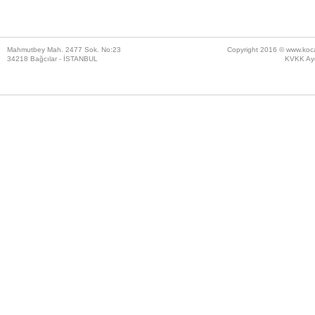
Mahmutbey Mah. 2477 Sok. No:23
Copyright 2016 ©
www.koc
34218 Bağcılar - İSTANBUL
KVKK Ayd