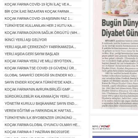
KOÇAK FARMA COVİD-19 İÇİN İLAÇ VE A...
BİR ÇOK İLKE İMZA ATAN KOÇAK FARMA ...
KOÇAK FARMA COVID-19 AŞISININ FAZ 1...
TÜRKİYE'DE KULLANILAN HER 2 KUTU KA...
KOÇAK FARMA DÜNYA SAĞLIK ÖRGÜTÜ (WH...
İKİNCİ YERLİ AŞI GELİYOR
YERLİ AŞILAR ÇERKEZKÖY FABRİKAMIZDA...
YERLİ AŞIDA GERİ SAYIM BAŞLADI
KOÇAK FARMA YERLİ VE MİLLİ BİYOTEKN...
KOÇAK FARMA TSE COVID-19 GÜVENLİ ÜR...
GLOBAL SANAYİCİ DERGİSİ SN.ENDER KO...
SAYIN ENDER KOÇAK'A TÜRKİYE'DE KADI...
KOÇAK FARMA'NIN AVRUPA BİRLİĞİ GMP ...
SÜRDÜRÜLEBİLİR KALKINMA İÇİN YERLİ ...
YÖNETİM KURULU BAŞKANIMIZ SAYIN END...
VEREM EĞİTİMİ ve FARKINDALIK HAFTAS...
TÜRKİYE'NİN İLK BİYOBENZER ÜRÜNÜNÜ ...
KOÇAK FARMA GLOBAL OYUNCU OLMAYI HE...
KOÇAK FARMA 4-7 HAZİRAN BIO2018'DE