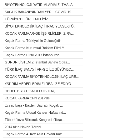
BİYOTEKNOLOJİ YATIRIMLARIMIZ İTHALA...
SAĞLIK BAKANI'NINDAN YERLİ COVİD-19...
TÜRKİYE'DE ÜRETMELİYİZ
BİYOTEKNOLOJİK İLAÇ İHRACIYLA SEKTÖ...
KOÇAK FARMA AR-GE İŞBİRLİKLERİ ZİRV...
Koçak Farma Türkiye'nin Geleceğidir
Koçak Farma Kurumsal Reklam Filmi Y...
Koçak Farma CPhI 2017 İstanbul'da
GURUR LİSTEMİZ İstanbul Sanayi Odas...
TÜRK İLAÇ SANAYİİ AR-GE İLE BÜYÜYEC...
KOÇAK FARMA BİYOTEKNOLOJİK İLAÇ ÜRE...
YATIRIM HEDEFLERİMİZİ REALİZE EDİYO...
HEDEF BİYOTEKNOLOJİK İLAÇ
KOÇAK FARMA CPhl 2017'de.
Eczacıbaşı - Baxter, Bayrağı Koçak ...
Koçak Farma Ulusal Kanser Haftasınd...
Tüberkülozu Bitirecek Kongrede Teşe...
2014 Altın Havan Töreni
Koçak Farma 4. Kez Altın Havanı Kaz...