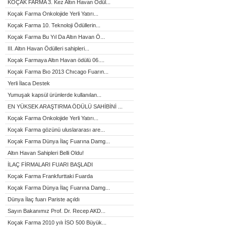
KOÇAK FARMA 3. Kez Altın Havan Ödül...
Koçak Farma Onkolojide Yerli Yatırı...
Koçak Farma 10. Teknoloji Ödüllerin...
Koçak Farma Bu Yıl Da Altın Havan Ö...
III. Altın Havan Ödülleri sahipleri...
Koçak Farmaya Altın Havan ödülü 06....
Koçak Farma Bıo 2013 Chıcago Fuarın...
Yerli İlaca Destek
Yumuşak kapsül ürünlerde kullanılan...
EN YÜKSEK ARAŞTIRMA ÖDÜLÜ SAHİBİNİ ...
Koçak Farma Onkolojide Yerli Yatırı...
Koçak Farma gözünü uluslararası are...
Koçak Farma Dünya İlaç Fuarına Damg...
Altın Havan Sahipleri Belli Oldu!
İLAÇ FİRMALARI FUARI BAŞLADI
Koçak Farma Frankfurttaki Fuarda
Koçak Farma Dünya İlaç Fuarına Damg...
Dünya İlaç fuarı Pariste açıldı
Sayın Bakanımız Prof. Dr. Recep AKD...
Koçak Farma 2010 yılı İSO 500 Büyük...