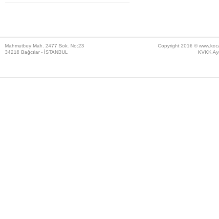
Mahmutbey Mah. 2477 Sok. No:23
Copyright 2016 ©
www.koc
34218 Bağcılar - İSTANBUL
KVKK Ayd