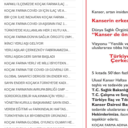
KAPAKLI İLÇEMİZDE KOÇAK FARMA İLAÇ ...
KOÇAK FARMA COVİD-19 İÇİN İLAÇ VE A...
BİR ÇOK İLKE İMZA ATAN KOÇAK FARMA ...
KOÇAK FARMA COVID-19 AŞISININ FAZ 1...
TÜRKİYE'DE KULLANILAN HER 2 KUTU KA...
KOÇAK FARMA DÜNYA SAĞLIK ÖRGÜTÜ (WH...
İKİNCİ YERLİ AŞI GELİYOR
YERLİ AŞILAR ÇERKEZKÖY FABRİKAMIZDA...
YERLİ AŞIDA GERİ SAYIM BAŞLADI
KOÇAK FARMA YERLİ VE MİLLİ BİYOTEKN...
KOÇAK FARMA TSE COVID-19 GÜVENLİ ÜR...
GLOBAL SANAYİCİ DERGİSİ SN.ENDER KO...
SAYIN ENDER KOÇAK'A TÜRKİYE'DE KADI...
KOÇAK FARMA'NIN AVRUPA BİRLİĞİ GMP ...
SÜRDÜRÜLEBİLİR KALKINMA İÇİN YERLİ ...
YÖNETİM KURULU BAŞKANIMIZ SAYIN END...
VEREM EĞİTİMİ ve FARKINDALIK HAFTAS...
TÜRKİYE'NİN İLK BİYOBENZER ÜRÜNÜNÜ ...
KOÇAK FARMA GLOBAL OYUNCU OLMAYI HE...