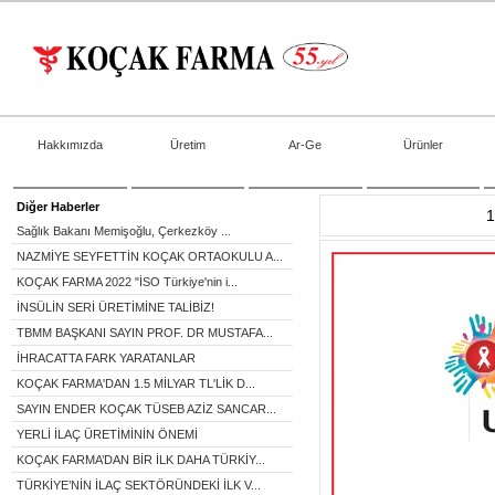
Hakkımızda
Üretim
Ar-Ge
Ürünler
Diğer Haberler
1
Sağlık Bakanı Memişoğlu, Çerkezköy ...
NAZMİYE SEYFETTİN KOÇAK ORTAOKULU A...
KOÇAK FARMA 2022 "İSO Türkiye'nin i...
İNSÜLİN SERİ ÜRETİMİNE TALİBİZ!
TBMM BAŞKANI SAYIN PROF. DR MUSTAFA...
İHRACATTA FARK YARATANLAR
KOÇAK FARMA'DAN 1.5 MİLYAR TL'LİK D...
SAYIN ENDER KOÇAK TÜSEB AZİZ SANCAR...
YERLİ İLAÇ ÜRETİMİNİN ÖNEMİ
KOÇAK FARMA’DAN BİR İLK DAHA TÜRKİY...
TÜRKİYE’NİN İLAÇ SEKTÖRÜNDEKİ İLK V...