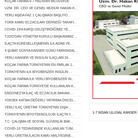
KOÇAK FARMA 4-7 HAZİRAN BIO2018'DE
UZM. DR. CEO VE GENEL MÜDÜR HAKAN K...
YERLİ AŞIDA FAZ 1 ÇALIŞMASI BAŞLIYO...
TÜRK KAMU ECZACILARI DERNEĞİ TARAFI...
COVID-19'A KARŞI GELİŞTİRDİĞİMİZ YE...
TJOD’DAN YÖNETİM KURULU BAŞKANIMIZ ...
İLAÇTA KÜRESELLEŞMENİN İLK ADIMI YE...
4 ŞUBAT DÜNYA KANSER GÜNÜ FARKINDAL...
YERLİ KANSER VE İNSÜLİN İLAÇLARI DI...
KOÇAK FARMA TÜRKİYE'NİN EN PARLAK 1...
TÜRKİYE’NİN İLK BİYOBENZER İNSÜLİN ...
KOÇAK FARMA İLK YERLİ BİYOBENZER İN...
KOÇAK FARMA TÜRKİYE’DE KULLANILAN K...
ENDONEZYA İLAÇ VE ECZACILIK BAKANI ...
YÜKSEK KATMA DEĞERLİ YATIRIMA ÖNCEL...
YERLİ İLAÇ ÜRETİMİ TÜRKİYE'NİN DIŞA...
1-7 NİSAN ULUSAL KANSER 
TÜRKİYE'NİN BİYOTEKNOLOJİK İLAÇTA Y...
T.C. ÇALIŞMA VE SOSYAL GÜVENLİK BAK...
COVİD-19 TEDAVİSİNDE KULLANILAN TÜM...
YERLİ ÜRETİM,İLACIN KAMU MALİYESİNE...