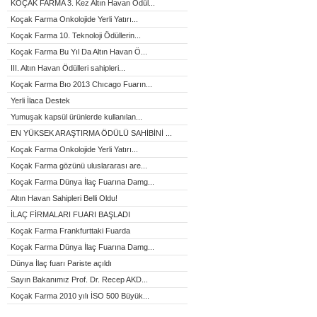
KOÇAK FARMA 3. Kez Altın Havan Ödül...
Koçak Farma Onkolojide Yerli Yatırı...
Koçak Farma 10. Teknoloji Ödüllerin...
Koçak Farma Bu Yıl Da Altın Havan Ö...
III. Altın Havan Ödülleri sahipleri...
Koçak Farma Bıo 2013 Chıcago Fuarın...
Yerli İlaca Destek
Yumuşak kapsül ürünlerde kullanılan...
EN YÜKSEK ARAŞTIRMA ÖDÜLÜ SAHİBİNİ ...
Koçak Farma Onkolojide Yerli Yatırı...
Koçak Farma gözünü uluslararası are...
Koçak Farma Dünya İlaç Fuarına Damg...
Altın Havan Sahipleri Belli Oldu!
İLAÇ FİRMALARI FUARI BAŞLADI
Koçak Farma Frankfurttaki Fuarda
Koçak Farma Dünya İlaç Fuarına Damg...
Dünya İlaç fuarı Pariste açıldı
Sayın Bakanımız Prof. Dr. Recep AKD...
Koçak Farma 2010 yılı İSO 500 Büyük...