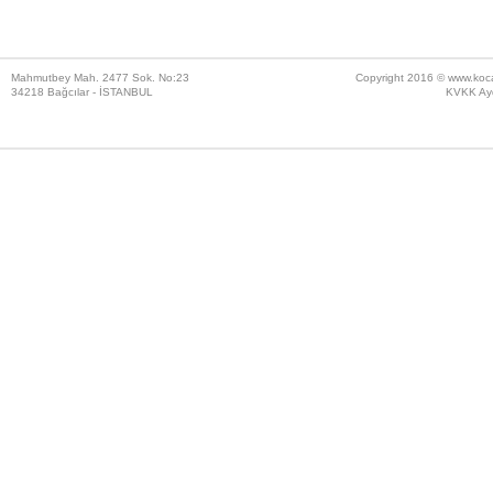
Mahmutbey Mah. 2477 Sok. No:23
Copyright 2016 ©
www.koc
34218 Bağcılar - İSTANBUL
KVKK Ayd