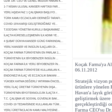
UZM. DR. CEO VE GENEL MÜDÜR HAKAN K...
1-7 NİSAN ULUSAL KANSER HAFTASI FAR...
YERLİ AŞIDA FAZ 1 ÇALIŞMASI BAŞLIYO...
TÜRK KAMU ECZACILARI DERNEĞİ TARAFI...
COVID-19'A KARŞI GELİŞTİRDİĞİMİZ YE...
TJOD’DAN YÖNETİM KURULU BAŞKANIMIZ ...
İLAÇTA KÜRESELLEŞMENİN İLK ADIMI YE...
4 ŞUBAT DÜNYA KANSER GÜNÜ FARKINDAL...
YERLİ KANSER VE İNSÜLİN İLAÇLARI DI...
KOÇAK FARMA TÜRKİYE'NİN EN PARLAK 1...
TÜRKİYE’NİN İLK BİYOBENZER İNSÜLİN ...
Koçak Farma'ya Al
KOÇAK FARMA İLK YERLİ BİYOBENZER İN...
06.11.2012
KOÇAK FARMA TÜRKİYE’DE KULLANILAN K...
ENDONEZYA İLAÇ VE ECZACILIK BAKANI ...
Stratejik vizyon p
YÜKSEK KATMA DEĞERLİ YATIRIMA ÖNCEL...
ürünlere yönelen 
YERLİ İLAÇ ÜRETİMİ TÜRKİYE'NİN DIŞA...
Havan'a layık görü
TÜRKİYE'NİN BİYOTEKNOLOJİK İLAÇTA Y...
geliştirmek üzere
T.C. ÇALIŞMA VE SOSYAL GÜVENLİK BAK...
gerçekleştirdiği o
COVİD-19 TEDAVİSİNDE KULLANILAN TÜM...
Farma CEO'su Dr. 
YERLİ ÜRETİM,İLACIN KAMU MALİYESİNE...