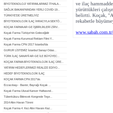
ve ilaç hammaddel
BİYOTEKNOLOJİ YATIRIMLARIMIZ İTHALA...
yürüttükleri çalış
SAĞLIK BAKANI'NINDAN YERLİ COVİD-19...
belirtti. Koçak, "
TÜRKİYE'DE ÜRETMELİYİZ
rekabetle büyümey
BİYOTEKNOLOJİK İLAÇ İHRACIYLA SEKTÖ...
KOÇAK FARMA AR-GE İŞBİRLİKLERİ ZİRV...
www.sabah.com.tr/
Koçak Farma Türkiye'nin Geleceğidir
Koçak Farma Kurumsal Reklam Filmi Y...
Koçak Farma CPhI 2017 İstanbul'da
GURUR LİSTEMİZ İstanbul Sanayi Odas...
TÜRK İLAÇ SANAYİİ AR-GE İLE BÜYÜYEC...
KOÇAK FARMA BİYOTEKNOLOJİK İLAÇ ÜRE...
YATIRIM HEDEFLERİMİZİ REALİZE EDİYO...
HEDEF BİYOTEKNOLOJİK İLAÇ
KOÇAK FARMA CPhl 2017'de.
Eczacıbaşı - Baxter, Bayrağı Koçak ...
Koçak Farma Ulusal Kanser Haftasınd...
Tüberkülozu Bitirecek Kongrede Teşe...
2014 Altın Havan Töreni
Koçak Farma 4. Kez Altın Havanı Kaz...