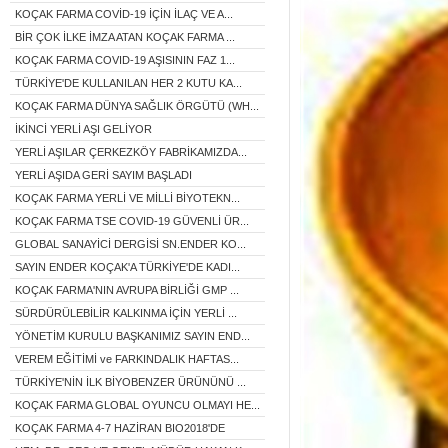
KOÇAK FARMA COVİD-19 İÇİN İLAÇ VE A...
BİR ÇOK İLKE İMZA ATAN KOÇAK FARMA ...
KOÇAK FARMA COVID-19 AŞISININ FAZ 1...
TÜRKİYE'DE KULLANILAN HER 2 KUTU KA...
KOÇAK FARMA DÜNYA SAĞLIK ÖRGÜTÜ (WH...
İKİNCİ YERLİ AŞI GELİYOR
YERLİ AŞILAR ÇERKEZKÖY FABRİKAMIZDA...
YERLİ AŞIDA GERİ SAYIM BAŞLADI
KOÇAK FARMA YERLİ VE MİLLİ BİYOTEKN...
KOÇAK FARMA TSE COVID-19 GÜVENLİ ÜR...
GLOBAL SANAYİCİ DERGİSİ SN.ENDER KO...
SAYIN ENDER KOÇAK'A TÜRKİYE'DE KADI...
KOÇAK FARMA'NIN AVRUPA BİRLİĞİ GMP ...
SÜRDÜRÜLEBİLİR KALKINMA İÇİN YERLİ ...
YÖNETİM KURULU BAŞKANIMIZ SAYIN END...
VEREM EĞİTİMİ ve FARKINDALIK HAFTAS...
TÜRKİYE'NİN İLK BİYOBENZER ÜRÜNÜNÜ ...
KOÇAK FARMA GLOBAL OYUNCU OLMAYI HE...
KOÇAK FARMA 4-7 HAZİRAN BIO2018'DE