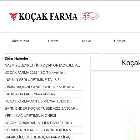
Hakkımızda
Üretim
Ar-Ge
Ürünler
Diğer Haberler
Koçak
NAZMİYE SEYFETTİN KOÇAK ORTAOKULU A...
KOÇAK FARMA 2022 "İSO Türkiye'nin i...
İNSÜLİN SERİ ÜRETİMİNE TALİBİZ!
TBMM BAŞKANI SAYIN PROF. DR MUSTAFA...
İHRACATTA FARK YARATANLAR
KOÇAK FARMA'DAN 1.5 MİLYAR TL'LİK D...
SAYIN ENDER KOÇAK TÜSEB AZİZ SANCAR...
YERLİ İLAÇ ÜRETİMİNİN ÖNEMİ
KOÇAK FARMA’DAN BİR İLK DAHA TÜRKİY...
TÜRKİYE’NİN İLAÇ SEKTÖRÜNDEKİ İLK V...
KAPAKLI İLÇEMİZDE KOÇAK FARMA İLAÇ ...