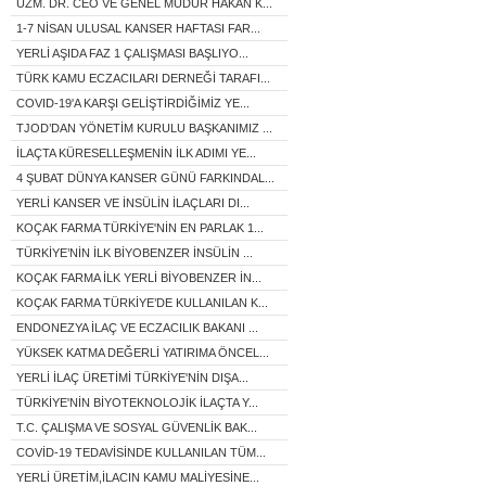
UZM. DR. CEO VE GENEL MÜDÜR HAKAN K...
1-7 NİSAN ULUSAL KANSER HAFTASI FAR...
YERLİ AŞIDA FAZ 1 ÇALIŞMASI BAŞLIYO...
TÜRK KAMU ECZACILARI DERNEĞİ TARAFI...
COVID-19'A KARŞI GELİŞTİRDİĞİMİZ YE...
TJOD’DAN YÖNETİM KURULU BAŞKANIMIZ ...
İLAÇTA KÜRESELLEŞMENİN İLK ADIMI YE...
4 ŞUBAT DÜNYA KANSER GÜNÜ FARKINDAL...
YERLİ KANSER VE İNSÜLİN İLAÇLARI DI...
KOÇAK FARMA TÜRKİYE'NİN EN PARLAK 1...
TÜRKİYE’NİN İLK BİYOBENZER İNSÜLİN ...
KOÇAK FARMA İLK YERLİ BİYOBENZER İN...
KOÇAK FARMA TÜRKİYE’DE KULLANILAN K...
ENDONEZYA İLAÇ VE ECZACILIK BAKANI ...
YÜKSEK KATMA DEĞERLİ YATIRIMA ÖNCEL...
YERLİ İLAÇ ÜRETİMİ TÜRKİYE'NİN DIŞA...
TÜRKİYE'NİN BİYOTEKNOLOJİK İLAÇTA Y...
T.C. ÇALIŞMA VE SOSYAL GÜVENLİK BAK...
COVİD-19 TEDAVİSİNDE KULLANILAN TÜM...
YERLİ ÜRETİM,İLACIN KAMU MALİYESİNE...