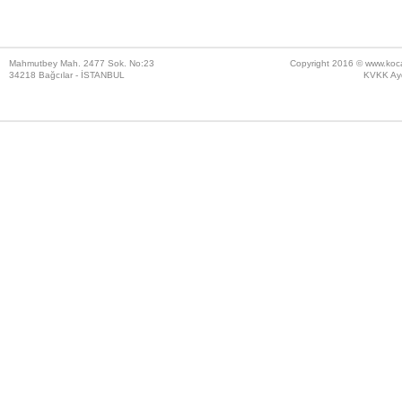
Mahmutbey Mah. 2477 Sok. No:23
Copyright 2016 ©
www.koc
34218 Bağcılar - İSTANBUL
KVKK Ayd