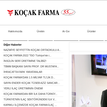
Hakkımızda
Üretim
Ar-Ge
Ürünler
Diğer Haberler
NAZMİYE SEYFETTİN KOÇAK ORTAOKULU A...
KOÇAK FARMA 2022 "İSO Türkiye'nin i...
İNSÜLİN SERİ ÜRETİMİNE TALİBİZ!
TBMM BAŞKANI SAYIN PROF. DR MUSTAFA...
İHRACATTA FARK YARATANLAR
KOÇAK FARMA'DAN 1.5 MİLYAR TL'LİK D...
SAYIN ENDER KOÇAK TÜSEB AZİZ SANCAR...
YERLİ İLAÇ ÜRETİMİNİN ÖNEMİ
KOÇAK FARMA’DAN BİR İLK DAHA TÜRKİY...
TÜRKİYE’NİN İLAÇ SEKTÖRÜNDEKİ İLK V...
KAPAKLI İLÇEMİZDE KOÇAK FARMA İLAÇ ...