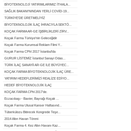
BİYOTEKNOLOJİ YATIRIMLARIMIZ İTHALA...
SAĞLIK BAKANI'NINDAN YERLİ COVİD-19...
TÜRKİYE'DE ÜRETMELİYİZ
BİYOTEKNOLOJİK İLAÇ İHRACIYLA SEKTÖ...
KOÇAK FARMA AR-GE İŞBİRLİKLERİ ZİRV...
Koçak Farma Türkiye'nin Geleceğidir
Koçak Farma Kurumsal Reklam Filmi Y...
Koçak Farma CPhI 2017 İstanbul'da
GURUR LİSTEMİZ İstanbul Sanayi Odas...
TÜRK İLAÇ SANAYİİ AR-GE İLE BÜYÜYEC...
KOÇAK FARMA BİYOTEKNOLOJİK İLAÇ ÜRE...
YATIRIM HEDEFLERİMİZİ REALİZE EDİYO...
HEDEF BİYOTEKNOLOJİK İLAÇ
KOÇAK FARMA CPhl 2017'de.
Eczacıbaşı - Baxter, Bayrağı Koçak ...
Koçak Farma Ulusal Kanser Haftasınd...
Tüberkülozu Bitirecek Kongrede Teşe...
2014 Altın Havan Töreni
Koçak Farma 4. Kez Altın Havanı Kaz...