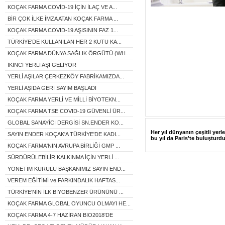
KOÇAK FARMA COVİD-19 İÇİN İLAÇ VE A...
BİR ÇOK İLKE İMZA ATAN KOÇAK FARMA ...
KOÇAK FARMA COVID-19 AŞISININ FAZ 1...
TÜRKİYE'DE KULLANILAN HER 2 KUTU KA...
KOÇAK FARMA DÜNYA SAĞLIK ÖRGÜTÜ (WH...
İKİNCİ YERLİ AŞI GELİYOR
YERLİ AŞILAR ÇERKEZKÖY FABRİKAMIZDA...
YERLİ AŞIDA GERİ SAYIM BAŞLADI
KOÇAK FARMA YERLİ VE MİLLİ BİYOTEKN...
KOÇAK FARMA TSE COVID-19 GÜVENLİ ÜR...
GLOBAL SANAYİCİ DERGİSİ SN.ENDER KO...
Her yıl dünyanın çeşitli yerl
SAYIN ENDER KOÇAK'A TÜRKİYE'DE KADI...
bu yıl da Paris'te buluşturd
KOÇAK FARMA'NIN AVRUPA BİRLİĞİ GMP ...
SÜRDÜRÜLEBİLİR KALKINMA İÇİN YERLİ ...
YÖNETİM KURULU BAŞKANIMIZ SAYIN END...
VEREM EĞİTİMİ ve FARKINDALIK HAFTAS...
TÜRKİYE'NİN İLK BİYOBENZER ÜRÜNÜNÜ ...
KOÇAK FARMA GLOBAL OYUNCU OLMAYI HE...
KOÇAK FARMA 4-7 HAZİRAN BIO2018'DE