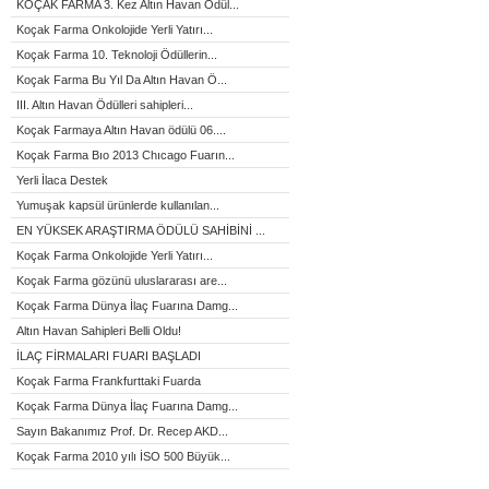
KOÇAK FARMA 3. Kez Altın Havan Ödül...
Koçak Farma Onkolojide Yerli Yatırı...
Koçak Farma 10. Teknoloji Ödüllerin...
Koçak Farma Bu Yıl Da Altın Havan Ö...
III. Altın Havan Ödülleri sahipleri...
Koçak Farmaya Altın Havan ödülü 06....
Koçak Farma Bıo 2013 Chıcago Fuarın...
Yerli İlaca Destek
Yumuşak kapsül ürünlerde kullanılan...
EN YÜKSEK ARAŞTIRMA ÖDÜLÜ SAHİBİNİ ...
Koçak Farma Onkolojide Yerli Yatırı...
Koçak Farma gözünü uluslararası are...
Koçak Farma Dünya İlaç Fuarına Damg...
Altın Havan Sahipleri Belli Oldu!
İLAÇ FİRMALARI FUARI BAŞLADI
Koçak Farma Frankfurttaki Fuarda
Koçak Farma Dünya İlaç Fuarına Damg...
Sayın Bakanımız Prof. Dr. Recep AKD...
Koçak Farma 2010 yılı İSO 500 Büyük...