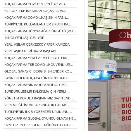
KOÇAK FARMA COVİD-19 İÇİN İLAÇ VE A...
BİR ÇOK İLKE İMZA ATAN KOÇAK FARMA ...
KOÇAK FARMA COVID-19 AŞISININ FAZ 1...
TÜRKİYE'DE KULLANILAN HER 2 KUTU KA...
KOÇAK FARMA DÜNYA SAĞLIK ÖRGÜTÜ (WH...
İKİNCİ YERLİ AŞI GELİYOR
YERLİ AŞILAR ÇERKEZKÖY FABRİKAMIZDA...
YERLİ AŞIDA GERİ SAYIM BAŞLADI
KOÇAK FARMA YERLİ VE MİLLİ BİYOTEKN...
KOÇAK FARMA TSE COVID-19 GÜVENLİ ÜR...
GLOBAL SANAYİCİ DERGİSİ SN.ENDER KO...
SAYIN ENDER KOÇAK'A TÜRKİYE'DE KADI...
KOÇAK FARMA'NIN AVRUPA BİRLİĞİ GMP ...
SÜRDÜRÜLEBİLİR KALKINMA İÇİN YERLİ ...
YÖNETİM KURULU BAŞKANIMIZ SAYIN END...
VEREM EĞİTİMİ ve FARKINDALIK HAFTAS...
TÜRKİYE'NİN İLK BİYOBENZER ÜRÜNÜNÜ ...
KOÇAK FARMA GLOBAL OYUNCU OLMAYI HE...
UZM. DR. CEO VE GENEL MÜDÜR HAKAN K...