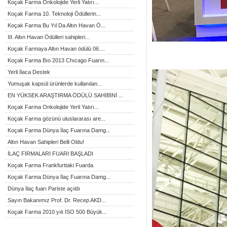
Koçak Farma Onkolojide Yerli Yatırı...
Koçak Farma 10. Teknoloji Ödüllerin...
Koçak Farma Bu Yıl Da Altın Havan Ö...
III. Altın Havan Ödülleri sahipleri...
Koçak Farmaya Altın Havan ödülü 06....
Koçak Farma Bıo 2013 Chıcago Fuarın...
Yerli İlaca Destek
Yumuşak kapsül ürünlerde kullanılan...
EN YÜKSEK ARAŞTIRMA ÖDÜLÜ SAHİBİNİ ...
Koçak Farma Onkolojide Yerli Yatırı...
Koçak Farma gözünü uluslararası are...
Koçak Farma Dünya İlaç Fuarına Damg...
Altın Havan Sahipleri Belli Oldu!
İLAÇ FİRMALARI FUARI BAŞLADI
Koçak Farma Frankfurttaki Fuarda
Koçak Farma Dünya İlaç Fuarına Damg...
Dünya İlaç fuarı Pariste açıldı
Sayın Bakanımız Prof. Dr. Recep AKD...
Koçak Farma 2010 yılı İSO 500 Büyük...