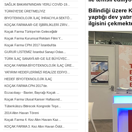
SAĞLIK BAKANI'NINDAN YERLİ COVİD-19...
Bilindiği üzere 
TÜRKİYE'DE ÜRETMELİYİZ
yaptığı dev yatı
BİYOTEKNOLOJİK İLAÇ İHRACIYLA SEKTÖ...
ilgisini çekmekte
KOÇAK FARMA AR-GE İŞBİRLİKLERİ ZİRV...
Koçak Farma Türkiye'nin Geleceğidir
Koçak Farma Kurumsal Reklam Filmi Y...
Koçak Farma CPhI 2017 İstanbul'da
GURUR LİSTEMİZ İstanbul Sanayi Odas...
TÜRK İLAÇ SANAYİİ AR-GE İLE BÜYÜYEC...
KOÇAK FARMA BİYOTEKNOLOJİK İLAÇ ÜRE...
YATIRIM HEDEFLERİMİZİ REALİZE EDİYO...
HEDEF BİYOTEKNOLOJİK İLAÇ
KOÇAK FARMA CPhl 2017'de.
Eczacıbaşı - Baxter, Bayrağı Koçak ...
Koçak Farma Ulusal Kanser Haftasınd...
Tüberkülozu Bitirecek Kongrede Teşe...
2014 Altın Havan Töreni
Koçak Farma 4. Kez Altın Havanı Kaz...
KOÇAK FARMA 3. Kez Altın Havan Ödül...