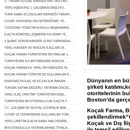
1-7 NİSAN ULUSAL KANSER HAFTASI FAR...
YERLİ AŞIDA FAZ 1 ÇALIŞMASI BAŞLIYO...
TÜRK KAMU ECZACILARI DERNEĞİ TARAFI...
COVID-19'A KARŞI GELİŞTİRDİĞİMİZ YE...
TJOD’DAN YÖNETİM KURULU BAŞKANIMIZ ...
İLAÇTA KÜRESELLEŞMENİN İLK ADIMI YE...
4 ŞUBAT DÜNYA KANSER GÜNÜ FARKINDAL...
YERLİ KANSER VE İNSÜLİN İLAÇLARI DI...
KOÇAK FARMA TÜRKİYE'NİN EN PARLAK 1...
TÜRKİYE’NİN İLK BİYOBENZER İNSÜLİN ...
KOÇAK FARMA İLK YERLİ BİYOBENZER İN...
KOÇAK FARMA TÜRKİYE’DE KULLANILAN K...
Dünyanın en büy
ENDONEZYA İLAÇ VE ECZACILIK BAKANI ...
şirketi katılımı,
YÜKSEK KATMA DEĞERLİ YATIRIMA ÖNCEL...
otoritelerinin 
YERLİ İLAÇ ÜRETİMİ TÜRKİYE'NİN DIŞA...
Boston’da gerçe
TÜRKİYE'NİN BİYOTEKNOLOJİK İLAÇTA Y...
T.C. ÇALIŞMA VE SOSYAL GÜVENLİK BAK...
Koçak Farma, Bİ
COVİD-19 TEDAVİSİNDE KULLANILAN TÜM...
şekillendirmek
YERLİ ÜRETİM,İLACIN KAMU MALİYESİNE...
Koçak ve Dış İl
BİYOTEKNOLOJİ YATIRIMLARIMIZ İTHALA...
ile temsil ediliyo