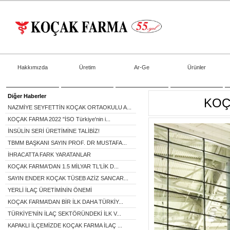
Hakkımızda
Üretim
Ar-Ge
Ürünler
Diğer Haberler
KOÇ
NAZMİYE SEYFETTİN KOÇAK ORTAOKULU A...
KOÇAK FARMA 2022 "İSO Türkiye'nin i...
İNSÜLİN SERİ ÜRETİMİNE TALİBİZ!
TBMM BAŞKANI SAYIN PROF. DR MUSTAFA...
İHRACATTA FARK YARATANLAR
KOÇAK FARMA'DAN 1.5 MİLYAR TL'LİK D...
SAYIN ENDER KOÇAK TÜSEB AZİZ SANCAR...
YERLİ İLAÇ ÜRETİMİNİN ÖNEMİ
KOÇAK FARMA’DAN BİR İLK DAHA TÜRKİY...
TÜRKİYE’NİN İLAÇ SEKTÖRÜNDEKİ İLK V...
KAPAKLI İLÇEMİZDE KOÇAK FARMA İLAÇ ...