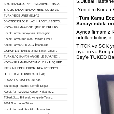
5.Ulusal Hastane 
BİYOTEKNOLOJİ YATIRIMLARIMIZ İTHALA...
Yönetim Kurulu 
SAĞLIK BAKANI'NINDAN YERLİ COVİD-19...
TÜRKİYE'DE ÜRETMELİYİZ
“Tüm Kamu Eczac
BİYOTEKNOLOJİK İLAÇ İHRACIYLA SEKTÖ...
Sanayi’ndeki ön
KOÇAK FARMA AR-GE İŞBİRLİKLERİ ZİRV...
Ayrıca firmamız K
Koçak Farma Türkiye'nin Geleceğidir
ödüllendirilmiştir.
Koçak Farma Kurumsal Reklam Filmi Y...
TİTCK ve SGK yetk
Koçak Farma CPhI 2017 İstanbul'da
üyeleri ve Kongr
GURUR LİSTEMİZ İstanbul Sanayi Odas...
Bey’e TÜKED Baş
TÜRK İLAÇ SANAYİİ AR-GE İLE BÜYÜYEC...
KOÇAK FARMA BİYOTEKNOLOJİK İLAÇ ÜRE...
YATIRIM HEDEFLERİMİZİ REALİZE EDİYO...
HEDEF BİYOTEKNOLOJİK İLAÇ
KOÇAK FARMA CPhl 2017'de.
Eczacıbaşı - Baxter, Bayrağı Koçak ...
Koçak Farma Ulusal Kanser Haftasınd...
Tüberkülozu Bitirecek Kongrede Teşe...
2014 Altın Havan Töreni
Koçak Farma 4. Kez Altın Havanı Kaz...