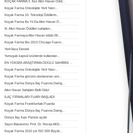
KOÇAK FARMA 3. Kez Altın Havan Ödül...
Koçak Farma Onkolojide Yerli Yatırı...
Koçak Farma 10. Teknoloji Ödüllerin...
Koçak Farma Bu Yıl Da Altın Havan Ö...
III. Altın Havan Ödülleri sahipleri...
Koçak Farmaya Altın Havan ödülü 06....
Koçak Farma Bıo 2013 Chıcago Fuarın...
Yerli İlaca Destek
Yumuşak kapsül ürünlerde kullanılan...
EN YÜKSEK ARAŞTIRMA ÖDÜLÜ SAHİBİNİ ...
Koçak Farma Onkolojide Yerli Yatırı...
Koçak Farma gözünü uluslararası are...
Koçak Farma Dünya İlaç Fuarına Damg...
Altın Havan Sahipleri Belli Oldu!
İLAÇ FİRMALARI FUARI BAŞLADI
Koçak Farma Frankfurttaki Fuarda
Koçak Farma Dünya İlaç Fuarına Damg...
Dünya İlaç fuarı Pariste açıldı
Sayın Bakanımız Prof. Dr. Recep AKD...
Koçak Farma 2010 yılı İSO 500 Büyük...