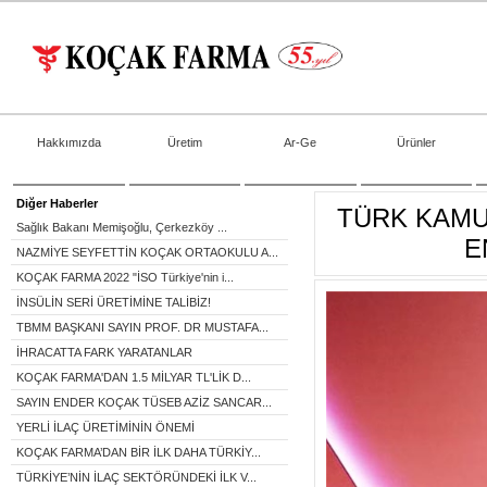
Hakkımızda
Üretim
Ar-Ge
Ürünler
Diğer Haberler
TÜRK KAMU
Sağlık Bakanı Memişoğlu, Çerkezköy ...
E
NAZMİYE SEYFETTİN KOÇAK ORTAOKULU A...
KOÇAK FARMA 2022 "İSO Türkiye'nin i...
İNSÜLİN SERİ ÜRETİMİNE TALİBİZ!
TBMM BAŞKANI SAYIN PROF. DR MUSTAFA...
İHRACATTA FARK YARATANLAR
KOÇAK FARMA'DAN 1.5 MİLYAR TL'LİK D...
SAYIN ENDER KOÇAK TÜSEB AZİZ SANCAR...
YERLİ İLAÇ ÜRETİMİNİN ÖNEMİ
KOÇAK FARMA’DAN BİR İLK DAHA TÜRKİY...
TÜRKİYE’NİN İLAÇ SEKTÖRÜNDEKİ İLK V...