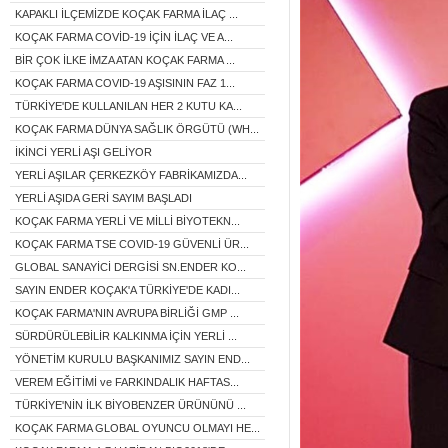
KAPAKLI İLÇEMİZDE KOÇAK FARMA İLAÇ ...
KOÇAK FARMA COVİD-19 İÇİN İLAÇ VE A...
BİR ÇOK İLKE İMZA ATAN KOÇAK FARMA ...
KOÇAK FARMA COVID-19 AŞISININ FAZ 1...
TÜRKİYE'DE KULLANILAN HER 2 KUTU KA...
KOÇAK FARMA DÜNYA SAĞLIK ÖRGÜTÜ (WH...
İKİNCİ YERLİ AŞI GELİYOR
YERLİ AŞILAR ÇERKEZKÖY FABRİKAMIZDA...
YERLİ AŞIDA GERİ SAYIM BAŞLADI
KOÇAK FARMA YERLİ VE MİLLİ BİYOTEKN...
KOÇAK FARMA TSE COVID-19 GÜVENLİ ÜR...
GLOBAL SANAYİCİ DERGİSİ SN.ENDER KO...
SAYIN ENDER KOÇAK'A TÜRKİYE'DE KADI...
KOÇAK FARMA'NIN AVRUPA BİRLİĞİ GMP ...
SÜRDÜRÜLEBİLİR KALKINMA İÇİN YERLİ ...
YÖNETİM KURULU BAŞKANIMIZ SAYIN END...
VEREM EĞİTİMİ ve FARKINDALIK HAFTAS...
TÜRKİYE'NİN İLK BİYOBENZER ÜRÜNÜNÜ ...
KOÇAK FARMA GLOBAL OYUNCU OLMAYI HE...