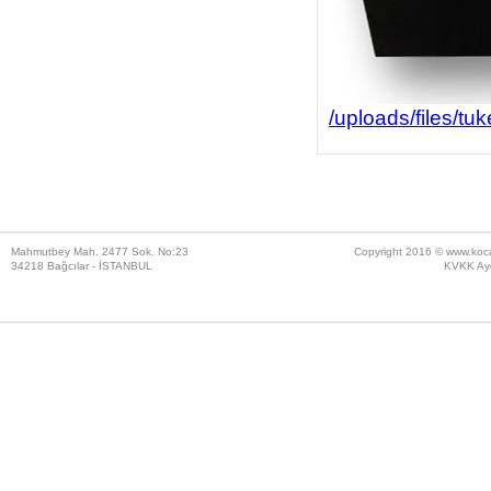
/uploads/files/t
Mahmutbey Mah. 2477 Sok. No:23
Copyright 2016 ©
www.koc
34218 Bağcılar - İSTANBUL
KVKK Ayd