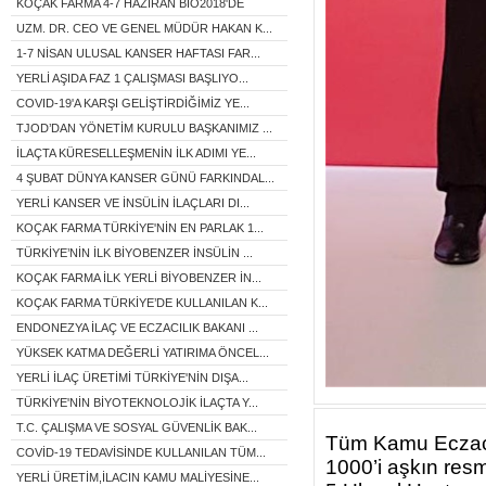
KOÇAK FARMA 4-7 HAZİRAN BIO2018'DE
UZM. DR. CEO VE GENEL MÜDÜR HAKAN K...
1-7 NİSAN ULUSAL KANSER HAFTASI FAR...
YERLİ AŞIDA FAZ 1 ÇALIŞMASI BAŞLIYO...
COVID-19'A KARŞI GELİŞTİRDİĞİMİZ YE...
TJOD’DAN YÖNETİM KURULU BAŞKANIMIZ ...
İLAÇTA KÜRESELLEŞMENİN İLK ADIMI YE...
4 ŞUBAT DÜNYA KANSER GÜNÜ FARKINDAL...
YERLİ KANSER VE İNSÜLİN İLAÇLARI DI...
KOÇAK FARMA TÜRKİYE'NİN EN PARLAK 1...
TÜRKİYE’NİN İLK BİYOBENZER İNSÜLİN ...
KOÇAK FARMA İLK YERLİ BİYOBENZER İN...
KOÇAK FARMA TÜRKİYE’DE KULLANILAN K...
ENDONEZYA İLAÇ VE ECZACILIK BAKANI ...
YÜKSEK KATMA DEĞERLİ YATIRIMA ÖNCEL...
YERLİ İLAÇ ÜRETİMİ TÜRKİYE'NİN DIŞA...
TÜRKİYE'NİN BİYOTEKNOLOJİK İLAÇTA Y...
T.C. ÇALIŞMA VE SOSYAL GÜVENLİK BAK...
Tüm Kamu Eczacıl
COVİD-19 TEDAVİSİNDE KULLANILAN TÜM...
1000’i aşkın resm
YERLİ ÜRETİM,İLACIN KAMU MALİYESİNE...