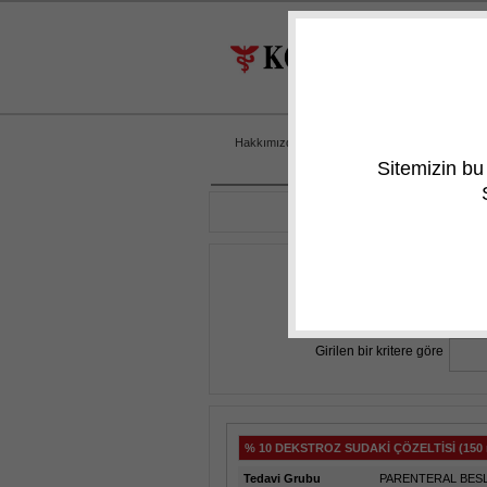
Hakkımızda
Üretim
Sitemizin b
İlaç Adına Göre
Tedavi Grubuna Göre
Girilen bir kritere göre
% 10 DEKSTROZ SUDAKİ ÇÖZELTİSİ (15
Tedavi Grubu
PARENTERAL BES