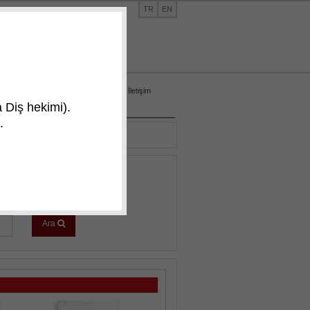
TR
EN
 50
info@kocakfarma.com
|
Ara
Koçak Farma
Yan Etki
İletişim
Bildirim Formu
 Diş hekimi).
.
Ara