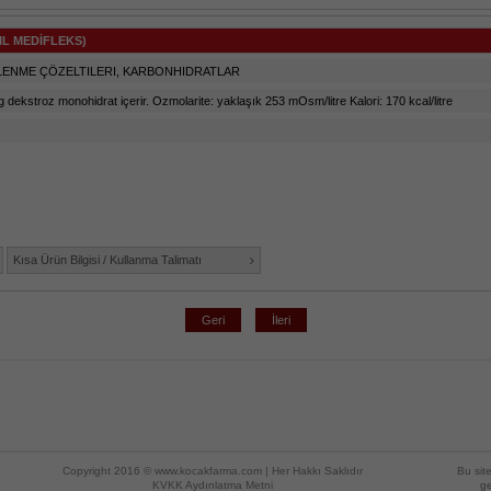
ML MEDİFLEKS)
LENME ÇÖZELTILERI, KARBONHIDRATLAR
g dekstroz monohidrat içerir. Ozmolarite: yaklaşık 253 mOsm/litre Kalori: 170 kcal/litre
Kısa Ürün Bilgisi / Kullanma Talimatı
Geri
İleri
Copyright 2016 ©
www.kocakfarma.com
|
Her Hakkı Saklıdır
Bu sit
KVKK Aydınlatma Metni
ge