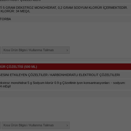
LTİ 5 GRAM DEKSTROZ MONOHİDRAT, 0,2 GRAM SODYUM KLORÜR İÇERMEKTEDİR.
 KLORÜR: 34 MEQ/L
 TORBA
Kısa Ürün Bilgisi / Kullanma Talimatı
R ÇÖZELTİSİ (500 ML)
ESINI ETKILEYEN ÇÖZELTILER / KARBONHIDRATLI ELEKTROLIT ÇÖZELTILERI
ekstroz monohidrat 5 g Sodyum klorür 0.9 g Çözeltinin iyon konsantrasyonları: - sodyum:
54 mEq/l
Kısa Ürün Bilgisi / Kullanma Talimatı