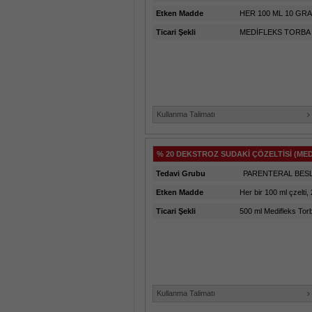
Etken Madde
HER 100 ML 10 GR
Ticari Şekli
MEDİFLEKS TORBA 
Kullanma Talimatı
% 20 DEKSTROZ SUDAKİ ÇÖZELTİSİ (ME
Tedavi Grubu
PARENTERAL BES
Etken Madde
Her bir 100 ml çzelti,
Ticari Şekli
500 ml Medifleks Tor
Kullanma Talimatı