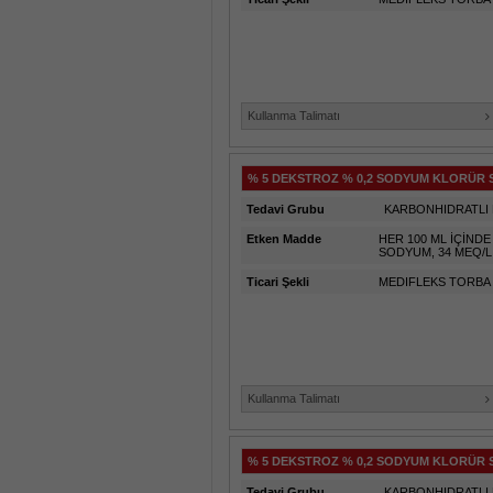
Kullanma Talimatı
% 5 DEKSTROZ % 0,2 SODYUM KLORÜR S
Tedavi Grubu
KARBONHIDRATLI 
Etken Madde
HER 100 ML İÇİND
SODYUM, 34 MEQ/
Ticari Şekli
MEDIFLEKS TORBA 
Kullanma Talimatı
% 5 DEKSTROZ % 0,2 SODYUM KLORÜR 
Tedavi Grubu
KARBONHIDRATLI 