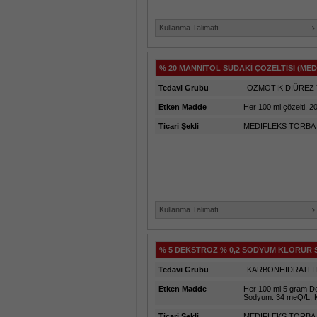
Kullanma Talimatı
% 20 MANNİTOL SUDAKİ ÇÖZELTİSİ (MED
Tedavi Grubu
OZMOTIK DIÜREZ 
Etken Madde
Her 100 ml çözelti, 20
Ticari Şekli
MEDİFLEKS TORBA 
Kullanma Talimatı
% 5 DEKSTROZ % 0,2 SODYUM KLORÜR S
Tedavi Grubu
KARBONHIDRATLI 
Etken Madde
Her 100 ml 5 gram De
Sodyum: 34 meQ/L, K
Ticari Şekli
MEDIFLEKS TORBA 