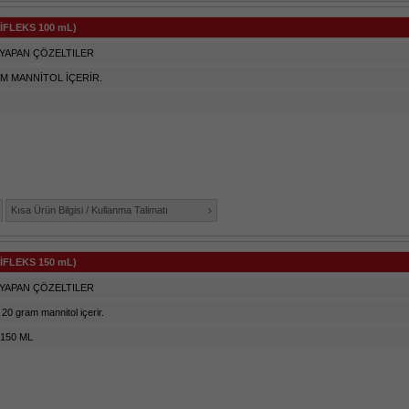
İFLEKS 100 mL)
YAPAN ÇÖZELTILER
AM MANNİTOL İÇERİR.
Kısa Ürün Bilgisi / Kullanma Talimatı
İFLEKS 150 mL)
YAPAN ÇÖZELTILER
20 gram mannitol içerir.
150 ML