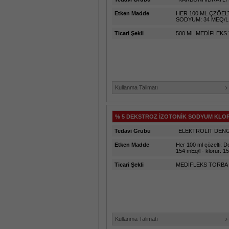
Etken Madde
HER 100 ML ÇZÖE
SODYUM: 34 MEQ/L
Ticari Şekli
500 ML MEDİFLEKS
Kullanma Talimatı
% 5 DEKSTROZ İZOTONİK SODYUM KLORÜ
Tedavi Grubu
ELEKTROLIT DENG
Etken Madde
Her 100 ml çözelti: D
154 mEq/l - klorür: 1
Ticari Şekli
MEDİFLEKS TORBA
Kullanma Talimatı