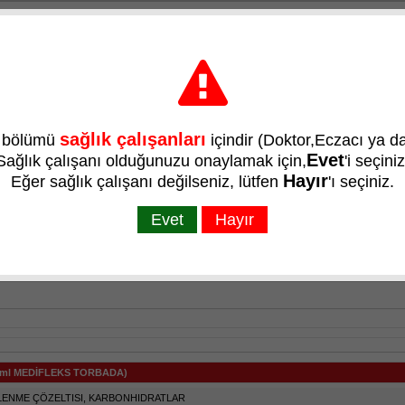
|
Bilgi Toplumu Hizmetleri
|
+90 (212) 410 39
Ar-Ge
Ürünler
Basın Odası
İnsan Kaynakları
sağlık çalışanları
u bölümü
içindir (Doktor,Eczacı ya da
Evet
Sağlık çalışanı olduğunuzu onaylamak için,
'i seçiniz
Ürünler
Hayır
Eğer sağlık çalışanı değilseniz, lütfen
'ı seçiniz.
Evet
Hayır
0 ml MEDİFLEKS TORBADA)
LENME ÇÖZELTISI, KARBONHIDRATLAR