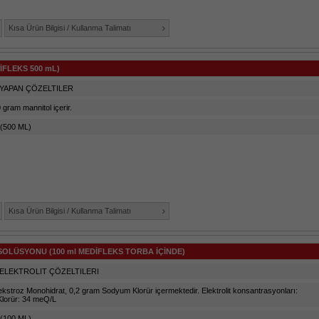
Kısa Ürün Bilgisi / Kullanma Talimatı
İFLEKS 500 mL)
YAPAN ÇÖZELTILER
 gram mannitol içerir.
(500 ML)
Kısa Ürün Bilgisi / Kullanma Talimatı
OLÜSYONU (100 ml MEDİFLEKS TORBA İÇİNDE)
ELEKTROLIT ÇÖZELTILERI
kstroz Monohidrat, 0,2 gram Sodyum Klorür içermektedir. Elektrolit konsantrasyonları:
lorür: 34 meQ/L
(100 ML)