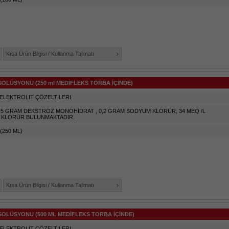
Kısa Ürün Bilgisi / Kullanma Talimatı
OLÜSYONU (250 ml MEDİFLEKS TORBA İÇİNDE)
ELEKTROLIT ÇÖZELTILERI
E 5 GRAM DEKSTROZ MONOHİDRAT , 0,2 GRAM SODYUM KLORÜR, 34 MEQ /L
L KLORÜR BULUNMAKTADIR.
(250 ML)
Kısa Ürün Bilgisi / Kullanma Talimatı
SOLÜSYONU (500 ML MEDİFLEKS TORBA İÇİNDE)
ELEKTROLIT ÇÖZELTILERI