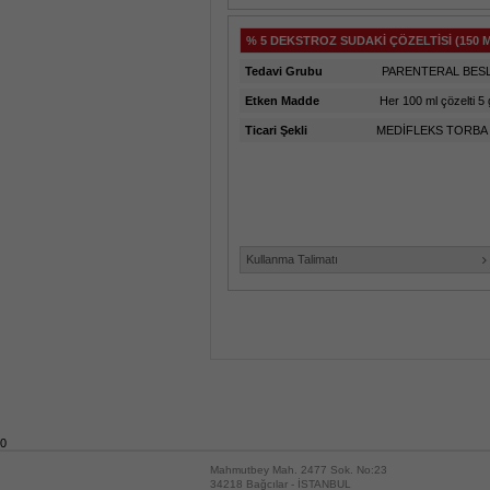
% 5 DEKSTROZ SUDAKİ ÇÖZELTİSİ (150 
Tedavi Grubu
PARENTERAL BES
Etken Madde
Her 100 ml çözelti 5 
Ticari Şekli
MEDİFLEKS TORBA
Kullanma Talimatı
0
Mahmutbey Mah. 2477 Sok. No:23
34218 Bağcılar - İSTANBUL