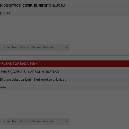
AM DEKSTROZ İÇERİR. ENJEKSİYONLUK SU
(150 ML)
Kısa Ürün Bilgisi / Kullanma Talimatı
DİFLEKS TORBADA 500 ml)
LENME ÇÖZELTISI, KARBONHIDRATLAR
 20 gram dekstroz içerir. Steril enjeksiyonluyk su
bada
Kısa Ürün Bilgisi / Kullanma Talimatı