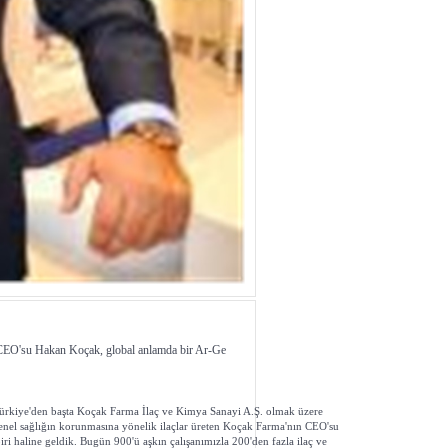
n CEO'su Hakan Koçak, global anlamda bir Ar-Ge
ra Türkiye'den başta Koçak Farma İlaç ve Kimya Sanayi A.Ş. olmak üzere
e genel sağlığın korunmasına yönelik ilaçlar üreten Koçak Farma'nın CEO'su
ri haline geldik. Bugün 900'ü aşkın çalışanımızla 200'den fazla ilaç ve