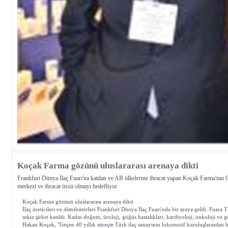
Koçak Farma gözünü uluslararası arenaya dikti
Frankfurt Dünya İlaç Fuarı'na katılan ve AB ülkelerine ihracat yapan Koçak Farma'nı
merkezi ve ihracat üssü olmayı hedefliyor
Koçak Farma gözünü uluslararası arenaya dikti
İlaç üreticileri ve distribütörleri Frankfurt Dünya İlaç Fuarı'nda bir araya geldi. Fua
sekiz şirket katıldı. Kadın doğum, üroloji, göğüs hastalıkları, kardiyoloji, onkoloji v
Hakan Koçak, "Geçen 40 yıllık süreçte Türk ilaç sanayinin lokomotif kuruluşlarından bi