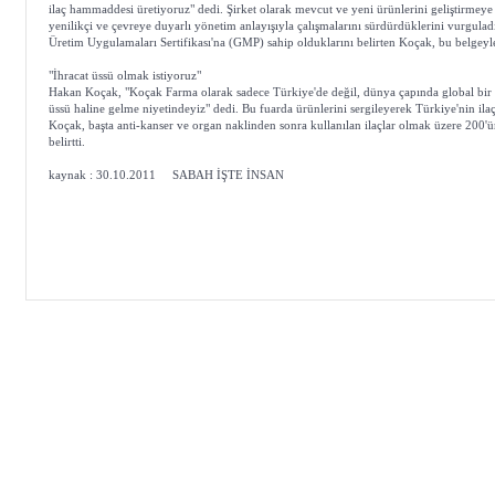
ilaç hammaddesi üretiyoruz" dedi. Şirket olarak mevcut ve yeni ürünlerini geliştirmeye
yenilikçi ve çevreye duyarlı yönetim anlayışıyla çalışmalarını sürdürdüklerini vurguladı.
Üretim Uygulamaları Sertifikası'na (GMP) sahip olduklarını belirten Koçak, bu belgeyle 
"İhracat üssü olmak istiyoruz"
Hakan Koçak, "Koçak Farma olarak sadece Türkiye'de değil, dünya çapında global bir f
üssü haline gelme niyetindeyiz" dedi. Bu fuarda ürünlerini sergileyerek Türkiye'nin ilaç
Koçak, başta anti-kanser ve organ naklinden sonra kullanılan ilaçlar olmak üzere 200'
belirtti.
kaynak : 30.10.2011 SABAH İŞTE İNSAN