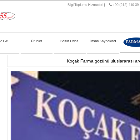
|
Bilgi Toplumu Hizmetleri
|
+90 (212) 410 39
Ar-Ge
Ürünler
Basın Odası
İnsan Kaynakları
Koçak Farma gözünü uluslararası are