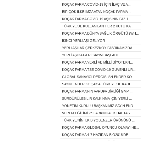
KOÇAK FARMA COVİD-19 İÇİN İLAÇ VE A...
BİR ÇOK İLKE İMZA ATAN KOÇAK FARMA ...
KOÇAK FARMA COVID-19 AŞISININ FAZ 1...
TÜRKİYE'DE KULLANILAN HER 2 KUTU KA...
KOÇAK FARMA DÜNYA SAĞLIK ÖRGÜTÜ (WH...
İKİNCİ YERLİ AŞI GELİYOR
YERLİ AŞILAR ÇERKEZKÖY FABRİKAMIZDA...
YERLİ AŞIDA GERİ SAYIM BAŞLADI
KOÇAK FARMA YERLİ VE MİLLİ BİYOTEKN...
KOÇAK FARMA TSE COVID-19 GÜVENLİ ÜR...
GLOBAL SANAYİCİ DERGİSİ SN.ENDER KO...
SAYIN ENDER KOÇAK'A TÜRKİYE'DE KADI...
KOÇAK FARMA'NIN AVRUPA BİRLİĞİ GMP ...
SÜRDÜRÜLEBİLİR KALKINMA İÇİN YERLİ ...
YÖNETİM KURULU BAŞKANIMIZ SAYIN END...
VEREM EĞİTİMİ ve FARKINDALIK HAFTAS...
TÜRKİYE'NİN İLK BİYOBENZER ÜRÜNÜNÜ ...
KOÇAK FARMA GLOBAL OYUNCU OLMAYI HE...
KOÇAK FARMA 4-7 HAZİRAN BIO2018'DE