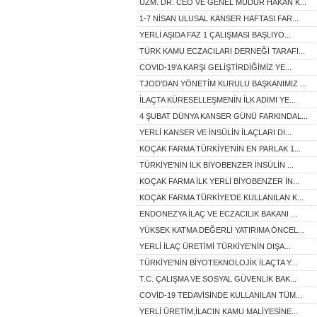
UZM. DR. CEO VE GENEL MÜDÜR HAKAN K...
1-7 NİSAN ULUSAL KANSER HAFTASI FAR...
YERLİ AŞIDA FAZ 1 ÇALIŞMASI BAŞLIYO...
TÜRK KAMU ECZACILARI DERNEĞİ TARAFI...
COVID-19'A KARŞI GELİŞTİRDİĞİMİZ YE...
TJOD’DAN YÖNETİM KURULU BAŞKANIMIZ ...
İLAÇTA KÜRESELLEŞMENİN İLK ADIMI YE...
4 ŞUBAT DÜNYA KANSER GÜNÜ FARKINDAL...
YERLİ KANSER VE İNSÜLİN İLAÇLARI DI...
KOÇAK FARMA TÜRKİYE'NİN EN PARLAK 1...
TÜRKİYE’NİN İLK BİYOBENZER İNSÜLİN ...
KOÇAK FARMA İLK YERLİ BİYOBENZER İN...
KOÇAK FARMA TÜRKİYE’DE KULLANILAN K...
ENDONEZYA İLAÇ VE ECZACILIK BAKANI ...
YÜKSEK KATMA DEĞERLİ YATIRIMA ÖNCEL...
YERLİ İLAÇ ÜRETİMİ TÜRKİYE'NİN DIŞA...
TÜRKİYE'NİN BİYOTEKNOLOJİK İLAÇTA Y...
T.C. ÇALIŞMA VE SOSYAL GÜVENLİK BAK...
COVİD-19 TEDAVİSİNDE KULLANILAN TÜM...
YERLİ ÜRETİM,İLACIN KAMU MALİYESİNE...