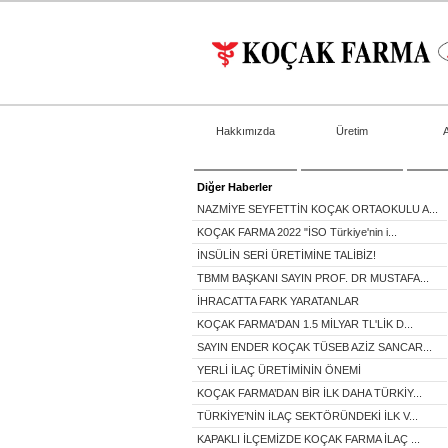
Hakkımızda
Üretim
Diğer Haberler
NAZMİYE SEYFETTİN KOÇAK ORTAOKULU A...
KOÇAK FARMA 2022 "İSO Türkiye'nin i...
İNSÜLİN SERİ ÜRETİMİNE TALİBİZ!
TBMM BAŞKANI SAYIN PROF. DR MUSTAFA...
İHRACATTA FARK YARATANLAR
KOÇAK FARMA'DAN 1.5 MİLYAR TL'LİK D...
SAYIN ENDER KOÇAK TÜSEB AZİZ SANCAR...
YERLİ İLAÇ ÜRETİMİNİN ÖNEMİ
KOÇAK FARMA’DAN BİR İLK DAHA TÜRKİY...
TÜRKİYE’NİN İLAÇ SEKTÖRÜNDEKİ İLK V...
KAPAKLI İLÇEMİZDE KOÇAK FARMA İLAÇ ...