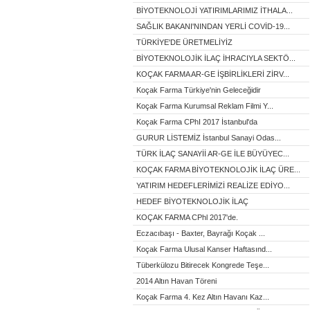
BİYOTEKNOLOJİ YATIRIMLARIMIZ İTHALA...
SAĞLIK BAKANI'NINDAN YERLİ COVİD-19...
TÜRKİYE'DE ÜRETMELİYİZ
BİYOTEKNOLOJİK İLAÇ İHRACIYLA SEKTÖ...
KOÇAK FARMA AR-GE İŞBİRLİKLERİ ZİRV...
Koçak Farma Türkiye'nin Geleceğidir
Koçak Farma Kurumsal Reklam Filmi Y...
Koçak Farma CPhI 2017 İstanbul'da
GURUR LİSTEMİZ İstanbul Sanayi Odas...
TÜRK İLAÇ SANAYİİ AR-GE İLE BÜYÜYEC...
KOÇAK FARMA BİYOTEKNOLOJİK İLAÇ ÜRE...
YATIRIM HEDEFLERİMİZİ REALİZE EDİYO...
HEDEF BİYOTEKNOLOJİK İLAÇ
KOÇAK FARMA CPhl 2017'de.
Eczacıbaşı - Baxter, Bayrağı Koçak ...
Koçak Farma Ulusal Kanser Haftasınd...
Tüberkülozu Bitirecek Kongrede Teşe...
2014 Altın Havan Töreni
Koçak Farma 4. Kez Altın Havanı Kaz...