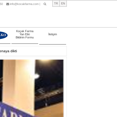
TR
EN
 50
info@kocakfarma.com
|
Ara
Koçak Farma
Yan Etki
İletişim
Bildirim Formu
naya dikti