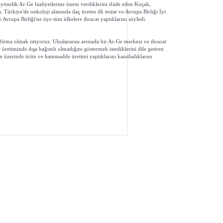
 yönelik Ar-Ge faaliyetlerine önem verdiklerini ifade eden Koçak,
 Türkiye'de onkoloji alanında ilaç üreten ilk tesise ve Avrupa Birliği İyi
Avrupa Birliği'ne üye tüm ülkelere ihracat yaptıklarını söyledi.
irma olmak istiyoruz. Uluslararası arenada bir Ar-Ge merkezi ve ihracat
 üretiminde dışa bağımlı olmadığını göstermek istediklerini dile getiren
ün üzerinde ürün ve hammadde üretimi yaptıklarını kanıtladıklarını