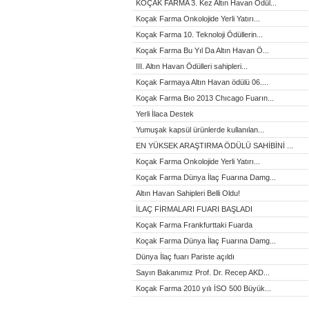
KOÇAK FARMA 3. Kez Altın Havan Ödül...
Koçak Farma Onkolojide Yerli Yatırı...
Koçak Farma 10. Teknoloji Ödüllerin...
Koçak Farma Bu Yıl Da Altın Havan Ö...
III. Altın Havan Ödülleri sahipleri...
Koçak Farmaya Altın Havan ödülü 06....
Koçak Farma Bıo 2013 Chıcago Fuarın...
Yerli İlaca Destek
Yumuşak kapsül ürünlerde kullanılan...
EN YÜKSEK ARAŞTIRMA ÖDÜLÜ SAHİBİNİ ...
Koçak Farma Onkolojide Yerli Yatırı...
Koçak Farma Dünya İlaç Fuarına Damg...
Altın Havan Sahipleri Belli Oldu!
İLAÇ FİRMALARI FUARI BAŞLADI
Koçak Farma Frankfurttaki Fuarda
Koçak Farma Dünya İlaç Fuarına Damg...
Dünya İlaç fuarı Pariste açıldı
Sayın Bakanımız Prof. Dr. Recep AKD...
Koçak Farma 2010 yılı İSO 500 Büyük...