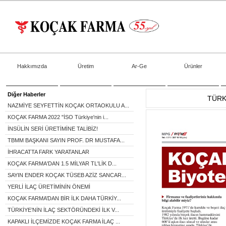
Hakkımızda
Üretim
Ar-Ge
Ürünler
Diğer Haberler
TÜRK
NAZMİYE SEYFETTİN KOÇAK ORTAOKULU A...
KOÇAK FARMA 2022 "İSO Türkiye'nin i...
İNSÜLİN SERİ ÜRETİMİNE TALİBİZ!
TBMM BAŞKANI SAYIN PROF. DR MUSTAFA...
İHRACATTA FARK YARATANLAR
KOÇAK FARMA'DAN 1.5 MİLYAR TL'LİK D...
SAYIN ENDER KOÇAK TÜSEB AZİZ SANCAR...
YERLİ İLAÇ ÜRETİMİNİN ÖNEMİ
KOÇAK FARMA’DAN BİR İLK DAHA TÜRKİY...
TÜRKİYE’NİN İLAÇ SEKTÖRÜNDEKİ İLK V...
KAPAKLI İLÇEMİZDE KOÇAK FARMA İLAÇ ...