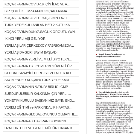
KOÇAK FARMA COVİD-19 İÇİN İLAÇ VE A...
BİR ÇOK İLKE İMZA ATAN KOÇAK FARMA ...
KOÇAK FARMA COVID-19 AŞISININ FAZ 1...
TÜRKİYE'DE KULLANILAN HER 2 KUTU KA...
KOÇAK FARMA DÜNYA SAĞLIK ÖRGÜTÜ (WH...
İKİNCİ YERLİ AŞI GELİYOR
YERLİ AŞILAR ÇERKEZKÖY FABRİKAMIZDA...
YERLİ AŞIDA GERİ SAYIM BAŞLADI
KOÇAK FARMA YERLİ VE MİLLİ BİYOTEKN...
KOÇAK FARMA TSE COVID-19 GÜVENLİ ÜR...
GLOBAL SANAYİCİ DERGİSİ SN.ENDER KO...
SAYIN ENDER KOÇAK'A TÜRKİYE'DE KADI...
KOÇAK FARMA'NIN AVRUPA BİRLİĞİ GMP ...
SÜRDÜRÜLEBİLİR KALKINMA İÇİN YERLİ ...
YÖNETİM KURULU BAŞKANIMIZ SAYIN END...
VEREM EĞİTİMİ ve FARKINDALIK HAFTAS...
KOÇAK FARMA GLOBAL OYUNCU OLMAYI HE...
KOÇAK FARMA 4-7 HAZİRAN BIO2018'DE
UZM. DR. CEO VE GENEL MÜDÜR HAKAN K...