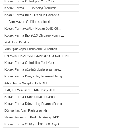
Koçak Farma Onkolojide Yerli Yatırı...
Koçak Farma 10. Teknoloji Ödüllerin...
Koçak Farma Bu Yıl Da Altın Havan Ö...
III. Altın Havan Ödülleri sahipleri...
Koçak Farmaya Altın Havan ödülü 06....
Koçak Farma Bıo 2013 Chıcago Fuarın...
Yerli İlaca Destek
Yumuşak kapsül ürünlerde kullanılan...
EN YÜKSEK ARAŞTIRMA ÖDÜLÜ SAHİBİNİ ...
Koçak Farma Onkolojide Yerli Yatırı...
Koçak Farma gözünü uluslararası are...
Koçak Farma Dünya İlaç Fuarına Damg...
Altın Havan Sahipleri Belli Oldu!
İLAÇ FİRMALARI FUARI BAŞLADI
Koçak Farma Frankfurttaki Fuarda
Koçak Farma Dünya İlaç Fuarına Damg...
Dünya İlaç fuarı Pariste açıldı
Sayın Bakanımız Prof. Dr. Recep AKD...
Koçak Farma 2010 yılı İSO 500 Büyük...