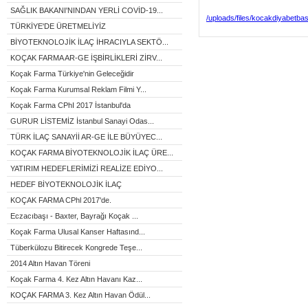
SAĞLIK BAKANI'NINDAN YERLİ COVİD-19...
/uploads/files/kocakdiyabetbas
TÜRKİYE'DE ÜRETMELİYİZ
BİYOTEKNOLOJİK İLAÇ İHRACIYLA SEKTÖ...
KOÇAK FARMA AR-GE İŞBİRLİKLERİ ZİRV...
Koçak Farma Türkiye'nin Geleceğidir
Koçak Farma Kurumsal Reklam Filmi Y...
Koçak Farma CPhI 2017 İstanbul'da
GURUR LİSTEMİZ İstanbul Sanayi Odas...
TÜRK İLAÇ SANAYİİ AR-GE İLE BÜYÜYEC...
KOÇAK FARMA BİYOTEKNOLOJİK İLAÇ ÜRE...
YATIRIM HEDEFLERİMİZİ REALİZE EDİYO...
HEDEF BİYOTEKNOLOJİK İLAÇ
KOÇAK FARMA CPhl 2017'de.
Eczacıbaşı - Baxter, Bayrağı Koçak ...
Koçak Farma Ulusal Kanser Haftasınd...
Tüberkülozu Bitirecek Kongrede Teşe...
2014 Altın Havan Töreni
Koçak Farma 4. Kez Altın Havanı Kaz...
KOÇAK FARMA 3. Kez Altın Havan Ödül...