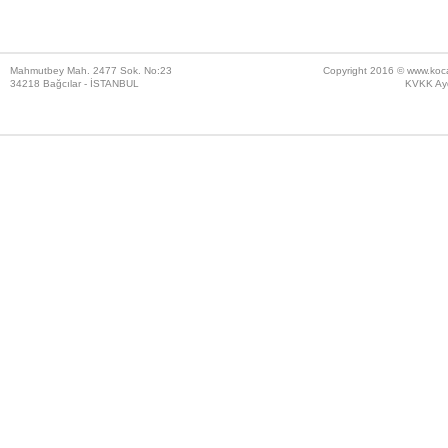
Mahmutbey Mah. 2477 Sok. No:23
Copyright 2016 ©
www.koc
34218 Bağcılar - İSTANBUL
KVKK Ayd