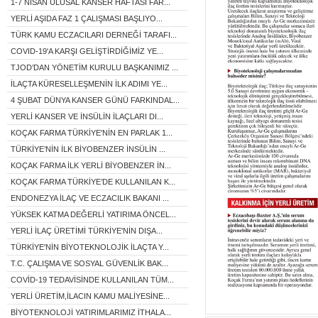
1-7 NİSAN ULUSAL KANSER HAFTASI FAR...
YERLİ AŞIDA FAZ 1 ÇALIŞMASI BAŞLIYO...
TÜRK KAMU ECZACILARI DERNEĞİ TARAFI...
COVID-19'A KARŞI GELİŞTİRDİĞİMİZ YE...
TJOD’DAN YÖNETİM KURULU BAŞKANIMIZ ...
İLAÇTA KÜRESELLEŞMENİN İLK ADIMI YE...
4 ŞUBAT DÜNYA KANSER GÜNÜ FARKINDAL...
YERLİ KANSER VE İNSÜLİN İLAÇLARI DI...
KOÇAK FARMA TÜRKİYE'NİN EN PARLAK 1...
TÜRKİYE’NİN İLK BİYOBENZER İNSÜLİN ...
KOÇAK FARMA İLK YERLİ BİYOBENZER İN...
KOÇAK FARMA TÜRKİYE’DE KULLANILAN K...
ENDONEZYA İLAÇ VE ECZACILIK BAKANI ...
YÜKSEK KATMA DEĞERLİ YATIRIMA ÖNCEL...
YERLİ İLAÇ ÜRETİMİ TÜRKİYE'NİN DIŞA...
TÜRKİYE'NİN BİYOTEKNOLOJİK İLAÇTA Y...
T.C. ÇALIŞMA VE SOSYAL GÜVENLİK BAK...
COVİD-19 TEDAVİSİNDE KULLANILAN TÜM...
YERLİ ÜRETİM,İLACIN KAMU MALİYESİNE...
BİYOTEKNOLOJİ YATIRIMLARIMIZ İTHALA...