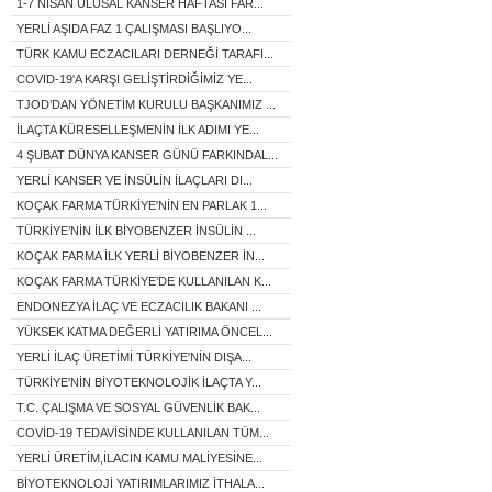
1-7 NİSAN ULUSAL KANSER HAFTASI FAR...
YERLİ AŞIDA FAZ 1 ÇALIŞMASI BAŞLIYO...
TÜRK KAMU ECZACILARI DERNEĞİ TARAFI...
COVID-19'A KARŞI GELİŞTİRDİĞİMİZ YE...
TJOD’DAN YÖNETİM KURULU BAŞKANIMIZ ...
İLAÇTA KÜRESELLEŞMENİN İLK ADIMI YE...
4 ŞUBAT DÜNYA KANSER GÜNÜ FARKINDAL...
YERLİ KANSER VE İNSÜLİN İLAÇLARI DI...
KOÇAK FARMA TÜRKİYE'NİN EN PARLAK 1...
TÜRKİYE’NİN İLK BİYOBENZER İNSÜLİN ...
KOÇAK FARMA İLK YERLİ BİYOBENZER İN...
KOÇAK FARMA TÜRKİYE’DE KULLANILAN K...
ENDONEZYA İLAÇ VE ECZACILIK BAKANI ...
YÜKSEK KATMA DEĞERLİ YATIRIMA ÖNCEL...
YERLİ İLAÇ ÜRETİMİ TÜRKİYE'NİN DIŞA...
TÜRKİYE'NİN BİYOTEKNOLOJİK İLAÇTA Y...
T.C. ÇALIŞMA VE SOSYAL GÜVENLİK BAK...
COVİD-19 TEDAVİSİNDE KULLANILAN TÜM...
YERLİ ÜRETİM,İLACIN KAMU MALİYESİNE...
BİYOTEKNOLOJİ YATIRIMLARIMIZ İTHALA...