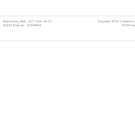
Mahmutbey Mah. 2477 Sok. No:23
Copyright 2016 ©
www.koc
34218 Bağcılar - İSTANBUL
KVKK Ayd