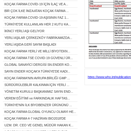
KOÇAK FARMA COVİD-19 İÇİN İLAÇ VE A...
BİR ÇOK İLKE İMZA ATAN KOÇAK FARMA ...
KOÇAK FARMA COVID-19 AŞISININ FAZ 1...
TÜRKİYE'DE KULLANILAN HER 2 KUTU KA...
İKİNCİ YERLİ AŞI GELİYOR
YERLİ AŞILAR ÇERKEZKÖY FABRİKAMIZDA...
YERLİ AŞIDA GERİ SAYIM BAŞLADI
KOÇAK FARMA YERLİ VE MİLLİ BİYOTEKN...
KOÇAK FARMA TSE COVID-19 GÜVENLİ ÜR...
GLOBAL SANAYİCİ DERGİSİ SN.ENDER KO...
SAYIN ENDER KOÇAK'A TÜRKİYE'DE KADI...
https://www.who.int/publicati
KOÇAK FARMA'NIN AVRUPA BİRLİĞİ GMP ...
SÜRDÜRÜLEBİLİR KALKINMA İÇİN YERLİ ...
YÖNETİM KURULU BAŞKANIMIZ SAYIN END...
VEREM EĞİTİMİ ve FARKINDALIK HAFTAS...
TÜRKİYE'NİN İLK BİYOBENZER ÜRÜNÜNÜ ...
KOÇAK FARMA GLOBAL OYUNCU OLMAYI HE...
KOÇAK FARMA 4-7 HAZİRAN BIO2018'DE
UZM. DR. CEO VE GENEL MÜDÜR HAKAN K...