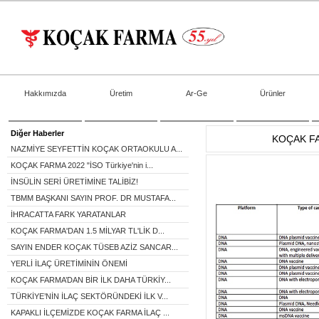
Hakkımızda
Üretim
Ar-Ge
Ürünler
Diğer Haberler
KOÇAK FA
NAZMİYE SEYFETTİN KOÇAK ORTAOKULU A...
KOÇAK FARMA 2022 "İSO Türkiye'nin i...
İNSÜLİN SERİ ÜRETİMİNE TALİBİZ!
TBMM BAŞKANI SAYIN PROF. DR MUSTAFA...
İHRACATTA FARK YARATANLAR
KOÇAK FARMA'DAN 1.5 MİLYAR TL'LİK D...
SAYIN ENDER KOÇAK TÜSEB AZİZ SANCAR...
YERLİ İLAÇ ÜRETİMİNİN ÖNEMİ
KOÇAK FARMA’DAN BİR İLK DAHA TÜRKİY...
TÜRKİYE’NİN İLAÇ SEKTÖRÜNDEKİ İLK V...
KAPAKLI İLÇEMİZDE KOÇAK FARMA İLAÇ ...