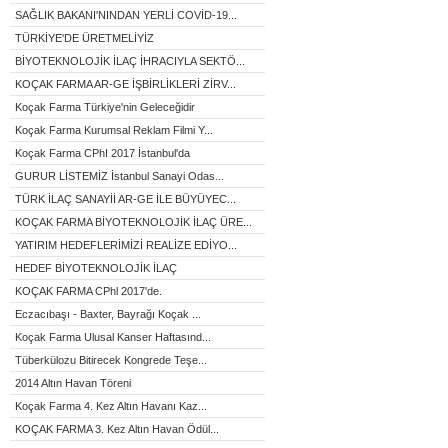
SAĞLIK BAKANI'NINDAN YERLİ COVİD-19...
TÜRKİYE'DE ÜRETMELİYİZ
BİYOTEKNOLOJİK İLAÇ İHRACIYLA SEKTÖ...
KOÇAK FARMA AR-GE İŞBİRLİKLERİ ZİRV...
Koçak Farma Türkiye'nin Geleceğidir
Koçak Farma Kurumsal Reklam Filmi Y...
Koçak Farma CPhI 2017 İstanbul'da
GURUR LİSTEMİZ İstanbul Sanayi Odas...
TÜRK İLAÇ SANAYİİ AR-GE İLE BÜYÜYEC...
KOÇAK FARMA BİYOTEKNOLOJİK İLAÇ ÜRE...
YATIRIM HEDEFLERİMİZİ REALİZE EDİYO...
HEDEF BİYOTEKNOLOJİK İLAÇ
KOÇAK FARMA CPhl 2017'de.
Eczacıbaşı - Baxter, Bayrağı Koçak ...
Koçak Farma Ulusal Kanser Haftasınd...
Tüberkülozu Bitirecek Kongrede Teşe...
2014 Altın Havan Töreni
Koçak Farma 4. Kez Altın Havanı Kaz...
KOÇAK FARMA 3. Kez Altın Havan Ödül...