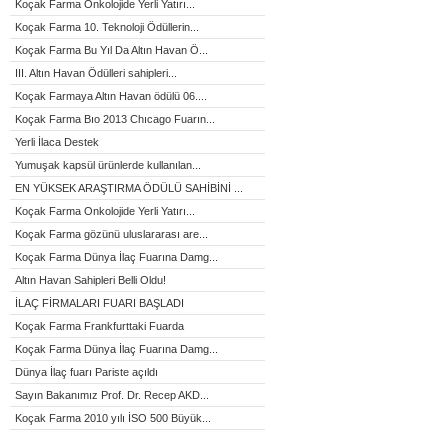
Koçak Farma Onkolojide Yerli Yatırı...
Koçak Farma 10. Teknoloji Ödüllerin...
Koçak Farma Bu Yıl Da Altın Havan Ö...
III. Altın Havan Ödülleri sahipleri...
Koçak Farmaya Altın Havan ödülü 06....
Koçak Farma Bıo 2013 Chıcago Fuarın...
Yerli İlaca Destek
Yumuşak kapsül ürünlerde kullanılan...
EN YÜKSEK ARAŞTIRMA ÖDÜLÜ SAHİBİNİ ...
Koçak Farma Onkolojide Yerli Yatırı...
Koçak Farma gözünü uluslararası are...
Koçak Farma Dünya İlaç Fuarına Damg...
Altın Havan Sahipleri Belli Oldu!
İLAÇ FİRMALARI FUARI BAŞLADI
Koçak Farma Frankfurttaki Fuarda
Koçak Farma Dünya İlaç Fuarına Damg...
Dünya İlaç fuarı Pariste açıldı
Sayın Bakanımız Prof. Dr. Recep AKD...
Koçak Farma 2010 yılı İSO 500 Büyük...