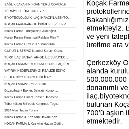
Koçak Farma 
SAĞLIK BAKANI'NINDAN YERLİ COVİD-19...
protokollerin
TÜRKİYE'DE ÜRETMELİYİZ
Bakanlığımız
BİYOTEKNOLOJİK İLAÇ İHRACIYLA SEKTÖ...
KOÇAK FARMA AR-GE İŞBİRLİKLERİ ZİRV...
etmekteyiz. 
Koçak Farma Türkiye'nin Geleceğidir
ve yeni tale
Koçak Farma Kurumsal Reklam Filmi Y...
üretime ara 
Koçak Farma CPhI 2017 İstanbul'da
GURUR LİSTEMİZ İstanbul Sanayi Odas...
TÜRK İLAÇ SANAYİİ AR-GE İLE BÜYÜYEC...
Çerkezköy O
KOÇAK FARMA BİYOTEKNOLOJİK İLAÇ ÜRE...
alanda kurulu
YATIRIM HEDEFLERİMİZİ REALİZE EDİYO...
500.000.000 k
HEDEF BİYOTEKNOLOJİK İLAÇ
KOÇAK FARMA CPhl 2017'de.
donanımlı ve
Eczacıbaşı - Baxter, Bayrağı Koçak ...
ilaç,biyotekn
Koçak Farma Ulusal Kanser Haftasınd...
bulunan Koça
Tüberkülozu Bitirecek Kongrede Teşe...
2014 Altın Havan Töreni
700’ü aşkın i
Koçak Farma 4. Kez Altın Havanı Kaz...
etmektedir.
KOÇAK FARMA 3. Kez Altın Havan Ödül...