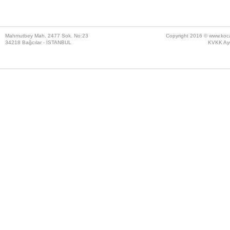
Mahmutbey Mah. 2477 Sok. No:23
Copyright 2016 ©
www.koc
34218 Bağcılar - İSTANBUL
KVKK Ayd