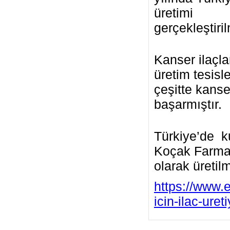
üretimi
gerçekleştiril
Kanser ilaçl
üretim tesisl
çeşitte kanse
başarmıştır.
Türkiye’de ku
Koçak Farma 
olarak üretil
https://www.
icin-ilac-ureti