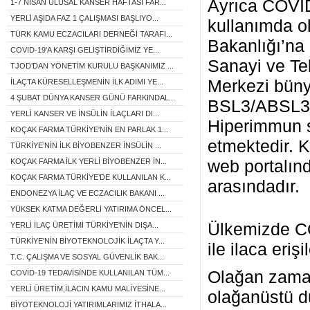
Ayrıca COVİD
1-7 NİSAN ULUSAL KANSER HAFTASI FAR...
YERLİ AŞIDA FAZ 1 ÇALIŞMASI BAŞLIYO...
kullanımda ol
TÜRK KAMU ECZACILARI DERNEĞİ TARAFI...
Bakanlığı’na 
COVID-19'A KARŞI GELİŞTİRDİĞİMİZ YE...
Sanayi ve Te
TJOD’DAN YÖNETİM KURULU BAŞKANIMIZ ...
Merkezi büny
İLAÇTA KÜRESELLEŞMENİN İLK ADIMI YE...
4 ŞUBAT DÜNYA KANSER GÜNÜ FARKINDAL...
BSL3/ABSL3 l
YERLİ KANSER VE İNSÜLİN İLAÇLARI DI...
Hiperimmun se
KOÇAK FARMA TÜRKİYE'NİN EN PARLAK 1...
etmektedir. 
TÜRKİYE’NİN İLK BİYOBENZER İNSÜLİN ...
web portalınd
KOÇAK FARMA İLK YERLİ BİYOBENZER İN...
KOÇAK FARMA TÜRKİYE’DE KULLANILAN K...
arasındadır.
ENDONEZYA İLAÇ VE ECZACILIK BAKANI ...
YÜKSEK KATMA DEĞERLİ YATIRIMA ÖNCEL...
Ülkemizde CO
YERLİ İLAÇ ÜRETİMİ TÜRKİYE'NİN DIŞA...
TÜRKİYE'NİN BİYOTEKNOLOJİK İLAÇTA Y...
ile ilaca eriş
T.C. ÇALIŞMA VE SOSYAL GÜVENLİK BAK...
Olağan zaman
COVİD-19 TEDAVİSİNDE KULLANILAN TÜM...
YERLİ ÜRETİM,İLACIN KAMU MALİYESİNE...
olağanüstü d
BİYOTEKNOLOJİ YATIRIMLARIMIZ İTHALA...