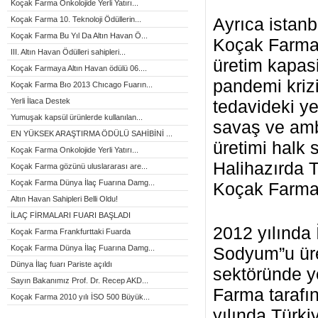
Koçak Farma Onkolojide Yerli Yatırı...
Ayrıca istan
Koçak Farma 10. Teknoloji Ödüllerin...
Koçak Farma Bu Yıl Da Altın Havan Ö...
Koçak Farma 
III. Altın Havan Ödülleri sahipleri...
üretim kapasi
Koçak Farmaya Altın Havan ödülü 06....
pandemi kriz
Koçak Farma Bıo 2013 Chıcago Fuarın...
Yerli İlaca Destek
tedavideki ye
Yumuşak kapsül ürünlerde kullanılan...
savaş ve amb
EN YÜKSEK ARAŞTIRMA ÖDÜLÜ SAHİBİNİ ...
üretimi halk
Koçak Farma Onkolojide Yerli Yatırı...
Halihazırda T
Koçak Farma gözünü uluslararası are...
Koçak Farma Dünya İlaç Fuarına Damg...
Koçak Farma 
Altın Havan Sahipleri Belli Oldu!
İLAÇ FİRMALARI FUARI BAŞLADI
2012 yılında 
Koçak Farma Frankfurttaki Fuarda
Koçak Farma Dünya İlaç Fuarına Damg...
Sodyum”u ür
Dünya İlaç fuarı Pariste açıldı
sektöründe y
Sayın Bakanımız Prof. Dr. Recep AKD...
Farma tarafı
Koçak Farma 2010 yılı İSO 500 Büyük...
yılında Türkiy