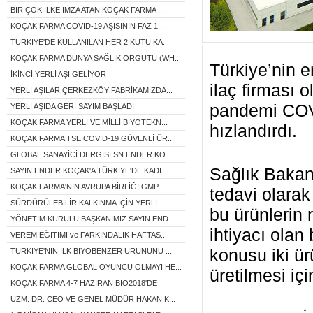
BİR ÇOK İLKE İMZA ATAN KOÇAK FARMA ...
KOÇAK FARMA COVID-19 AŞISININ FAZ 1...
TÜRKİYE'DE KULLANILAN HER 2 KUTU KA...
KOÇAK FARMA DÜNYA SAĞLIK ÖRGÜTÜ (WH...
Türkiye’nin e
İKİNCİ YERLİ AŞI GELİYOR
ilaç firması 
YERLİ AŞILAR ÇERKEZKÖY FABRİKAMIZDA...
pandemi COVİ
YERLİ AŞIDA GERİ SAYIM BAŞLADI
KOÇAK FARMA YERLİ VE MİLLİ BİYOTEKN...
hızlandırdı.
KOÇAK FARMA TSE COVID-19 GÜVENLİ ÜR...
GLOBAL SANAYİCİ DERGİSİ SN.ENDER KO...
Sağlık Bakanl
SAYIN ENDER KOÇAK'A TÜRKİYE'DE KADI...
KOÇAK FARMA'NIN AVRUPA BİRLİĞİ GMP ...
tedavi olarak
SÜRDÜRÜLEBİLİR KALKINMA İÇİN YERLİ ...
bu ürünlerin
YÖNETİM KURULU BAŞKANIMIZ SAYIN END...
ihtiyacı olan 
VEREM EĞİTİMİ ve FARKINDALIK HAFTAS...
konusu iki ü
TÜRKİYE'NİN İLK BİYOBENZER ÜRÜNÜNÜ ...
KOÇAK FARMA GLOBAL OYUNCU OLMAYI HE...
üretilmesi iç
KOÇAK FARMA 4-7 HAZİRAN BIO2018'DE
UZM. DR. CEO VE GENEL MÜDÜR HAKAN K...