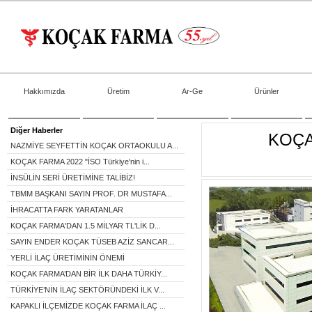
Hakkımızda
Üretim
Ar-Ge
Ürünler
Diğer Haberler
KOÇA
NAZMİYE SEYFETTİN KOÇAK ORTAOKULU A...
KOÇAK FARMA 2022 "İSO Türkiye'nin i...
İNSÜLİN SERİ ÜRETİMİNE TALİBİZ!
TBMM BAŞKANI SAYIN PROF. DR MUSTAFA...
İHRACATTA FARK YARATANLAR
KOÇAK FARMA'DAN 1.5 MİLYAR TL'LİK D...
SAYIN ENDER KOÇAK TÜSEB AZİZ SANCAR...
YERLİ İLAÇ ÜRETİMİNİN ÖNEMİ
KOÇAK FARMA’DAN BİR İLK DAHA TÜRKİY...
TÜRKİYE’NİN İLAÇ SEKTÖRÜNDEKİ İLK V...
KAPAKLI İLÇEMİZDE KOÇAK FARMA İLAÇ ...