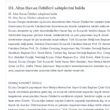
III. Altın Havan Ödülleri sahiplerini buldu
III. Altın Havan Ödülleri sahiplerini buldu
III. Altın Havan Ödülleri sahiplerini buldu
Eczacı Dergisi tarafından üçüncüsü düzenlenen Altın Havan Ödülleri’nin sahipleri beli
Üniversitesi Eczacılık Fakültesi’nde düzenlenecek törenle sahiplerine takdim edilecek
Eczacı dergisinin üç yıldır düzenlediği Altın Havan İlaç ve Eczacılık Sektörü Başarı Ödü
Sektördeki başarıları görünür kılmak, ödüllendirmek ve yeni çalışmaları teşvik etmek
isimlerinden oluşan bir jüri tarafından tespit ediliyor. Türk Eczacıları Birliği eski Baş
başkanlık ettiği jüride, İstanbul Üniversitesi Eczacılık Fakültesi Dekanı Prof. Dr. Ah
Fakültesi Dekanı Prof. Dr. Gülden Omurtag, Araştırmacı İlaç Firmaları Derneği Başka
Sendikası Başkanı Ecz. Nezih Barut, Türkiye İlaç Sanayi Derneği Başkanı Ecz. Cengiz 
Ecz. Abdullah Özyiğit, Tekirdağ Eczacı Odası Başkanı Ecz. Ufuk Ersöz, Klinik Eczac
Sancar, Eczacı Dergisi Türk Eczacılık Tarihi Yazarı Mert Sandalcı, Novi Medya Mer
Çimer ve Ecz. Zeliha Yılmaz bulunuyor. Başvuruların tamamlanmasının ardından üç ayr
artış yaşanan başvurular arasında ödüle layık olanları tespit etti.
DOMAÇ’A HİZMET ÖDÜLÜ
Eczacı Dergisi’ni yayınlayan Novi Medya Merkezi’nin Yayın Grubu Başkanı Çetin Öztü
büyük sıkıntılarla gündeme gelen ilaç ve eczacılık sektöründe başarıları teşvik etmek
belgelemek amacıyla Altın Havan Ödülleri’ni verdiklerini söyledi. Sektörün sağlık ve e
ifade eden Öztürk, “Eczacılığın babası sayılan Galen’in yaşadığı topraklarda ilaç ve e
büyük bir onurdur. Ödül kazanan firma ve şahısları başarılarından dolayı tebrik ediyo
herkese sonsuz teşekkürlerimizi sunuyoruz” dedi. Öztürk, jüri üyelerinin teklifi ile