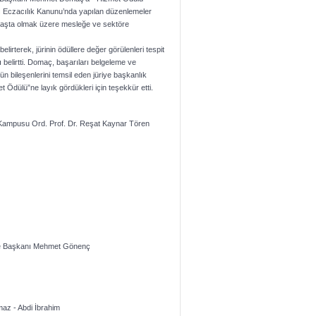
yılı Eczacılık Kanunu’nda yapılan düzenlemeler
 başta olmak üzere mesleğe ve sektöre
irterek, jürinin ödüllere değer görülenleri tespit
 belirtti. Domaç, başarıları belgeleme ve
ün bileşenlerini temsil eden jüriye başkanlık
 Ödülü”ne layık gördükleri için teşekkür etti.
 Kampusu Ord. Prof. Dr. Reşat Kaynar Tören
ye Başkanı Mehmet Gönenç
maz - Abdi İbrahim