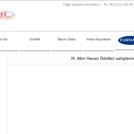
|
Bilgi Toplumu Hizmetleri
|
+90 (212) 410 39
Ar-Ge
Ürünler
Basın Odası
İnsan Kaynakları
III. Altın Havan Ödülleri sahipleri