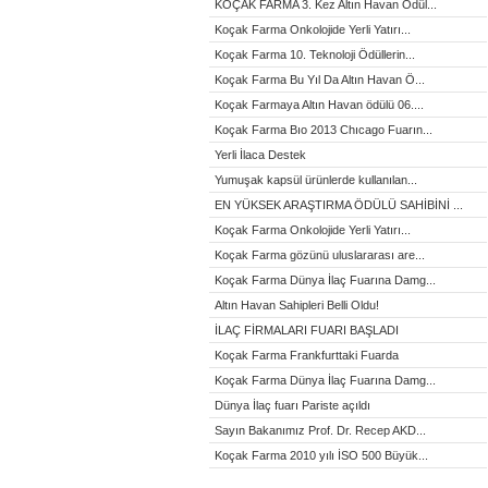
KOÇAK FARMA 3. Kez Altın Havan Ödül...
Koçak Farma Onkolojide Yerli Yatırı...
Koçak Farma 10. Teknoloji Ödüllerin...
Koçak Farma Bu Yıl Da Altın Havan Ö...
Koçak Farmaya Altın Havan ödülü 06....
Koçak Farma Bıo 2013 Chıcago Fuarın...
Yerli İlaca Destek
Yumuşak kapsül ürünlerde kullanılan...
EN YÜKSEK ARAŞTIRMA ÖDÜLÜ SAHİBİNİ ...
Koçak Farma Onkolojide Yerli Yatırı...
Koçak Farma gözünü uluslararası are...
Koçak Farma Dünya İlaç Fuarına Damg...
Altın Havan Sahipleri Belli Oldu!
İLAÇ FİRMALARI FUARI BAŞLADI
Koçak Farma Frankfurttaki Fuarda
Koçak Farma Dünya İlaç Fuarına Damg...
Dünya İlaç fuarı Pariste açıldı
Sayın Bakanımız Prof. Dr. Recep AKD...
Koçak Farma 2010 yılı İSO 500 Büyük...