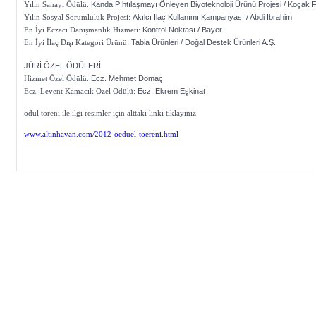
Yılın Sanayi Ödülü:
Kanda Pıhtılaşmayı Önleyen Biyoteknoloji Ürünü Projesi / Koçak
Yılın Sosyal Sorumluluk Projesi:
Akılcı İlaç Kullanımı Kampanyası / Abdi İbrahim
En İyi Eczacı Danışmanlık Hizmeti:
Kontrol Noktası / Bayer
En İyi İlaç Dışı Kategori Ürünü:
Tabia Ürünleri / Doğal Destek Ürünleri A.Ş.
JÜRİ ÖZEL ÖDÜLERİ
Hizmet Özel Ödülü:
Ecz. Mehmet Domaç
Ecz. Levent Kamacık Özel Ödülü:
Ecz. Ekrem Eşkinat
ödül töreni ile ilgi resimler için alttaki linki tıklayınız
www.altinhavan.com/2012-oeduel-toereni.html