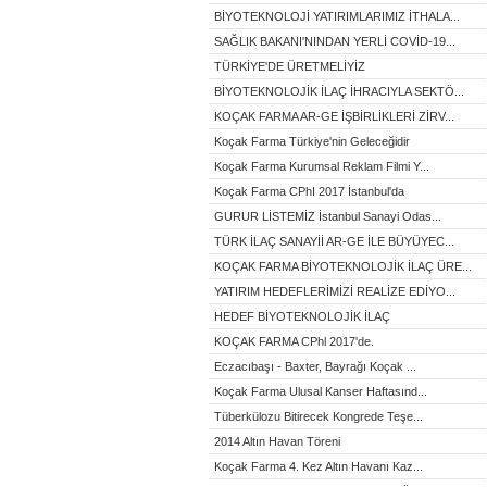
BİYOTEKNOLOJİ YATIRIMLARIMIZ İTHALA...
SAĞLIK BAKANI'NINDAN YERLİ COVİD-19...
TÜRKİYE'DE ÜRETMELİYİZ
BİYOTEKNOLOJİK İLAÇ İHRACIYLA SEKTÖ...
KOÇAK FARMA AR-GE İŞBİRLİKLERİ ZİRV...
Koçak Farma Türkiye'nin Geleceğidir
Koçak Farma Kurumsal Reklam Filmi Y...
Koçak Farma CPhI 2017 İstanbul'da
GURUR LİSTEMİZ İstanbul Sanayi Odas...
TÜRK İLAÇ SANAYİİ AR-GE İLE BÜYÜYEC...
KOÇAK FARMA BİYOTEKNOLOJİK İLAÇ ÜRE...
YATIRIM HEDEFLERİMİZİ REALİZE EDİYO...
HEDEF BİYOTEKNOLOJİK İLAÇ
KOÇAK FARMA CPhl 2017'de.
Eczacıbaşı - Baxter, Bayrağı Koçak ...
Koçak Farma Ulusal Kanser Haftasınd...
Tüberkülozu Bitirecek Kongrede Teşe...
2014 Altın Havan Töreni
Koçak Farma 4. Kez Altın Havanı Kaz...