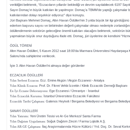
verildiğini belirterek, “Eczacıların yıllardır beklediği ve devrim sayılabilecek 6197 Sa
Sayın Domaç’ın büyük katkıları ile yapılmıştır. Domaç’a TBMM’de yaptığı çalışmalar
katkılarından dolayı teşekkür ediyoruz” diye konuştu.
Jüri Başkanı Mehmet Domaç, Altın Havan Ödülleri’nin 3 yılda büyük bir ilgi gördüğünü bel
ederken başvuru sayısı ve birbirinden değerli çalışmalar olması nedeniyle zorlandığını
ödüllendirmenin sektörün geleceğine önemli katkıları olacağını belirterek, sektörün büt
yapmaktan büyük onur duyduğunu ifade etti. Domaç, jüri üyelerine de kendisini “Hizmet
ÖDÜL TÖRENİ
Altın Havan Ödülleri, 5 Kasım 2012 saat 18:00’da Marmara Üniversitesi Haydarpaşa
Salonu’nda sahiplerine verilecek.
İşte 3. Altın Havan Ödülleri’ni almaya değer görülenler
ECZACILIK ÖDÜLLERİ
Yılın Serbest Eczacısı:
Ecz. Emine Akgün / Akgün Eczanesi - Antalya
Yılın Klinik Eczacısı:
Prof. Dr. Fikret Vehbi İzzettin / Klinik Eczacılık Derneği Başkanı
En İyi Eczane Dekorasyonu:
Ege Eczanesi / Ümraniye - İstanbul
Yılın Eczacılık Kurumu:
İstanbul Üniversitesi Eczacılık Fakültesi
Eczacılık Tarihi Çalışması:
Galenos Heykeli / Bergama Belediyesi ve Bergama Beledi
SANAYİ ÖDÜLLERİ
Yılın Yatırımı:
Yeni Üretim Tesisi ve Ar-Ge Merkezi/ Santa Farma
Yılın Dağıtım Uygulaması:
Soğuk Dağıtım Zinciri / Farma Lojistik A.Ş.
Yılın AR-GE Çalışması:
İlaç Araştırmalarında Hücre Kültürü / Yrd. Doç. Dr. Seval Kork