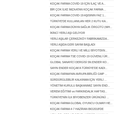
KOÇAK FARMA COVİD-19 İÇİN İLAÇ VE A...
BİR ÇOK İLKE İMZA ATAN KOÇAK FARMA ...
KOÇAK FARMA COVID-19 AŞISININ FAZ 1...
TÜRKİYE'DE KULLANILAN HER 2 KUTU KA...
KOÇAK FARMA DÜNYA SAĞLIK ÖRGÜTÜ (WH...
İKİNCİ YERLİ AŞI GELİYOR
YERLİ AŞILAR ÇERKEZKÖY FABRİKAMIZDA...
YERLİ AŞIDA GERİ SAYIM BAŞLADI
KOÇAK FARMA YERLİ VE MİLLİ BİYOTEKN...
KOÇAK FARMA TSE COVID-19 GÜVENLİ ÜR...
GLOBAL SANAYİCİ DERGİSİ SN.ENDER KO...
SAYIN ENDER KOÇAK'A TÜRKİYE'DE KADI...
KOÇAK FARMA'NIN AVRUPA BİRLİĞİ GMP ...
SÜRDÜRÜLEBİLİR KALKINMA İÇİN YERLİ ...
YÖNETİM KURULU BAŞKANIMIZ SAYIN END...
VEREM EĞİTİMİ ve FARKINDALIK HAFTAS...
TÜRKİYE'NİN İLK BİYOBENZER ÜRÜNÜNÜ ...
KOÇAK FARMA GLOBAL OYUNCU OLMAYI HE...
KOÇAK FARMA 4-7 HAZİRAN BIO2018'DE