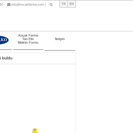
TR
EN
 50
info@kocakfarma.com
|
Ara
Koçak Farma
Yan Etki
İletişim
Bildirim Formu
ni buldu