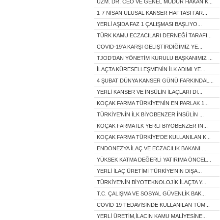
UZM. DR. CEO VE GENEL MÜDÜR HAKAN K...
1-7 NİSAN ULUSAL KANSER HAFTASI FAR...
YERLİ AŞIDA FAZ 1 ÇALIŞMASI BAŞLIYO...
TÜRK KAMU ECZACILARI DERNEĞİ TARAFI...
COVID-19'A KARŞI GELİŞTİRDİĞİMİZ YE...
TJOD’DAN YÖNETİM KURULU BAŞKANIMIZ ...
İLAÇTA KÜRESELLEŞMENİN İLK ADIMI YE...
4 ŞUBAT DÜNYA KANSER GÜNÜ FARKINDAL...
YERLİ KANSER VE İNSÜLİN İLAÇLARI DI...
KOÇAK FARMA TÜRKİYE'NİN EN PARLAK 1...
TÜRKİYE’NİN İLK BİYOBENZER İNSÜLİN ...
KOÇAK FARMA İLK YERLİ BİYOBENZER İN...
KOÇAK FARMA TÜRKİYE’DE KULLANILAN K...
ENDONEZYA İLAÇ VE ECZACILIK BAKANI ...
YÜKSEK KATMA DEĞERLİ YATIRIMA ÖNCEL...
YERLİ İLAÇ ÜRETİMİ TÜRKİYE'NİN DIŞA...
TÜRKİYE'NİN BİYOTEKNOLOJİK İLAÇTA Y...
T.C. ÇALIŞMA VE SOSYAL GÜVENLİK BAK...
COVİD-19 TEDAVİSİNDE KULLANILAN TÜM...
YERLİ ÜRETİM,İLACIN KAMU MALİYESİNE...