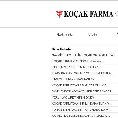
Hakkımızda
Üretim
Diğer Haberler
NAZMİYE SEYFETTİN KOÇAK ORTAOKULU A...
KOÇAK FARMA 2022 "İSO Türkiye'nin i...
İNSÜLİN SERİ ÜRETİMİNE TALİBİZ!
TBMM BAŞKANI SAYIN PROF. DR MUSTAFA...
İHRACATTA FARK YARATANLAR
KOÇAK FARMA'DAN 1.5 MİLYAR TL'LİK D...
SAYIN ENDER KOÇAK TÜSEB AZİZ SANCAR...
YERLİ İLAÇ ÜRETİMİNİN ÖNEMİ
KOÇAK FARMA’DAN BİR İLK DAHA TÜRKİY...
TÜRKİYE’NİN İLAÇ SEKTÖRÜNDEKİ İLK V...
KAPAKLI İLÇEMİZDE KOÇAK FARMA İLAÇ ...