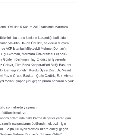
rlendi. Ödüller, 5 Kasım 2012 tarihinde Marmara
.
lleri’nin bu sene kimlerin kazandığı belli oldu.
 amacıyla Altın Havan Ödülleri, sektörün duayen
kanı ve AKP İstanbul Milletvekili Mehmet Domaç’ın
met Oğul Araman, Marmara Üniversitesi Eczacılık
nı Güldem Berkman, İlaç Endüstrisi İşverenler
Celayir, Tüm Ecza Kooperatifleri Birliği Başkanı
ılık Derneği Yönetim Kurulu Üyesi Doç. Dr. Mesut
kezi Yayın Grubu Başkanı Çetin Öztürk, Ecz. Ahmet
ı toplantı yapan jüri, geçen yıllara nazaran büyük
rk, son yıllarda yaşanan
, ödüllendirmek ve
konomi anlamında ciddi katma değerler yarattığını
czacılık çalışmalarını ödüllendirmek bizim için
ruz. Başta jüri üyeleri olmak üzere emeği geçen
 Jüri Başkanı Mehmet Domaç’a “Hizmet Ödülü”