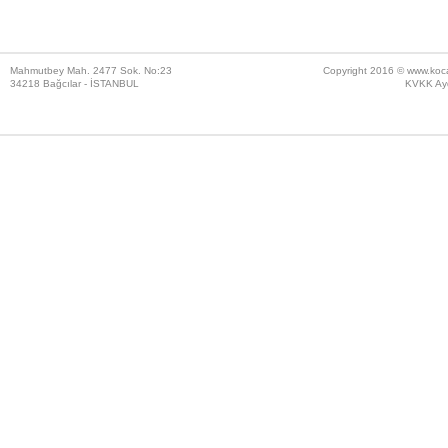
Mahmutbey Mah. 2477 Sok. No:23
Copyright 2016 ©
www.koc
34218 Bağcılar - İSTANBUL
KVKK Ayd