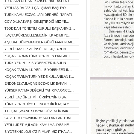
1-7 NİSAN ULUSAL KANSER HAFTASI FAR...
YERLİ AŞIDA FAZ 1 ÇALIŞMASI BAŞLIYO...
TÜRK KAMU ECZACILARI DERNEĞİ TARAFI...
COVID-19'A KARŞI GELİŞTİRDİĞİMİZ YE...
TJOD’DAN YÖNETİM KURULU BAŞKANIMIZ ...
İLAÇTA KÜRESELLEŞMENİN İLK ADIMI YE...
4 ŞUBAT DÜNYA KANSER GÜNÜ FARKINDAL...
YERLİ KANSER VE İNSÜLİN İLAÇLARI DI...
KOÇAK FARMA TÜRKİYE'NİN EN PARLAK 1...
TÜRKİYE’NİN İLK BİYOBENZER İNSÜLİN ...
KOÇAK FARMA İLK YERLİ BİYOBENZER İN...
KOÇAK FARMA TÜRKİYE’DE KULLANILAN K...
ENDONEZYA İLAÇ VE ECZACILIK BAKANI ...
YÜKSEK KATMA DEĞERLİ YATIRIMA ÖNCEL...
YERLİ İLAÇ ÜRETİMİ TÜRKİYE'NİN DIŞA...
TÜRKİYE'NİN BİYOTEKNOLOJİK İLAÇTA Y...
T.C. ÇALIŞMA VE SOSYAL GÜVENLİK BAK...
COVİD-19 TEDAVİSİNDE KULLANILAN TÜM...
YERLİ ÜRETİM,İLACIN KAMU MALİYESİNE...
BİYOTEKNOLOJİ YATIRIMLARIMIZ İTHALA...