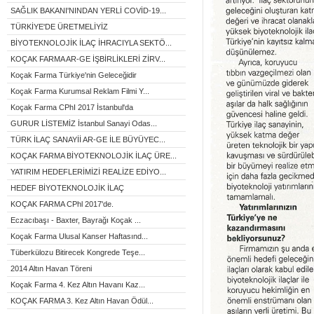
SAĞLIK BAKANI'NINDAN YERLİ COVİD-19...
TÜRKİYE'DE ÜRETMELİYİZ
BİYOTEKNOLOJİK İLAÇ İHRACIYLA SEKTÖ...
KOÇAK FARMA AR-GE İŞBİRLİKLERİ ZİRV...
Koçak Farma Türkiye'nin Geleceğidir
Koçak Farma Kurumsal Reklam Filmi Y...
Koçak Farma CPhI 2017 İstanbul'da
GURUR LİSTEMİZ İstanbul Sanayi Odas...
TÜRK İLAÇ SANAYİİ AR-GE İLE BÜYÜYEC...
KOÇAK FARMA BİYOTEKNOLOJİK İLAÇ ÜRE...
YATIRIM HEDEFLERİMİZİ REALİZE EDİYO...
HEDEF BİYOTEKNOLOJİK İLAÇ
KOÇAK FARMA CPhl 2017'de.
Eczacıbaşı - Baxter, Bayrağı Koçak ...
Koçak Farma Ulusal Kanser Haftasınd...
Tüberkülozu Bitirecek Kongrede Teşe...
2014 Altın Havan Töreni
Koçak Farma 4. Kez Altın Havanı Kaz...
KOÇAK FARMA 3. Kez Altın Havan Ödül...