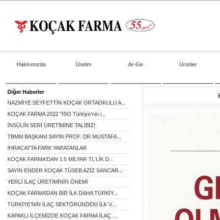
Hakkımızda
Üretim
Ar-Ge
Ürünler
Diğer Haberler
NAZMİYE SEYFETTİN KOÇAK ORTAOKULU A...
KOÇAK FARMA 2022 "İSO Türkiye'nin i...
İNSÜLİN SERİ ÜRETİMİNE TALİBİZ!
TBMM BAŞKANI SAYIN PROF. DR MUSTAFA...
İHRACATTA FARK YARATANLAR
KOÇAK FARMA'DAN 1.5 MİLYAR TL'LİK D...
SAYIN ENDER KOÇAK TÜSEB AZİZ SANCAR...
YERLİ İLAÇ ÜRETİMİNİN ÖNEMİ
KOÇAK FARMA’DAN BİR İLK DAHA TÜRKİY...
TÜRKİYE’NİN İLAÇ SEKTÖRÜNDEKİ İLK V...
KAPAKLI İLÇEMİZDE KOÇAK FARMA İLAÇ ...