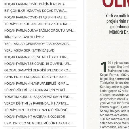
KOÇAK FARMA COVİD-19 İÇİN İLAÇ VE A...
BİR ÇOK İLKE İMZA ATAN KOÇAK FARMA ...
KOÇAK FARMA COVID-19 AŞISININ FAZ 1...
TÜRKİYE'DE KULLANILAN HER 2 KUTU KA...
KOÇAK FARMA DÜNYA SAĞLIK ÖRGÜTÜ (WH...
İKİNCİ YERLİ AŞI GELİYOR
YERLİ AŞILAR ÇERKEZKÖY FABRİKAMIZDA...
YERLİ AŞIDA GERİ SAYIM BAŞLADI
KOÇAK FARMA YERLİ VE MİLLİ BİYOTEKN...
KOÇAK FARMA TSE COVID-19 GÜVENLİ ÜR...
GLOBAL SANAYİCİ DERGİSİ SN.ENDER KO...
SAYIN ENDER KOÇAK'A TÜRKİYE'DE KADI...
KOÇAK FARMA'NIN AVRUPA BİRLİĞİ GMP ...
SÜRDÜRÜLEBİLİR KALKINMA İÇİN YERLİ ...
YÖNETİM KURULU BAŞKANIMIZ SAYIN END...
VEREM EĞİTİMİ ve FARKINDALIK HAFTAS...
TÜRKİYE'NİN İLK BİYOBENZER ÜRÜNÜNÜ ...
KOÇAK FARMA 4-7 HAZİRAN BIO2018'DE
UZM. DR. CEO VE GENEL MÜDÜR HAKAN K...