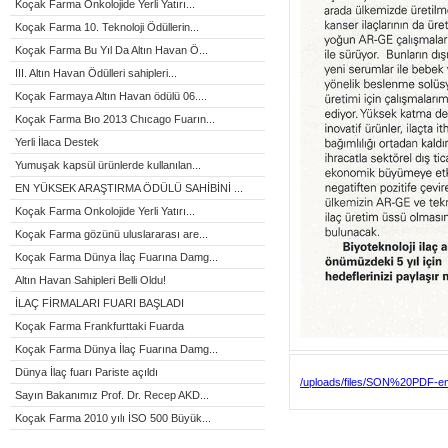
Koçak Farma Onkolojide Yerli Yatırı...
Koçak Farma 10. Teknoloji Ödüllerin...
Koçak Farma Bu Yıl Da Altın Havan Ö...
III. Altın Havan Ödülleri sahipleri...
Koçak Farmaya Altın Havan ödülü 06....
Koçak Farma Bıo 2013 Chıcago Fuarın...
Yerli İlaca Destek
Yumuşak kapsül ürünlerde kullanılan...
EN YÜKSEK ARAŞTIRMA ÖDÜLÜ SAHİBİNİ ...
Koçak Farma Onkolojide Yerli Yatırı...
Koçak Farma gözünü uluslararası are...
Koçak Farma Dünya İlaç Fuarına Damg...
Altın Havan Sahipleri Belli Oldu!
İLAÇ FİRMALARI FUARI BAŞLADI
Koçak Farma Frankfurttaki Fuarda
Koçak Farma Dünya İlaç Fuarına Damg...
Dünya İlaç fuarı Pariste açıldı
/uploads/files/SON%20PDF-em
Sayın Bakanımız Prof. Dr. Recep AKD...
Koçak Farma 2010 yılı İSO 500 Büyük...