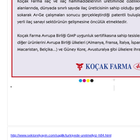
http://www.sektorelyayin.com/saglik/turkiyede-uretmeliyiz-h84.html