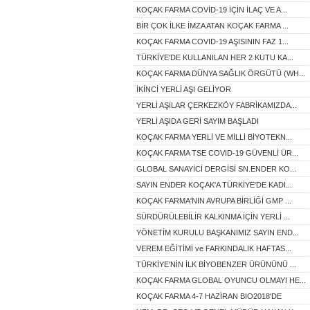
KOÇAK FARMA COVİD-19 İÇİN İLAÇ VE A...
BİR ÇOK İLKE İMZA ATAN KOÇAK FARMA ...
KOÇAK FARMA COVID-19 AŞISININ FAZ 1...
TÜRKİYE'DE KULLANILAN HER 2 KUTU KA...
KOÇAK FARMA DÜNYA SAĞLIK ÖRGÜTÜ (WH...
İKİNCİ YERLİ AŞI GELİYOR
YERLİ AŞILAR ÇERKEZKÖY FABRİKAMIZDA...
YERLİ AŞIDA GERİ SAYIM BAŞLADI
KOÇAK FARMA YERLİ VE MİLLİ BİYOTEKN...
KOÇAK FARMA TSE COVID-19 GÜVENLİ ÜR...
GLOBAL SANAYİCİ DERGİSİ SN.ENDER KO...
SAYIN ENDER KOÇAK'A TÜRKİYE'DE KADI...
KOÇAK FARMA'NIN AVRUPA BİRLİĞİ GMP ...
SÜRDÜRÜLEBİLİR KALKINMA İÇİN YERLİ ...
YÖNETİM KURULU BAŞKANIMIZ SAYIN END...
VEREM EĞİTİMİ ve FARKINDALIK HAFTAS...
TÜRKİYE'NİN İLK BİYOBENZER ÜRÜNÜNÜ ...
KOÇAK FARMA GLOBAL OYUNCU OLMAYI HE...
KOÇAK FARMA 4-7 HAZİRAN BIO2018'DE