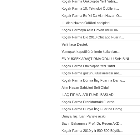
Koçak Farma Onkolojide Yerli Yatırı...
Koçak Farma 10. Teknoloji Ödüllerin...
Koçak Farma Bu Yıl Da Altın Havan Ö...
III. Altın Havan Ödülleri sahipleri...
Koçak Farmaya Altın Havan ödülü 06....
Koçak Farma Bıo 2013 Chıcago Fuarın...
Yerli İlaca Destek
Yumuşak kapsül ürünlerde kullanılan...
EN YÜKSEK ARAŞTIRMA ÖDÜLÜ SAHİBİNİ ...
Koçak Farma Onkolojide Yerli Yatırı...
Koçak Farma gözünü uluslararası are...
Koçak Farma Dünya İlaç Fuarına Damg...
Altın Havan Sahipleri Belli Oldu!
İLAÇ FİRMALARI FUARI BAŞLADI
Koçak Farma Frankfurttaki Fuarda
Koçak Farma Dünya İlaç Fuarına Damg...
Dünya İlaç fuarı Pariste açıldı
Sayın Bakanımız Prof. Dr. Recep AKD...
Koçak Farma 2010 yılı İSO 500 Büyük...