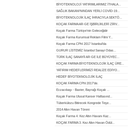
BİYOTEKNOLOJİ YATIRIMLARIMIZ İTHALA...
SAĞLIK BAKANI'NINDAN YERLİ COVİD-19...
BİYOTEKNOLOJİK İLAÇ İHRACIYLA SEKTÖ...
KOÇAK FARMA AR-GE İŞBİRLİKLERİ ZİRV...
Koçak Farma Türkiye'nin Geleceğidir
Koçak Farma Kurumsal Reklam Filmi Y...
Koçak Farma CPhI 2017 İstanbul'da
GURUR LİSTEMİZ İstanbul Sanayi Odas...
TÜRK İLAÇ SANAYİİ AR-GE İLE BÜYÜYEC...
KOÇAK FARMA BİYOTEKNOLOJİK İLAÇ ÜRE...
YATIRIM HEDEFLERİMİZİ REALİZE EDİYO...
HEDEF BİYOTEKNOLOJİK İLAÇ
KOÇAK FARMA CPhl 2017'de.
Eczacıbaşı - Baxter, Bayrağı Koçak ...
Koçak Farma Ulusal Kanser Haftasınd...
Tüberkülozu Bitirecek Kongrede Teşe...
2014 Altın Havan Töreni
Koçak Farma 4. Kez Altın Havanı Kaz...
KOÇAK FARMA 3. Kez Altın Havan Ödül...