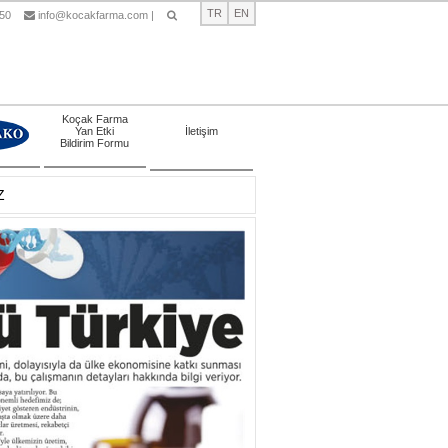
TR
EN
 50
info@kocakfarma.com
|
Ara
Koçak Farma
Yan Etki
İletişim
Bildirim Formu
Z