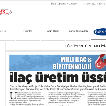
|
Bilgi Toplumu Hizmetleri
|
+90 (212) 410 39
Ar-Ge
Ürünler
Basın Odası
İnsan Kaynakları
TÜRKİYE'DE ÜRETMELİYİ