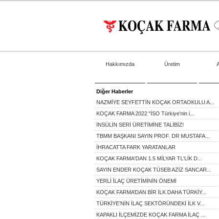
Hakkımızda
Üretim
Diğer Haberler
NAZMİYE SEYFETTİN KOÇAK ORTAOKULU A...
KOÇAK FARMA 2022 "İSO Türkiye'nin i...
İNSÜLİN SERİ ÜRETİMİNE TALİBİZ!
TBMM BAŞKANI SAYIN PROF. DR MUSTAFA...
İHRACATTA FARK YARATANLAR
KOÇAK FARMA'DAN 1.5 MİLYAR TL'LİK D...
SAYIN ENDER KOÇAK TÜSEB AZİZ SANCAR...
YERLİ İLAÇ ÜRETİMİNİN ÖNEMİ
KOÇAK FARMA’DAN BİR İLK DAHA TÜRKİY...
TÜRKİYE’NİN İLAÇ SEKTÖRÜNDEKİ İLK V...
KAPAKLI İLÇEMİZDE KOÇAK FARMA İLAÇ ...