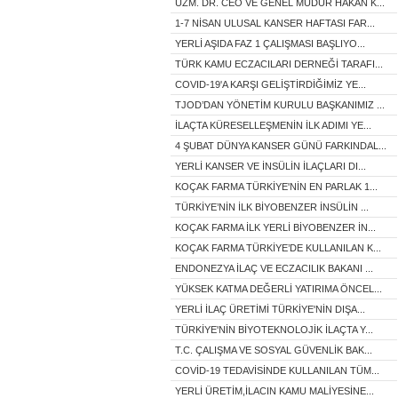
UZM. DR. CEO VE GENEL MÜDÜR HAKAN K...
1-7 NİSAN ULUSAL KANSER HAFTASI FAR...
YERLİ AŞIDA FAZ 1 ÇALIŞMASI BAŞLIYO...
TÜRK KAMU ECZACILARI DERNEĞİ TARAFI...
COVID-19'A KARŞI GELİŞTİRDİĞİMİZ YE...
TJOD’DAN YÖNETİM KURULU BAŞKANIMIZ ...
İLAÇTA KÜRESELLEŞMENİN İLK ADIMI YE...
4 ŞUBAT DÜNYA KANSER GÜNÜ FARKINDAL...
YERLİ KANSER VE İNSÜLİN İLAÇLARI DI...
KOÇAK FARMA TÜRKİYE'NİN EN PARLAK 1...
TÜRKİYE’NİN İLK BİYOBENZER İNSÜLİN ...
KOÇAK FARMA İLK YERLİ BİYOBENZER İN...
KOÇAK FARMA TÜRKİYE’DE KULLANILAN K...
ENDONEZYA İLAÇ VE ECZACILIK BAKANI ...
YÜKSEK KATMA DEĞERLİ YATIRIMA ÖNCEL...
YERLİ İLAÇ ÜRETİMİ TÜRKİYE'NİN DIŞA...
TÜRKİYE'NİN BİYOTEKNOLOJİK İLAÇTA Y...
T.C. ÇALIŞMA VE SOSYAL GÜVENLİK BAK...
COVİD-19 TEDAVİSİNDE KULLANILAN TÜM...
YERLİ ÜRETİM,İLACIN KAMU MALİYESİNE...