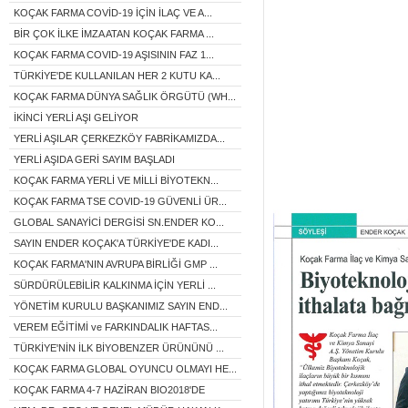
KOÇAK FARMA COVİD-19 İÇİN İLAÇ VE A...
BİR ÇOK İLKE İMZA ATAN KOÇAK FARMA ...
KOÇAK FARMA COVID-19 AŞISININ FAZ 1...
TÜRKİYE'DE KULLANILAN HER 2 KUTU KA...
KOÇAK FARMA DÜNYA SAĞLIK ÖRGÜTÜ (WH...
İKİNCİ YERLİ AŞI GELİYOR
YERLİ AŞILAR ÇERKEZKÖY FABRİKAMIZDA...
YERLİ AŞIDA GERİ SAYIM BAŞLADI
KOÇAK FARMA YERLİ VE MİLLİ BİYOTEKN...
KOÇAK FARMA TSE COVID-19 GÜVENLİ ÜR...
GLOBAL SANAYİCİ DERGİSİ SN.ENDER KO...
SAYIN ENDER KOÇAK'A TÜRKİYE'DE KADI...
KOÇAK FARMA'NIN AVRUPA BİRLİĞİ GMP ...
SÜRDÜRÜLEBİLİR KALKINMA İÇİN YERLİ ...
YÖNETİM KURULU BAŞKANIMIZ SAYIN END...
VEREM EĞİTİMİ ve FARKINDALIK HAFTAS...
TÜRKİYE'NİN İLK BİYOBENZER ÜRÜNÜNÜ ...
KOÇAK FARMA GLOBAL OYUNCU OLMAYI HE...
KOÇAK FARMA 4-7 HAZİRAN BIO2018'DE