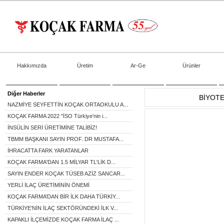
Hakkımızda
Üretim
Ar-Ge
Ürünler
Diğer Haberler
BİYOTE
NAZMİYE SEYFETTİN KOÇAK ORTAOKULU A...
KOÇAK FARMA 2022 "İSO Türkiye'nin i...
İNSÜLİN SERİ ÜRETİMİNE TALİBİZ!
TBMM BAŞKANI SAYIN PROF. DR MUSTAFA...
İHRACATTA FARK YARATANLAR
KOÇAK FARMA'DAN 1.5 MİLYAR TL'LİK D...
SAYIN ENDER KOÇAK TÜSEB AZİZ SANCAR...
YERLİ İLAÇ ÜRETİMİNİN ÖNEMİ
KOÇAK FARMA’DAN BİR İLK DAHA TÜRKİY...
TÜRKİYE’NİN İLAÇ SEKTÖRÜNDEKİ İLK V...
KAPAKLI İLÇEMİZDE KOÇAK FARMA İLAÇ ...