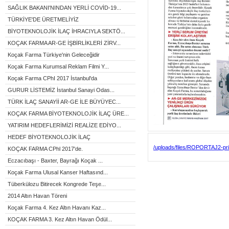
SAĞLIK BAKANI'NINDAN YERLİ COVİD-19...
TÜRKİYE'DE ÜRETMELİYİZ
BİYOTEKNOLOJİK İLAÇ İHRACIYLA SEKTÖ...
KOÇAK FARMA AR-GE İŞBİRLİKLERİ ZİRV...
Koçak Farma Türkiye'nin Geleceğidir
Koçak Farma Kurumsal Reklam Filmi Y...
Koçak Farma CPhI 2017 İstanbul'da
GURUR LİSTEMİZ İstanbul Sanayi Odas...
TÜRK İLAÇ SANAYİİ AR-GE İLE BÜYÜYEC...
KOÇAK FARMA BİYOTEKNOLOJİK İLAÇ ÜRE...
YATIRIM HEDEFLERİMİZİ REALİZE EDİYO...
HEDEF BİYOTEKNOLOJİK İLAÇ
/uploads/files/ROPORTAJ2-pri
KOÇAK FARMA CPhl 2017'de.
Eczacıbaşı - Baxter, Bayrağı Koçak ...
Koçak Farma Ulusal Kanser Haftasınd...
Tüberkülozu Bitirecek Kongrede Teşe...
2014 Altın Havan Töreni
Koçak Farma 4. Kez Altın Havanı Kaz...
KOÇAK FARMA 3. Kez Altın Havan Ödül...