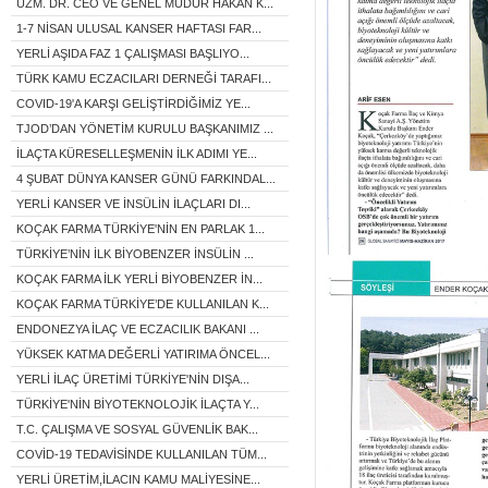
UZM. DR. CEO VE GENEL MÜDÜR HAKAN K...
1-7 NİSAN ULUSAL KANSER HAFTASI FAR...
YERLİ AŞIDA FAZ 1 ÇALIŞMASI BAŞLIYO...
TÜRK KAMU ECZACILARI DERNEĞİ TARAFI...
COVID-19'A KARŞI GELİŞTİRDİĞİMİZ YE...
TJOD’DAN YÖNETİM KURULU BAŞKANIMIZ ...
İLAÇTA KÜRESELLEŞMENİN İLK ADIMI YE...
4 ŞUBAT DÜNYA KANSER GÜNÜ FARKINDAL...
YERLİ KANSER VE İNSÜLİN İLAÇLARI DI...
KOÇAK FARMA TÜRKİYE'NİN EN PARLAK 1...
TÜRKİYE’NİN İLK BİYOBENZER İNSÜLİN ...
KOÇAK FARMA İLK YERLİ BİYOBENZER İN...
KOÇAK FARMA TÜRKİYE’DE KULLANILAN K...
ENDONEZYA İLAÇ VE ECZACILIK BAKANI ...
YÜKSEK KATMA DEĞERLİ YATIRIMA ÖNCEL...
YERLİ İLAÇ ÜRETİMİ TÜRKİYE'NİN DIŞA...
TÜRKİYE'NİN BİYOTEKNOLOJİK İLAÇTA Y...
T.C. ÇALIŞMA VE SOSYAL GÜVENLİK BAK...
COVİD-19 TEDAVİSİNDE KULLANILAN TÜM...
YERLİ ÜRETİM,İLACIN KAMU MALİYESİNE...