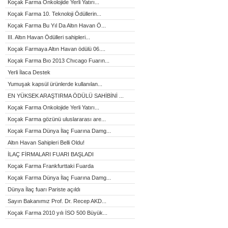
Koçak Farma Onkolojide Yerli Yatırı...
Koçak Farma 10. Teknoloji Ödüllerin...
Koçak Farma Bu Yıl Da Altın Havan Ö...
III. Altın Havan Ödülleri sahipleri...
Koçak Farmaya Altın Havan ödülü 06....
Koçak Farma Bıo 2013 Chıcago Fuarın...
Yerli İlaca Destek
Yumuşak kapsül ürünlerde kullanılan...
EN YÜKSEK ARAŞTIRMA ÖDÜLÜ SAHİBİNİ ...
Koçak Farma Onkolojide Yerli Yatırı...
Koçak Farma gözünü uluslararası are...
Koçak Farma Dünya İlaç Fuarına Damg...
Altın Havan Sahipleri Belli Oldu!
İLAÇ FİRMALARI FUARI BAŞLADI
Koçak Farma Frankfurttaki Fuarda
Koçak Farma Dünya İlaç Fuarına Damg...
Dünya İlaç fuarı Pariste açıldı
Sayın Bakanımız Prof. Dr. Recep AKD...
Koçak Farma 2010 yılı İSO 500 Büyük...