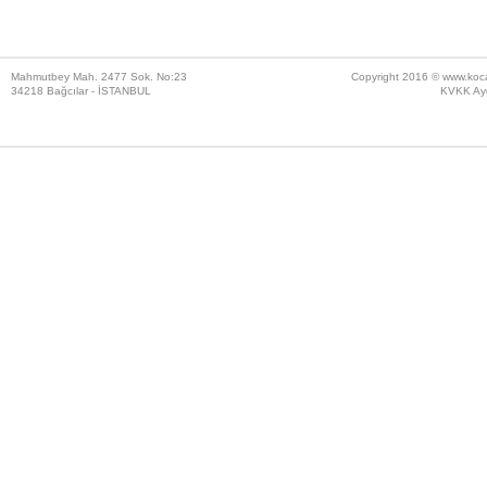
Mahmutbey Mah. 2477 Sok. No:23
Copyright 2016 ©
www.koc
34218 Bağcılar - İSTANBUL
KVKK Ayd