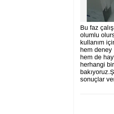
Bu faz çalı
olumlu olur
kullanım iç
hem deney h
hem de hayv
herhangi bi
bakıyoruz.Ş
sonuçlar ver