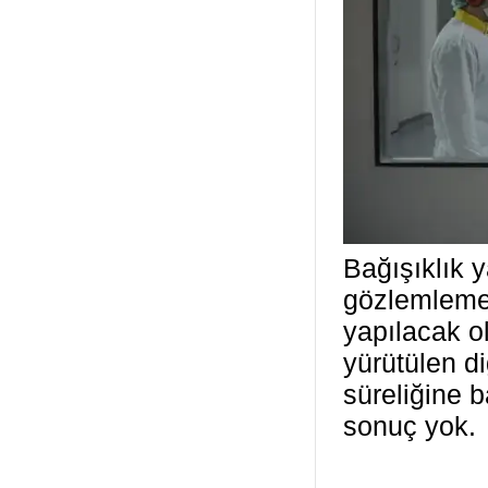
Bağışıklık 
gözlemlemed
yapılacak o
yürütülen d
süreliğine b
sonuç yok.