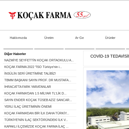
Hakkımızda
Üretim
Ar-Ge
Ürünler
Diğer Haberler
COVİD-19 TEDAVİSİ
NAZMİYE SEYFETTİN KOÇAK ORTAOKULU A...
KOÇAK FARMA 2022 "İSO Türkiye'nin i...
İNSÜLİN SERİ ÜRETİMİNE TALİBİZ!
TBMM BAŞKANI SAYIN PROF. DR MUSTAFA...
İHRACATTA FARK YARATANLAR
KOÇAK FARMA'DAN 1.5 MİLYAR TL'LİK D...
SAYIN ENDER KOÇAK TÜSEB AZİZ SANCAR...
YERLİ İLAÇ ÜRETİMİNİN ÖNEMİ
KOÇAK FARMA’DAN BİR İLK DAHA TÜRKİY...
TÜRKİYE’NİN İLAÇ SEKTÖRÜNDEKİ İLK V...
KAPAKLI İLÇEMİZDE KOÇAK FARMA İLAÇ ...