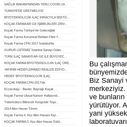
SAĞLIK BAKANI'NINDAN YERLİ COVİD-19...
TÜRKİYE'DE ÜRETMELİYİZ
BİYOTEKNOLOJİK İLAÇ İHRACIYLA SEKTÖ...
KOÇAK FARMA AR-GE İŞBİRLİKLERİ ZİRV...
Koçak Farma Türkiye'nin Geleceğidir
Koçak Farma Kurumsal Reklam Filmi Y...
Koçak Farma CPhI 2017 İstanbul'da
GURUR LİSTEMİZ İstanbul Sanayi Odas...
TÜRK İLAÇ SANAYİİ AR-GE İLE BÜYÜYEC...
Bu çalışmam
KOÇAK FARMA BİYOTEKNOLOJİK İLAÇ ÜRE...
YATIRIM HEDEFLERİMİZİ REALİZE EDİYO...
bünyemizde 
HEDEF BİYOTEKNOLOJİK İLAÇ
Biz Sanayi 
KOÇAK FARMA CPhl 2017'de.
merkeziyiz.
Eczacıbaşı - Baxter, Bayrağı Koçak ...
ve bunların 
Koçak Farma Ulusal Kanser Haftasınd...
Tüberkülozu Bitirecek Kongrede Teşe...
yürütüyor. 
2014 Altın Havan Töreni
yani yüksek
Koçak Farma 4. Kez Altın Havanı Kaz...
laboratuvar
KOÇAK FARMA 3. Kez Altın Havan Ödül...