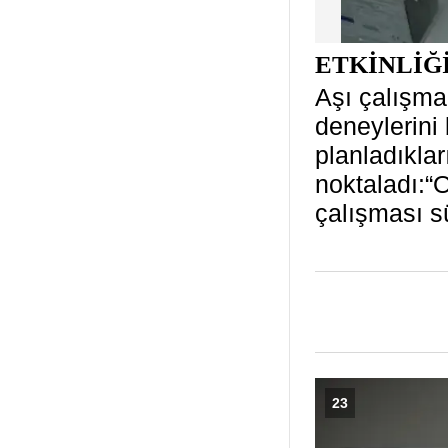
ETKİNLİĞ
Aşı çalışma
deneylerini
planladıklar
noktaladı:“
çalışması s
23