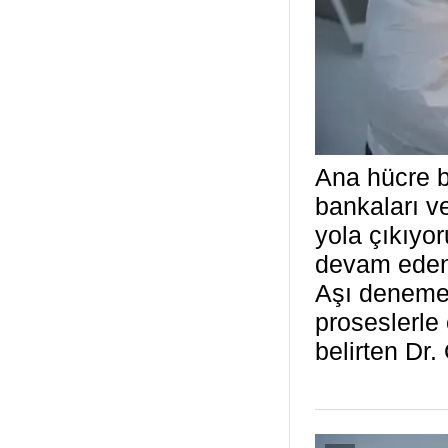
Ana hücre 
bankaları v
yola çıkıyo
devam eden 
Aşı denemele
proseslerle 
belirten Dr.