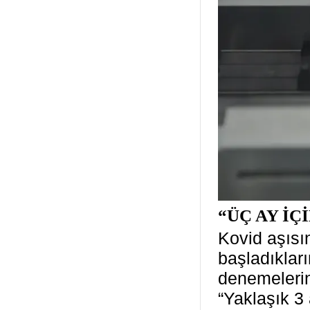
“ÜÇ AY İ
Kovid aşıs
başladıkları
denemelerin
“Yaklaşık 3 