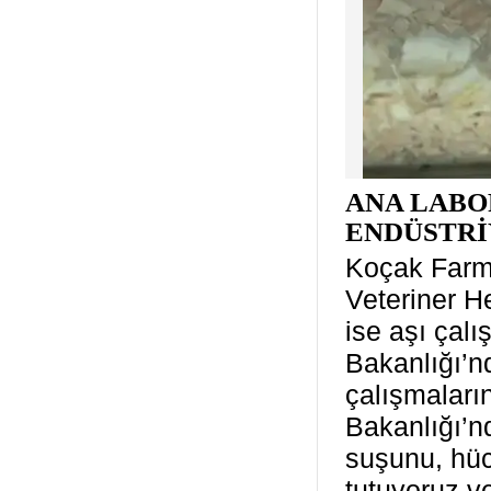
ANA LABO
ENDÜSTRİ
Koçak Farma
Veteriner H
ise aşı çalı
Bakanlığı’n
çalışmaların
Bakanlığı’n
suşunu, hüc
tutuyoruz v