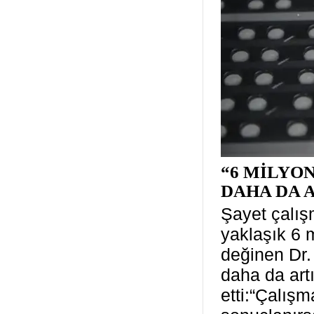
“6 MİLYO
DAHA DA 
Şayet çalışm
yaklaşık 6 
değinen Dr.
daha da artı
etti:“Çalışm