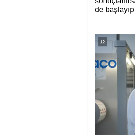
sonuçlanırs
de başlayıp 
12