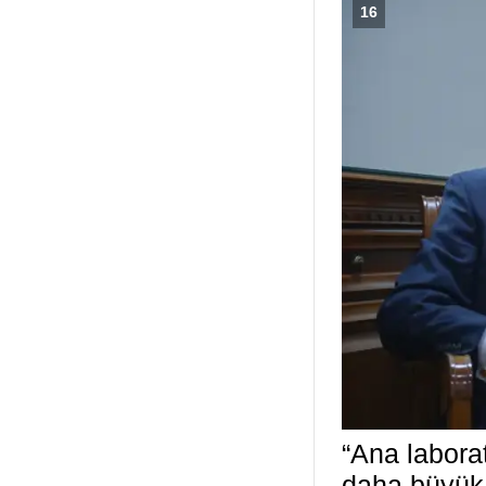
16
“Ana labora
daha büyük 