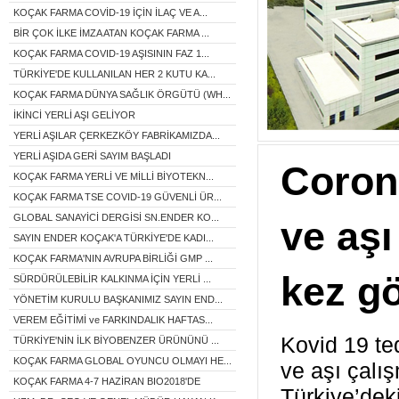
KOÇAK FARMA COVİD-19 İÇİN İLAÇ VE A...
BİR ÇOK İLKE İMZA ATAN KOÇAK FARMA ...
KOÇAK FARMA COVID-19 AŞISININ FAZ 1...
TÜRKİYE'DE KULLANILAN HER 2 KUTU KA...
KOÇAK FARMA DÜNYA SAĞLIK ÖRGÜTÜ (WH...
İKİNCİ YERLİ AŞI GELİYOR
YERLİ AŞILAR ÇERKEZKÖY FABRİKAMIZDA...
YERLİ AŞIDA GERİ SAYIM BAŞLADI
Corona
KOÇAK FARMA YERLİ VE MİLLİ BİYOTEKN...
KOÇAK FARMA TSE COVID-19 GÜVENLİ ÜR...
GLOBAL SANAYİCİ DERGİSİ SN.ENDER KO...
ve aşı
SAYIN ENDER KOÇAK'A TÜRKİYE'DE KADI...
KOÇAK FARMA'NIN AVRUPA BİRLİĞİ GMP ...
kez gö
SÜRDÜRÜLEBİLİR KALKINMA İÇİN YERLİ ...
YÖNETİM KURULU BAŞKANIMIZ SAYIN END...
VEREM EĞİTİMİ ve FARKINDALIK HAFTAS...
Kovid 19 ted
TÜRKİYE'NİN İLK BİYOBENZER ÜRÜNÜNÜ ...
KOÇAK FARMA GLOBAL OYUNCU OLMAYI HE...
ve
aşı
çalış
KOÇAK FARMA 4-7 HAZİRAN BIO2018'DE
Türkiye’deki