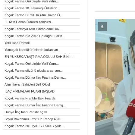
Koçak Farma Onkolojide Yerli Yatırı...
Koçak Farma 10. Teknoloji Ödüllerin...
Koçak Farma Bu Yıl Da Altın Havan Ö...
III. Altın Havan Ödülleri sahipleri...
6
Koçak Farmaya Altın Havan ödülü 06....
Koçak Farma Bıo 2013 Chıcago Fuarın...
Yerli İlaca Destek
Yumuşak kapsül ürünlerde kullanılan...
EN YÜKSEK ARAŞTIRMA ÖDÜLÜ SAHİBİNİ ...
Koçak Farma Onkolojide Yerli Yatırı...
Koçak Farma gözünü uluslararası are...
Koçak Farma Dünya İlaç Fuarına Damg...
Altın Havan Sahipleri Belli Oldu!
İLAÇ FİRMALARI FUARI BAŞLADI
Koçak Farma Frankfurttaki Fuarda
Koçak Farma Dünya İlaç Fuarına Damg...
Dünya İlaç fuarı Pariste açıldı
Sayın Bakanımız Prof. Dr. Recep AKD...
Koçak Farma 2010 yılı İSO 500 Büyük...