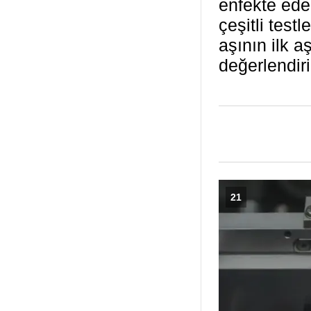
enfekte eder
çeşitli test
aşının ilk a
değerlendiri
21