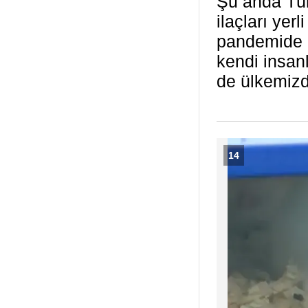
Şu anda Tür
ilaçları yer
pandemide d
kendi insan
de ülkemizde
14