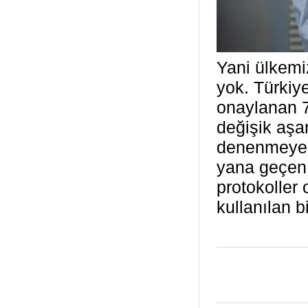
Yani ülkemiz
yok. Türkiy
onaylanan 7
değişik aşa
denenmeye 
yana geçen s
protokoller
kullanılan bi