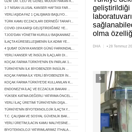
UZM. DR. CEO VE GENEL MÜDÜR HAKAN K...
geliştirildi
1-7 NİSAN ULUSAL KANSER HAFTASI FAR...
laboratuvar
YERLİ AŞIDA FAZ 1 ÇALIŞMASI BAŞLIYO...
TÜRK KAMU ECZACILARI DERNEĞİ TARAFI...
sağlanabile
COVID-19'A KARŞI GELİŞTİRDİĞİMİZ YE...
olma özelliğ
TJOD’DAN YÖNETİM KURULU BAŞKANIMIZ ...
İLAÇTA KÜRESELLEŞMENİN İLK ADIMI YE...
DHA
• 28 Temmuz 20
4 ŞUBAT DÜNYA KANSER GÜNÜ FARKINDAL...
YERLİ KANSER VE İNSÜLİN İLAÇLARI DI...
KOÇAK FARMA TÜRKİYE'NİN EN PARLAK 1...
TÜRKİYE’NİN İLK BİYOBENZER İNSÜLİN ...
KOÇAK FARMA İLK YERLİ BİYOBENZER İN...
5
KOÇAK FARMA TÜRKİYE’DE KULLANILAN K...
ENDONEZYA İLAÇ VE ECZACILIK BAKANI ...
YÜKSEK KATMA DEĞERLİ YATIRIMA ÖNCEL...
YERLİ İLAÇ ÜRETİMİ TÜRKİYE'NİN DIŞA...
TÜRKİYE'NİN BİYOTEKNOLOJİK İLAÇTA Y...
T.C. ÇALIŞMA VE SOSYAL GÜVENLİK BAK...
YERLİ ÜRETİM,İLACIN KAMU MALİYESİNE...
BİYOTEKNOLOJİ YATIRIMLARIMIZ İTHALA...