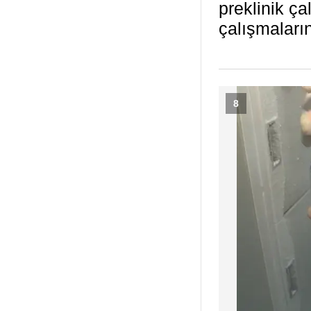
preklinik ça
çalışmaları
8