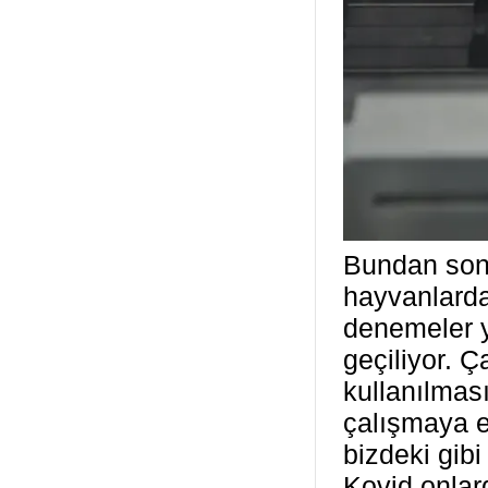
Bundan son
hayvanlarda
denemeler y
geçiliyor. 
kullanılmas
çalışmaya e
bizdeki gib
Kovid onlar