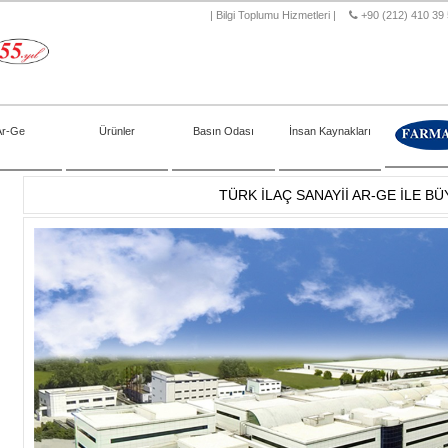
|
Bilgi Toplumu Hizmetleri
|
+90 (212) 410 39
Ar-Ge
Ürünler
Basın Odası
İnsan Kaynakları
TÜRK İLAÇ SANAYİİ AR-GE İLE B