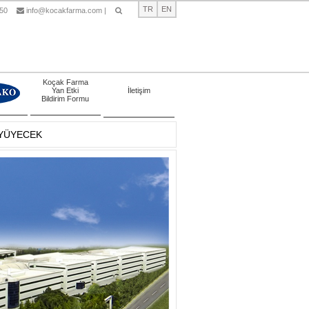
TR
EN
 50
info@kocakfarma.com
|
Ara
Koçak Farma
Yan Etki
İletişim
Bildirim Formu
ÜYÜYECEK