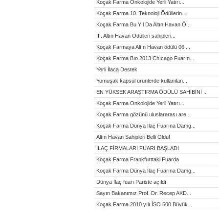
Koçak Farma Onkolojide Yerli Yatırı...
Koçak Farma 10. Teknoloji Ödüllerin...
Koçak Farma Bu Yıl Da Altın Havan Ö...
III. Altın Havan Ödülleri sahipleri...
Koçak Farmaya Altın Havan ödülü 06....
Koçak Farma Bıo 2013 Chıcago Fuarın...
Yerli İlaca Destek
Yumuşak kapsül ürünlerde kullanılan...
EN YÜKSEK ARAŞTIRMA ÖDÜLÜ SAHİBİNİ ...
Koçak Farma Onkolojide Yerli Yatırı...
Koçak Farma gözünü uluslararası are...
Koçak Farma Dünya İlaç Fuarına Damg...
Altın Havan Sahipleri Belli Oldu!
İLAÇ FİRMALARI FUARI BAŞLADI
Koçak Farma Frankfurttaki Fuarda
Koçak Farma Dünya İlaç Fuarına Damg...
Dünya İlaç fuarı Pariste açıldı
Sayın Bakanımız Prof. Dr. Recep AKD...
Koçak Farma 2010 yılı İSO 500 Büyük...