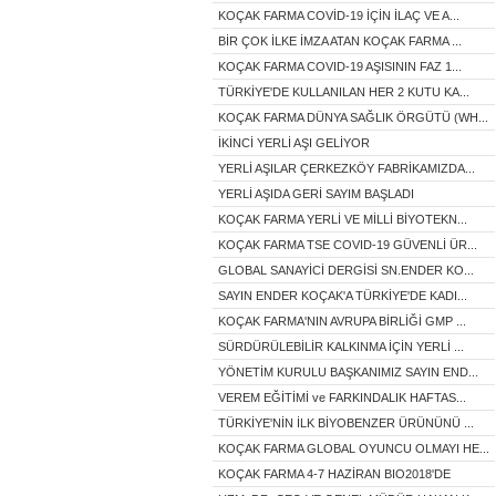
KOÇAK FARMA COVİD-19 İÇİN İLAÇ VE A...
BİR ÇOK İLKE İMZA ATAN KOÇAK FARMA ...
KOÇAK FARMA COVID-19 AŞISININ FAZ 1...
TÜRKİYE'DE KULLANILAN HER 2 KUTU KA...
KOÇAK FARMA DÜNYA SAĞLIK ÖRGÜTÜ (WH...
İKİNCİ YERLİ AŞI GELİYOR
YERLİ AŞILAR ÇERKEZKÖY FABRİKAMIZDA...
YERLİ AŞIDA GERİ SAYIM BAŞLADI
KOÇAK FARMA YERLİ VE MİLLİ BİYOTEKN...
KOÇAK FARMA TSE COVID-19 GÜVENLİ ÜR...
GLOBAL SANAYİCİ DERGİSİ SN.ENDER KO...
SAYIN ENDER KOÇAK'A TÜRKİYE'DE KADI...
KOÇAK FARMA'NIN AVRUPA BİRLİĞİ GMP ...
SÜRDÜRÜLEBİLİR KALKINMA İÇİN YERLİ ...
YÖNETİM KURULU BAŞKANIMIZ SAYIN END...
VEREM EĞİTİMİ ve FARKINDALIK HAFTAS...
TÜRKİYE'NİN İLK BİYOBENZER ÜRÜNÜNÜ ...
KOÇAK FARMA GLOBAL OYUNCU OLMAYI HE...
KOÇAK FARMA 4-7 HAZİRAN BIO2018'DE