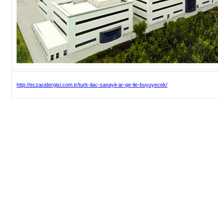
http://eczacidergisi.com.tr/turk-ilac-sanayii-ar-ge-ile-buyuyecek/