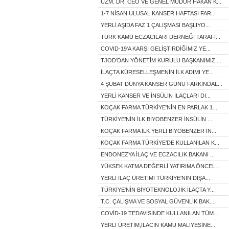
UZM. DR. CEO VE GENEL MÜDÜR HAKAN K...
1-7 NİSAN ULUSAL KANSER HAFTASI FAR...
YERLİ AŞIDA FAZ 1 ÇALIŞMASI BAŞLIYO...
TÜRK KAMU ECZACILARI DERNEĞİ TARAFI...
COVID-19'A KARŞI GELİŞTİRDİĞİMİZ YE...
TJOD’DAN YÖNETİM KURULU BAŞKANIMIZ ...
İLAÇTA KÜRESELLEŞMENİN İLK ADIMI YE...
4 ŞUBAT DÜNYA KANSER GÜNÜ FARKINDAL...
YERLİ KANSER VE İNSÜLİN İLAÇLARI DI...
KOÇAK FARMA TÜRKİYE'NİN EN PARLAK 1...
TÜRKİYE’NİN İLK BİYOBENZER İNSÜLİN ...
KOÇAK FARMA İLK YERLİ BİYOBENZER İN...
KOÇAK FARMA TÜRKİYE’DE KULLANILAN K...
ENDONEZYA İLAÇ VE ECZACILIK BAKANI ...
YÜKSEK KATMA DEĞERLİ YATIRIMA ÖNCEL...
YERLİ İLAÇ ÜRETİMİ TÜRKİYE'NİN DIŞA...
TÜRKİYE'NİN BİYOTEKNOLOJİK İLAÇTA Y...
T.C. ÇALIŞMA VE SOSYAL GÜVENLİK BAK...
COVİD-19 TEDAVİSİNDE KULLANILAN TÜM...
YERLİ ÜRETİM,İLACIN KAMU MALİYESİNE...