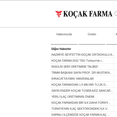
Hakkımızda
Üretim
Diğer Haberler
NAZMİYE SEYFETTİN KOÇAK ORTAOKULU A...
KOÇAK FARMA 2022 "İSO Türkiye'nin i...
İNSÜLİN SERİ ÜRETİMİNE TALİBİZ!
TBMM BAŞKANI SAYIN PROF. DR MUSTAFA...
İHRACATTA FARK YARATANLAR
KOÇAK FARMA'DAN 1.5 MİLYAR TL'LİK D...
SAYIN ENDER KOÇAK TÜSEB AZİZ SANCAR...
YERLİ İLAÇ ÜRETİMİNİN ÖNEMİ
KOÇAK FARMA’DAN BİR İLK DAHA TÜRKİY...
TÜRKİYE’NİN İLAÇ SEKTÖRÜNDEKİ İLK V...
KAPAKLI İLÇEMİZDE KOÇAK FARMA İLAÇ ...