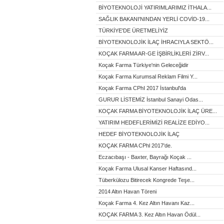
BİYOTEKNOLOJİ YATIRIMLARIMIZ İTHALA...
SAĞLIK BAKANI'NINDAN YERLİ COVİD-19...
TÜRKİYE'DE ÜRETMELİYİZ
BİYOTEKNOLOJİK İLAÇ İHRACIYLA SEKTÖ...
KOÇAK FARMA AR-GE İŞBİRLİKLERİ ZİRV...
Koçak Farma Türkiye'nin Geleceğidir
Koçak Farma Kurumsal Reklam Filmi Y...
Koçak Farma CPhI 2017 İstanbul'da
GURUR LİSTEMİZ İstanbul Sanayi Odas...
KOÇAK FARMA BİYOTEKNOLOJİK İLAÇ ÜRE...
YATIRIM HEDEFLERİMİZİ REALİZE EDİYO...
HEDEF BİYOTEKNOLOJİK İLAÇ
KOÇAK FARMA CPhl 2017'de.
Eczacıbaşı - Baxter, Bayrağı Koçak ...
Koçak Farma Ulusal Kanser Haftasınd...
Tüberkülozu Bitirecek Kongrede Teşe...
2014 Altın Havan Töreni
Koçak Farma 4. Kez Altın Havanı Kaz...
KOÇAK FARMA 3. Kez Altın Havan Ödül...