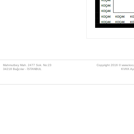
Mahmutbey Mah. 2477 Sok. No:23
Copyright 2016 ©
www.koc
34218 Bağcılar - İSTANBUL
KVKK Ayd