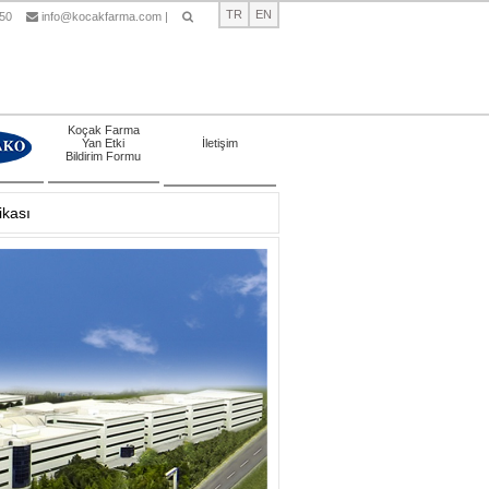
TR
EN
 50
info@kocakfarma.com
|
Ara
Koçak Farma
Yan Etki
İletişim
Bildirim Formu
ikası