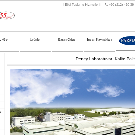
|
Bilgi Toplumu Hizmetleri
|
+90 (212) 410 39
Ar-Ge
Ürünler
Basın Odası
İnsan Kaynakları
Deney Laboratuvarı Kalite Polit
a