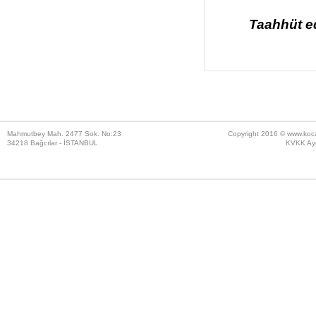
Taahhüt ed
Mahmutbey Mah. 2477 Sok. No:23
Copyright 2016 ©
www.koc
34218 Bağcılar - İSTANBUL
KVKK Ayd