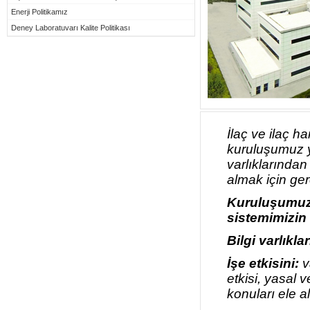
Enerji Politikamız
Deney Laboratuvarı Kalite Politikası
İlaç ve ilaç h
kuruluşumuz y
varlıklarından
almak için ger
Kuruluşumuz 
sistemimizin 
Bilgi varlıkla
İşe etkisini:
v
etkisi, yasal 
konuları ele a