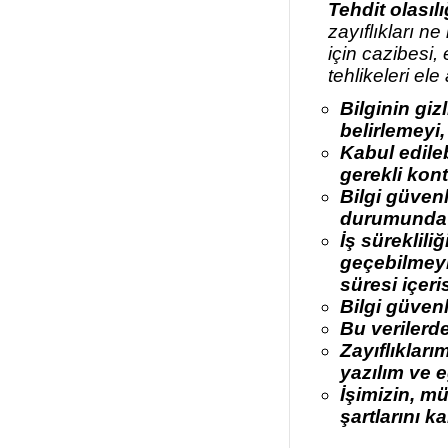
Tehdit olasılı
zayıflıkları n
için cazibesi, 
tehlikeleri ele
Bilginin gizl
belirlemeyi
Kabul edileb
gerekli kont
Bilgi güven
durumunda i
İş süreklili
geçebilmeyi
süresi içeri
Bilgi güven
Bu verilerd
Zayıflıkları
yazılım ve e
İşimizin, mü
şartlarını k